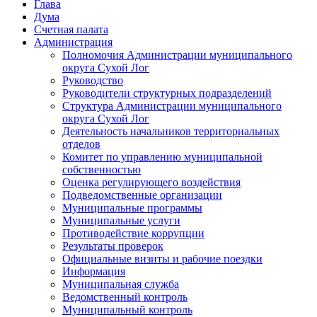
Глава
Дума
Счетная палата
Администрация
Полномочия Администрации муниципального
округа Сухой Лог
Руководство
Руководители структурных подразделений
Структура Администрации муниципального
округа Сухой Лог
Деятельность начальников территориальных
отделов
Комитет по управлению муниципальной
собственностью
Оценка регулирующего воздействия
Подведомственные организации
Муниципальные программы
Муниципальные услуги
Противодействие коррупции
Результаты проверок
Официальные визиты и рабочие поездки
Информация
Муниципальная служба
Ведомственный контроль
Муниципальный контроль