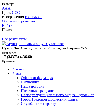
Размер:
A
A
A
Цвет:
C
C
C
Изображения
Вкл.
Выкл.
Обычная версия сайта
Войти
Поиск
Все результаты
Муниципальный округ Сухой Лог
Сухой Лог Свердловской области, ул.Кирова 7-А
Наш адрес
+7 (34373) 4-36-60
Приемная
Главная
Город
Общая информация
Символика
Наша история
Почетные граждане
Паспорт муниципального округа Сухой Лог
Город Трудовой Доблести и Славы
Служба по контракту