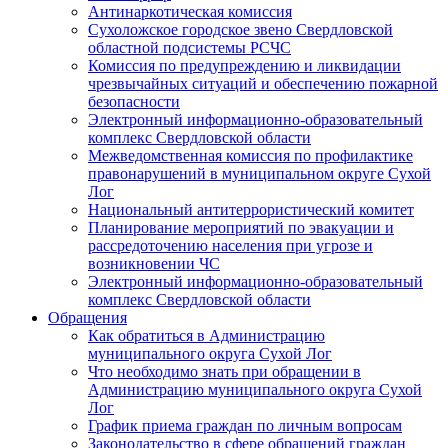
Антинаркотическая комиссия
Сухоложское городское звено Свердловской
областной подсистемы РСЧС
Комиссия по предупреждению и ликвидации
чрезвычайных ситуаций и обеспечению пожарной
безопасности
Электронный информационно-образовательный
комплекс Cвердловской области
Межведомственная комиссия по профилактике
правонарушений в муниципальном округе Сухой
Лог
Национальный антитеррористический комитет
Планирование мероприятий по эвакуации и
рассредоточению населения при угрозе и
возникновении ЧС
Электронный информационно-образовательный
комплекс Свердловской области
Обращения
Как обратиться в Администрацию
муниципального округа Сухой Лог
Что необходимо знать при обращении в
Администрацию муниципального округа Сухой
Лог
График приема граждан по личным вопросам
Законодательство в сфере обращений граждан