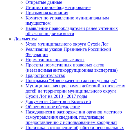
Открытые данные
Инициативное бюджетирование
Призывная кампания
Комитет по управлению муниципальным
имуществом
Выявление правообладателей ранее учтенных
объектов недвижимости
Документы
Устав муниципального округа Сухой Лог
Реализация указов Президента Российской
Федерации
Нормативные правовые акты
Проекты нормативных правовых актов
(независимая антикоррупционная экспертиза)
Градостроительство
Программа "Новое качество жизни уральцев"
Муниципальная программа действий в интересах
детей на территории муниципального округа
Сухой Лог на 2013 - 2017 годы
Документы Советов и Комиссий
Общественное обсуждение
Находящиеся в распоряжении органов местного
самоуправления сведения, подлежащие
предоставлению с использованием координат
Политика в отношении обработки персональных