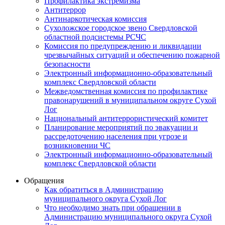
Профилактика экстремизма
Антитеррор
Антинаркотическая комиссия
Сухоложское городское звено Свердловской
областной подсистемы РСЧС
Комиссия по предупреждению и ликвидации
чрезвычайных ситуаций и обеспечению пожарной
безопасности
Электронный информационно-образовательный
комплекс Cвердловской области
Межведомственная комиссия по профилактике
правонарушений в муниципальном округе Сухой
Лог
Национальный антитеррористический комитет
Планирование мероприятий по эвакуации и
рассредоточению населения при угрозе и
возникновении ЧС
Электронный информационно-образовательный
комплекс Свердловской области
Обращения
Как обратиться в Администрацию
муниципального округа Сухой Лог
Что необходимо знать при обращении в
Администрацию муниципального округа Сухой