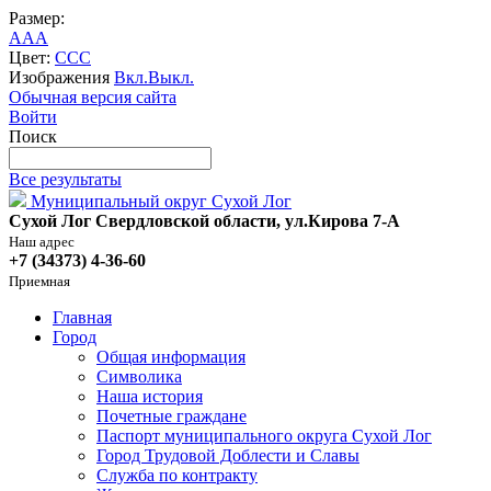
Размер:
A
A
A
Цвет:
C
C
C
Изображения
Вкл.
Выкл.
Обычная версия сайта
Войти
Поиск
Все результаты
Муниципальный округ Сухой Лог
Сухой Лог Свердловской области, ул.Кирова 7-А
Наш адрес
+7 (34373) 4-36-60
Приемная
Главная
Город
Общая информация
Символика
Наша история
Почетные граждане
Паспорт муниципального округа Сухой Лог
Город Трудовой Доблести и Славы
Служба по контракту