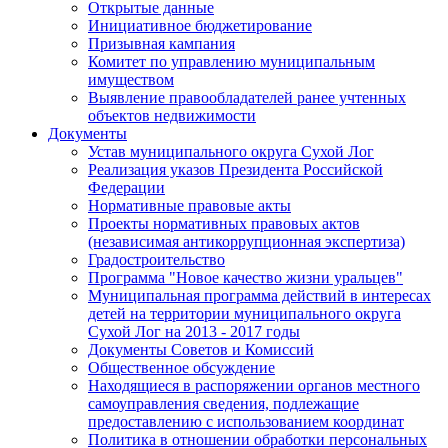
Открытые данные
Инициативное бюджетирование
Призывная кампания
Комитет по управлению муниципальным
имуществом
Выявление правообладателей ранее учтенных
объектов недвижимости
Документы
Устав муниципального округа Сухой Лог
Реализация указов Президента Российской
Федерации
Нормативные правовые акты
Проекты нормативных правовых актов
(независимая антикоррупционная экспертиза)
Градостроительство
Программа "Новое качество жизни уральцев"
Муниципальная программа действий в интересах
детей на территории муниципального округа
Сухой Лог на 2013 - 2017 годы
Документы Советов и Комиссий
Общественное обсуждение
Находящиеся в распоряжении органов местного
самоуправления сведения, подлежащие
предоставлению с использованием координат
Политика в отношении обработки персональных