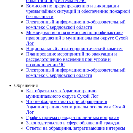
областной подсистемы РСЧС
Комиссия по предупреждению и ликвидации
чрезвычайных ситуаций и обеспечению пожарной
безопасности
Электронный информационно-образовательный
комплекс Cвердловской области
Межведомственная комиссия по профилактике
правонарушений в муниципальном округе Сухой
Лог
Национальный антитеррористический комитет
Планирование мероприятий по эвакуации и
рассредоточению населения при угрозе и
возникновении ЧС
Электронный информационно-образовательный
комплекс Свердловской области
Обращения
Как обратиться в Администрацию
муниципального округа Сухой Лог
Что необходимо знать при обращении в
Администрацию муниципального округа Сухой
Лог
График приема граждан по личным вопросам
Законодательство в сфере обращений граждан
Ответы на обращения, затрагивающие интересы