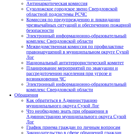
Антинаркотическая комиссия
Сухоложское городское звено Свердловской
областной подсистемы РСЧС
Комиссия по предупреждению и ликвидации
чрезвычайных ситуаций и обеспечению пожарной
безопасности
Электронный информационно-образовательный
комплекс Cвердловской области
Межведомственная комиссия по профилактике
правонарушений в муниципальном округе Сухой
Лог
Национальный антитеррористический комитет
Планирование мероприятий по эвакуации и
рассредоточению населения при угрозе и
возникновении ЧС
Электронный информационно-образовательный
комплекс Свердловской области
Обращения
Как обратиться в Администрацию
муниципального округа Сухой Лог
Что необходимо знать при обращении в
Администрацию муниципального округа Сухой
Лог
График приема граждан по личным вопросам
Законодательство в сфере обращений граждан