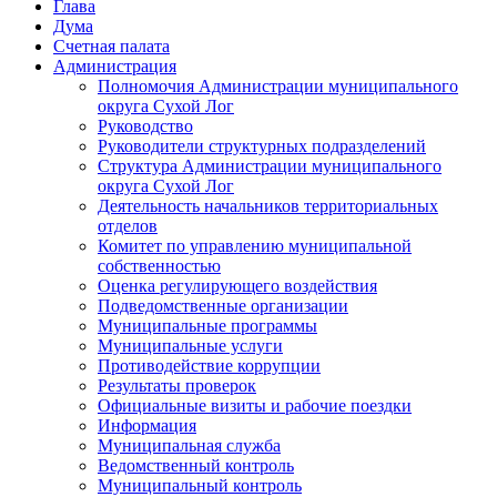
Глава
Дума
Счетная палата
Администрация
Полномочия Администрации муниципального
округа Сухой Лог
Руководство
Руководители структурных подразделений
Структура Администрации муниципального
округа Сухой Лог
Деятельность начальников территориальных
отделов
Комитет по управлению муниципальной
собственностью
Оценка регулирующего воздействия
Подведомственные организации
Муниципальные программы
Муниципальные услуги
Противодействие коррупции
Результаты проверок
Официальные визиты и рабочие поездки
Информация
Муниципальная служба
Ведомственный контроль
Муниципальный контроль