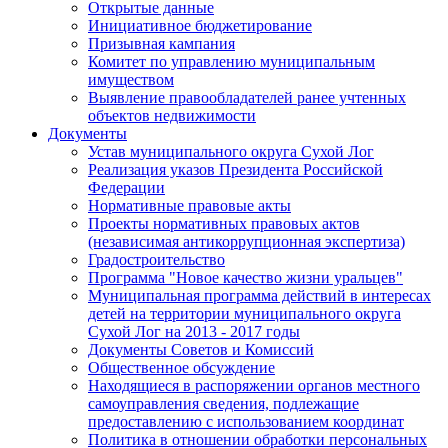
Открытые данные
Инициативное бюджетирование
Призывная кампания
Комитет по управлению муниципальным
имуществом
Выявление правообладателей ранее учтенных
объектов недвижимости
Документы
Устав муниципального округа Сухой Лог
Реализация указов Президента Российской
Федерации
Нормативные правовые акты
Проекты нормативных правовых актов
(независимая антикоррупционная экспертиза)
Градостроительство
Программа "Новое качество жизни уральцев"
Муниципальная программа действий в интересах
детей на территории муниципального округа
Сухой Лог на 2013 - 2017 годы
Документы Советов и Комиссий
Общественное обсуждение
Находящиеся в распоряжении органов местного
самоуправления сведения, подлежащие
предоставлению с использованием координат
Политика в отношении обработки персональных