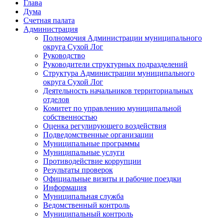
Глава
Дума
Счетная палата
Администрация
Полномочия Администрации муниципального
округа Сухой Лог
Руководство
Руководители структурных подразделений
Структура Администрации муниципального
округа Сухой Лог
Деятельность начальников территориальных
отделов
Комитет по управлению муниципальной
собственностью
Оценка регулирующего воздействия
Подведомственные организации
Муниципальные программы
Муниципальные услуги
Противодействие коррупции
Результаты проверок
Официальные визиты и рабочие поездки
Информация
Муниципальная служба
Ведомственный контроль
Муниципальный контроль