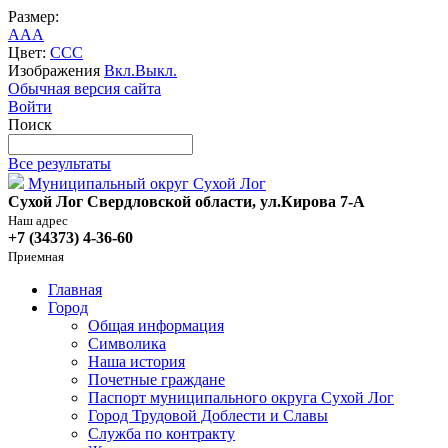
Размер:
A
A
A
Цвет:
C
C
C
Изображения
Вкл.
Выкл.
Обычная версия сайта
Войти
Поиск
Все результаты
Муниципальный округ Сухой Лог
Сухой Лог Свердловской области, ул.Кирова 7-А
Наш адрес
+7 (34373) 4-36-60
Приемная
Главная
Город
Общая информация
Символика
Наша история
Почетные граждане
Паспорт муниципального округа Сухой Лог
Город Трудовой Доблести и Славы
Служба по контракту