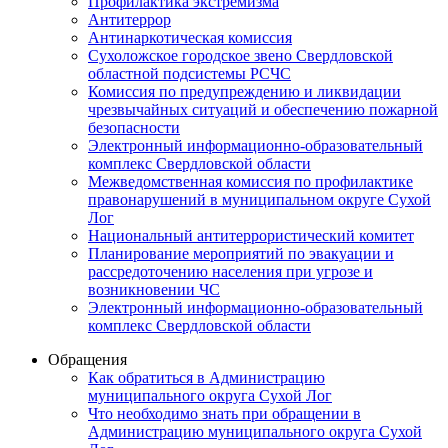
Профилактика экстремизма
Антитеррор
Антинаркотическая комиссия
Сухоложское городское звено Свердловской
областной подсистемы РСЧС
Комиссия по предупреждению и ликвидации
чрезвычайных ситуаций и обеспечению пожарной
безопасности
Электронный информационно-образовательный
комплекс Cвердловской области
Межведомственная комиссия по профилактике
правонарушений в муниципальном округе Сухой
Лог
Национальный антитеррористический комитет
Планирование мероприятий по эвакуации и
рассредоточению населения при угрозе и
возникновении ЧС
Электронный информационно-образовательный
комплекс Свердловской области
Обращения
Как обратиться в Администрацию
муниципального округа Сухой Лог
Что необходимо знать при обращении в
Администрацию муниципального округа Сухой