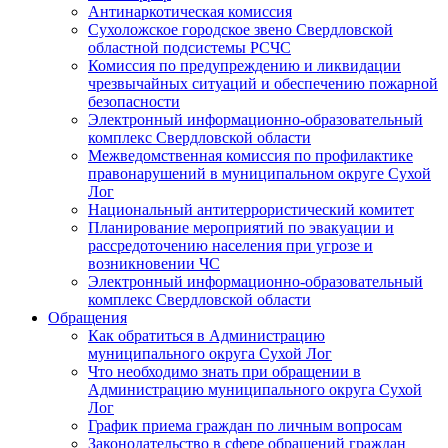
Антинаркотическая комиссия
Сухоложское городское звено Свердловской
областной подсистемы РСЧС
Комиссия по предупреждению и ликвидации
чрезвычайных ситуаций и обеспечению пожарной
безопасности
Электронный информационно-образовательный
комплекс Cвердловской области
Межведомственная комиссия по профилактике
правонарушений в муниципальном округе Сухой
Лог
Национальный антитеррористический комитет
Планирование мероприятий по эвакуации и
рассредоточению населения при угрозе и
возникновении ЧС
Электронный информационно-образовательный
комплекс Свердловской области
Обращения
Как обратиться в Администрацию
муниципального округа Сухой Лог
Что необходимо знать при обращении в
Администрацию муниципального округа Сухой
Лог
График приема граждан по личным вопросам
Законодательство в сфере обращений граждан