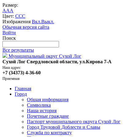
Размер:
A
A
A
Цвет:
C
C
C
Изображения
Вкл.
Выкл.
Обычная версия сайта
Войти
Поиск
Все результаты
Муниципальный округ Сухой Лог
Сухой Лог Свердловской области, ул.Кирова 7-А
Наш адрес
+7 (34373) 4-36-60
Приемная
Главная
Город
Общая информация
Символика
Наша история
Почетные граждане
Паспорт муниципального округа Сухой Лог
Город Трудовой Доблести и Славы
Служба по контракту