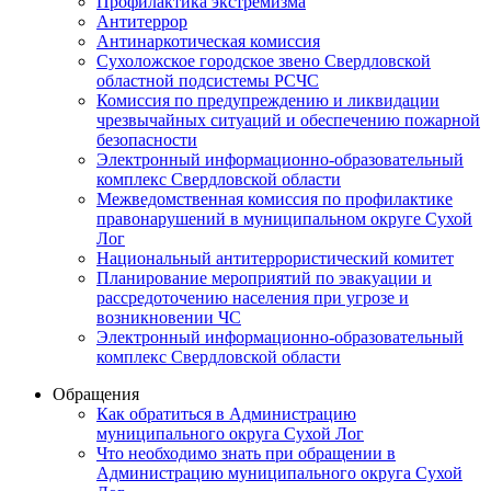
Профилактика экстремизма
Антитеррор
Антинаркотическая комиссия
Сухоложское городское звено Свердловской
областной подсистемы РСЧС
Комиссия по предупреждению и ликвидации
чрезвычайных ситуаций и обеспечению пожарной
безопасности
Электронный информационно-образовательный
комплекс Cвердловской области
Межведомственная комиссия по профилактике
правонарушений в муниципальном округе Сухой
Лог
Национальный антитеррористический комитет
Планирование мероприятий по эвакуации и
рассредоточению населения при угрозе и
возникновении ЧС
Электронный информационно-образовательный
комплекс Свердловской области
Обращения
Как обратиться в Администрацию
муниципального округа Сухой Лог
Что необходимо знать при обращении в
Администрацию муниципального округа Сухой