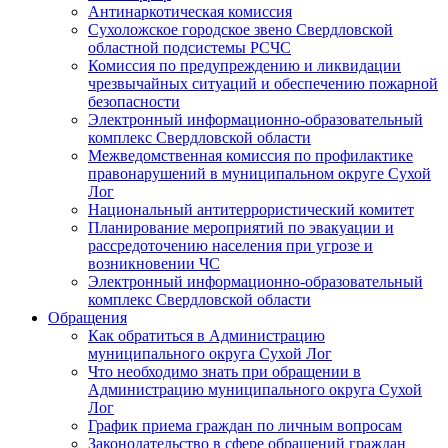
Антинаркотическая комиссия
Сухоложское городское звено Свердловской
областной подсистемы РСЧС
Комиссия по предупреждению и ликвидации
чрезвычайных ситуаций и обеспечению пожарной
безопасности
Электронный информационно-образовательный
комплекс Cвердловской области
Межведомственная комиссия по профилактике
правонарушений в муниципальном округе Сухой
Лог
Национальный антитеррористический комитет
Планирование мероприятий по эвакуации и
рассредоточению населения при угрозе и
возникновении ЧС
Электронный информационно-образовательный
комплекс Свердловской области
Обращения
Как обратиться в Администрацию
муниципального округа Сухой Лог
Что необходимо знать при обращении в
Администрацию муниципального округа Сухой
Лог
График приема граждан по личным вопросам
Законодательство в сфере обращений граждан