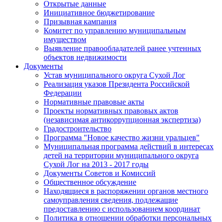
Открытые данные
Инициативное бюджетирование
Призывная кампания
Комитет по управлению муниципальным
имуществом
Выявление правообладателей ранее учтенных
объектов недвижимости
Документы
Устав муниципального округа Сухой Лог
Реализация указов Президента Российской
Федерации
Нормативные правовые акты
Проекты нормативных правовых актов
(независимая антикоррупционная экспертиза)
Градостроительство
Программа "Новое качество жизни уральцев"
Муниципальная программа действий в интересах
детей на территории муниципального округа
Сухой Лог на 2013 - 2017 годы
Документы Советов и Комиссий
Общественное обсуждение
Находящиеся в распоряжении органов местного
самоуправления сведения, подлежащие
предоставлению с использованием координат
Политика в отношении обработки персональных