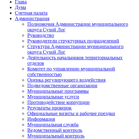
Глава
Дума
Счетная палата
Администрация
Полномочия Администрации муниципального
округа Сухой Лог
Руководство
Руководители структурных подразделений
Структура Администрации муниципального
округа Сухой Лог
Деятельность начальников территориальных
отделов
Комитет по управлению муниципальной
собственностью
Оценка регулирующего воздействия
Подведомственные организации
Муниципальные программы
Муниципальные услуги
Противодействие коррупции
Результаты проверок
Официальные визиты и рабочие поездки
Информация
Муниципальная служба
Ведомственный контроль
Муниципальный контроль