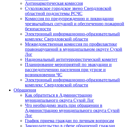
Антинаркотическая комиссия
Сухоложское городское звено Свердловской
областной подсистемы РСЧС
Комиссия по предупреждению и ликвидации
чрезвычайных ситуаций и обеспечению пожарной
безопасности
Электронный информационно-образовательный
комплекс Cвердловской области
Межведомственная комиссия по профилактике
правонарушений в муниципальном округе Сухой
Лог
Национальный антитеррористический комитет
Планирование мероприятий по эвакуации и
рассредоточению населения при угрозе и
возникновении ЧС
Электронный информационно-образовательный
комплекс Свердловской области
Обращения
Как обратиться в Администрацию
муниципального округа Сухой Лог
Что необходимо знать при обращении в
Администрацию муниципального округа Сухой
Лог
График приема граждан по личным вопросам
Законодательство в сфере обращений граждан