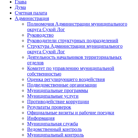
Глава
Дума
Счетная палата
Администрация
Полномочия Администрации муниципального
округа Сухой Лог
Руководство
Руководители структурных подразделений
Структура Администрации муниципального
округа Сухой Лог
Деятельность начальников территориальных
отделов
Комитет по управлению муниципальной
собственностью
Оценка регулирующего воздействия
Подведомственные организации
Муниципальные программы
Муниципальные услуги
Противодействие коррупции
Результаты проверок
Официальные визиты и рабочие поездки
Информация
Муниципальная служба
Ведомственный контроль
Муниципальный контроль