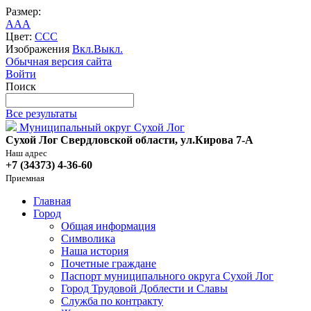
Размер:
A
A
A
Цвет:
C
C
C
Изображения
Вкл.
Выкл.
Обычная версия сайта
Войти
Поиск
Все результаты
Муниципальный округ Сухой Лог
Сухой Лог Свердловской области, ул.Кирова 7-А
Наш адрес
+7 (34373) 4-36-60
Приемная
Главная
Город
Общая информация
Символика
Наша история
Почетные граждане
Паспорт муниципального округа Сухой Лог
Город Трудовой Доблести и Славы
Служба по контракту