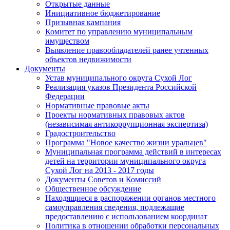
Открытые данные
Инициативное бюджетирование
Призывная кампания
Комитет по управлению муниципальным
имуществом
Выявление правообладателей ранее учтенных
объектов недвижимости
Документы
Устав муниципального округа Сухой Лог
Реализация указов Президента Российской
Федерации
Нормативные правовые акты
Проекты нормативных правовых актов
(независимая антикоррупционная экспертиза)
Градостроительство
Программа "Новое качество жизни уральцев"
Муниципальная программа действий в интересах
детей на территории муниципального округа
Сухой Лог на 2013 - 2017 годы
Документы Советов и Комиссий
Общественное обсуждение
Находящиеся в распоряжении органов местного
самоуправления сведения, подлежащие
предоставлению с использованием координат
Политика в отношении обработки персональных