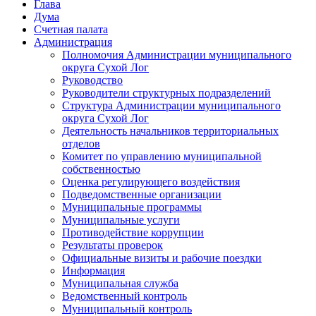
Глава
Дума
Счетная палата
Администрация
Полномочия Администрации муниципального
округа Сухой Лог
Руководство
Руководители структурных подразделений
Структура Администрации муниципального
округа Сухой Лог
Деятельность начальников территориальных
отделов
Комитет по управлению муниципальной
собственностью
Оценка регулирующего воздействия
Подведомственные организации
Муниципальные программы
Муниципальные услуги
Противодействие коррупции
Результаты проверок
Официальные визиты и рабочие поездки
Информация
Муниципальная служба
Ведомственный контроль
Муниципальный контроль