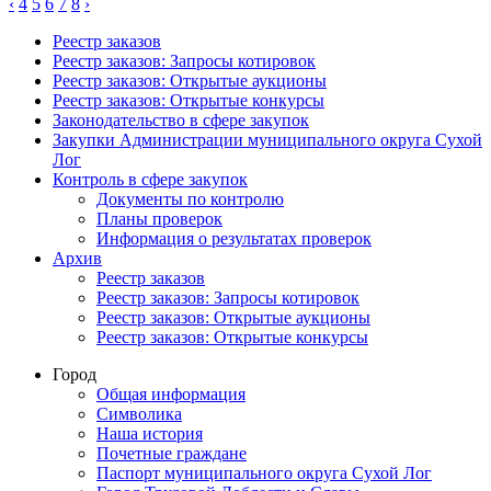
‹
4
5
6
7
8
›
Реестр заказов
Реестр заказов: Запросы котировок
Реестр заказов: Открытые аукционы
Реестр заказов: Открытые конкурсы
Законодательство в сфере закупок
Закупки Администрации муниципального округа Сухой
Лог
Контроль в сфере закупок
Документы по контролю
Планы проверок
Информация о результатах проверок
Архив
Реестр заказов
Реестр заказов: Запросы котировок
Реестр заказов: Открытые аукционы
Реестр заказов: Открытые конкурсы
Город
Общая информация
Символика
Наша история
Почетные граждане
Паспорт муниципального округа Сухой Лог