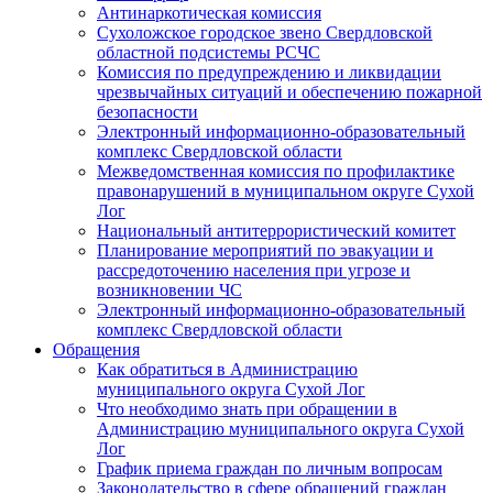
Антинаркотическая комиссия
Сухоложское городское звено Свердловской
областной подсистемы РСЧС
Комиссия по предупреждению и ликвидации
чрезвычайных ситуаций и обеспечению пожарной
безопасности
Электронный информационно-образовательный
комплекс Cвердловской области
Межведомственная комиссия по профилактике
правонарушений в муниципальном округе Сухой
Лог
Национальный антитеррористический комитет
Планирование мероприятий по эвакуации и
рассредоточению населения при угрозе и
возникновении ЧС
Электронный информационно-образовательный
комплекс Свердловской области
Обращения
Как обратиться в Администрацию
муниципального округа Сухой Лог
Что необходимо знать при обращении в
Администрацию муниципального округа Сухой
Лог
График приема граждан по личным вопросам
Законодательство в сфере обращений граждан