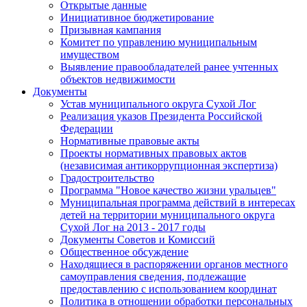
Открытые данные
Инициативное бюджетирование
Призывная кампания
Комитет по управлению муниципальным
имуществом
Выявление правообладателей ранее учтенных
объектов недвижимости
Документы
Устав муниципального округа Сухой Лог
Реализация указов Президента Российской
Федерации
Нормативные правовые акты
Проекты нормативных правовых актов
(независимая антикоррупционная экспертиза)
Градостроительство
Программа "Новое качество жизни уральцев"
Муниципальная программа действий в интересах
детей на территории муниципального округа
Сухой Лог на 2013 - 2017 годы
Документы Советов и Комиссий
Общественное обсуждение
Находящиеся в распоряжении органов местного
самоуправления сведения, подлежащие
предоставлению с использованием координат
Политика в отношении обработки персональных