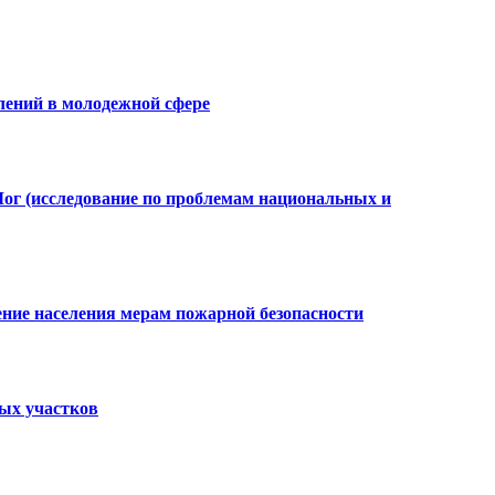
лений в молодежной сфере
Лог (исследование по проблемам национальных и
ение населения мерам пожарной безопасности
ных участков