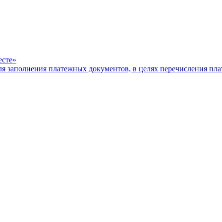
есте»
ля заполнения платежных документов, в целях перечисления п