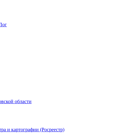
Лог
овской области
ра и картографии (Росреестр)