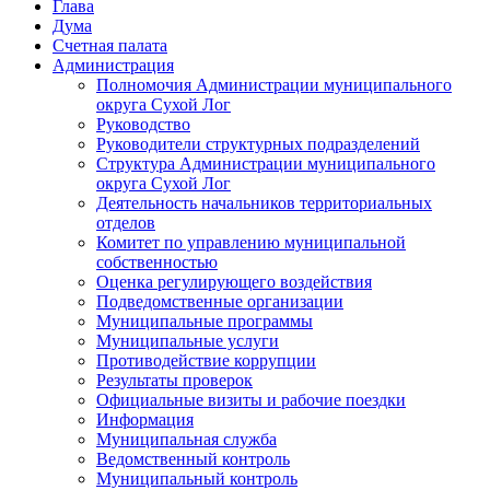
Глава
Дума
Счетная палата
Администрация
Полномочия Администрации муниципального
округа Сухой Лог
Руководство
Руководители структурных подразделений
Структура Администрации муниципального
округа Сухой Лог
Деятельность начальников территориальных
отделов
Комитет по управлению муниципальной
собственностью
Оценка регулирующего воздействия
Подведомственные организации
Муниципальные программы
Муниципальные услуги
Противодействие коррупции
Результаты проверок
Официальные визиты и рабочие поездки
Информация
Муниципальная служба
Ведомственный контроль
Муниципальный контроль