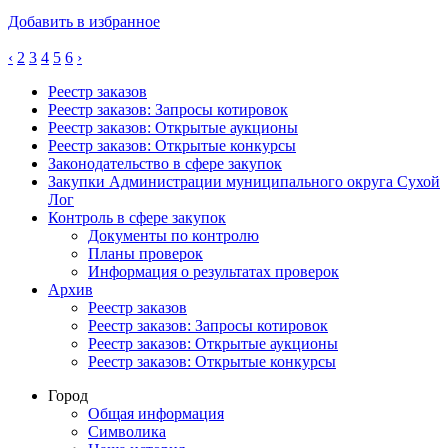
Добавить в избранное
‹
2
3
4
5
6
›
Реестр заказов
Реестр заказов: Запросы котировок
Реестр заказов: Открытые аукционы
Реестр заказов: Открытые конкурсы
Законодательство в сфере закупок
Закупки Администрации муниципального округа Сухой
Лог
Контроль в сфере закупок
Документы по контролю
Планы проверок
Информация о результатах проверок
Архив
Реестр заказов
Реестр заказов: Запросы котировок
Реестр заказов: Открытые аукционы
Реестр заказов: Открытые конкурсы
Город
Общая информация
Символика