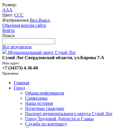
Размер:
A
A
A
Цвет:
C
C
C
Изображения
Вкл.
Выкл.
Обычная версия сайта
Войти
Поиск
Все результаты
Муниципальный округ Сухой Лог
Сухой Лог Свердловской области, ул.Кирова 7-А
Наш адрес
+7 (34373) 4-36-60
Приемная
Главная
Город
Общая информация
Символика
Наша история
Почетные граждане
Паспорт муниципального округа Сухой Лог
Город Трудовой Доблести и Славы
Служба по контракту