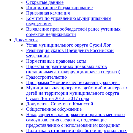
Открытые данные
Инициативное бюджетирование
Призывная кампания
Комитет по управлению муниципальным
имуществом
Выявление правообладателей ранее учтенных
объектов недвижимости
Документы
Устав муниципального округа Сухой Лог
Реализация указов Президента Российской
Федерации
Нормативные правовые акты
Проекты нормативных правовых актов
(независимая антикоррупционная экспертиза)
Градостроительство
Программа "Новое качество жизни уральцев"
Муниципальная программа действий в интересах
детей на территории муниципального округа
Сухой Лог на 2013 - 2017 годы
Документы Советов и Комиссий
Общественное обсуждение
Находящиеся в распоряжении органов местного
самоуправления сведения, подлежащие
предоставлению с использованием координат
Политика в отношении обработки персональных