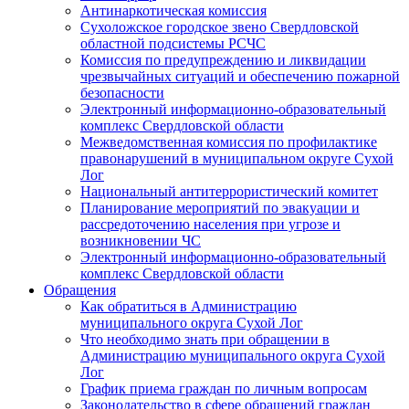
Антинаркотическая комиссия
Сухоложское городское звено Свердловской
областной подсистемы РСЧС
Комиссия по предупреждению и ликвидации
чрезвычайных ситуаций и обеспечению пожарной
безопасности
Электронный информационно-образовательный
комплекс Cвердловской области
Межведомственная комиссия по профилактике
правонарушений в муниципальном округе Сухой
Лог
Национальный антитеррористический комитет
Планирование мероприятий по эвакуации и
рассредоточению населения при угрозе и
возникновении ЧС
Электронный информационно-образовательный
комплекс Свердловской области
Обращения
Как обратиться в Администрацию
муниципального округа Сухой Лог
Что необходимо знать при обращении в
Администрацию муниципального округа Сухой
Лог
График приема граждан по личным вопросам
Законодательство в сфере обращений граждан