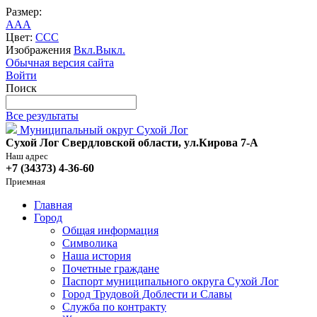
Размер:
A
A
A
Цвет:
C
C
C
Изображения
Вкл.
Выкл.
Обычная версия сайта
Войти
Поиск
Все результаты
Муниципальный округ Сухой Лог
Сухой Лог Свердловской области, ул.Кирова 7-А
Наш адрес
+7 (34373) 4-36-60
Приемная
Главная
Город
Общая информация
Символика
Наша история
Почетные граждане
Паспорт муниципального округа Сухой Лог
Город Трудовой Доблести и Славы
Служба по контракту