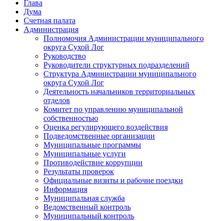
Глава
Дума
Счетная палата
Администрация
Полномочия Администрации муниципального
округа Сухой Лог
Руководство
Руководители структурных подразделений
Структура Администрации муниципального
округа Сухой Лог
Деятельность начальников территориальных
отделов
Комитет по управлению муниципальной
собственностью
Оценка регулирующего воздействия
Подведомственные организации
Муниципальные программы
Муниципальные услуги
Противодействие коррупции
Результаты проверок
Официальные визиты и рабочие поездки
Информация
Муниципальная служба
Ведомственный контроль
Муниципальный контроль