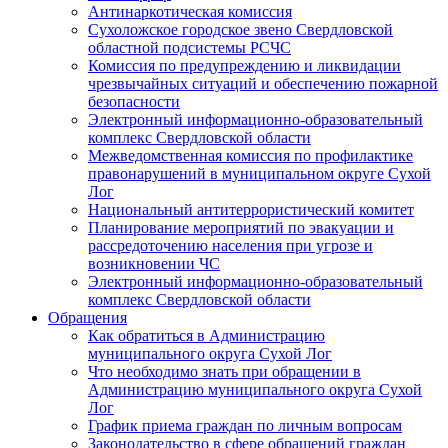
Антинаркотическая комиссия
Сухоложское городское звено Свердловской
областной подсистемы РСЧС
Комиссия по предупреждению и ликвидации
чрезвычайных ситуаций и обеспечению пожарной
безопасности
Электронный информационно-образовательный
комплекс Cвердловской области
Межведомственная комиссия по профилактике
правонарушений в муниципальном округе Сухой
Лог
Национальный антитеррористический комитет
Планирование мероприятий по эвакуации и
рассредоточению населения при угрозе и
возникновении ЧС
Электронный информационно-образовательный
комплекс Свердловской области
Обращения
Как обратиться в Администрацию
муниципального округа Сухой Лог
Что необходимо знать при обращении в
Администрацию муниципального округа Сухой
Лог
График приема граждан по личным вопросам
Законодательство в сфере обращений граждан