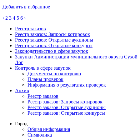
Добавить в избранное
‹
2
3
4
5
6
›
Реестр заказов
Реестр заказов: Запросы котировок
Реестр заказов: Открытые аукционы
Реестр заказов: Открытые конкурсы
Законодательство в сфере закупок
Закупки Администрации муниципального округа Сухой
Лог
Контроль в сфере закупок
Документы по контролю
Планы проверок
Информация о результатах проверок
Архив
Реестр заказов
Реестр заказов: Запросы котировок
Реестр заказов: Открытые аукционы
Реестр заказов: Открытые конкурсы
Город
Общая информация
Символика