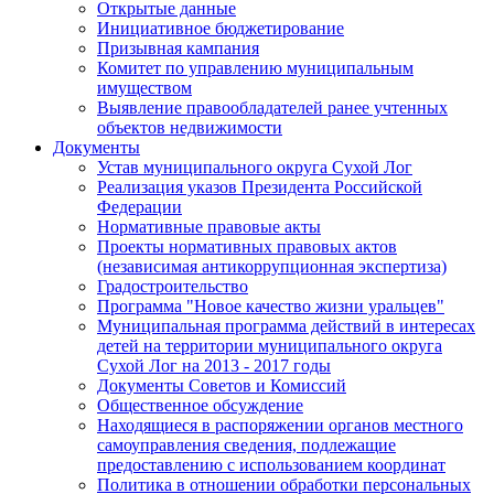
Открытые данные
Инициативное бюджетирование
Призывная кампания
Комитет по управлению муниципальным
имуществом
Выявление правообладателей ранее учтенных
объектов недвижимости
Документы
Устав муниципального округа Сухой Лог
Реализация указов Президента Российской
Федерации
Нормативные правовые акты
Проекты нормативных правовых актов
(независимая антикоррупционная экспертиза)
Градостроительство
Программа "Новое качество жизни уральцев"
Муниципальная программа действий в интересах
детей на территории муниципального округа
Сухой Лог на 2013 - 2017 годы
Документы Советов и Комиссий
Общественное обсуждение
Находящиеся в распоряжении органов местного
самоуправления сведения, подлежащие
предоставлению с использованием координат
Политика в отношении обработки персональных