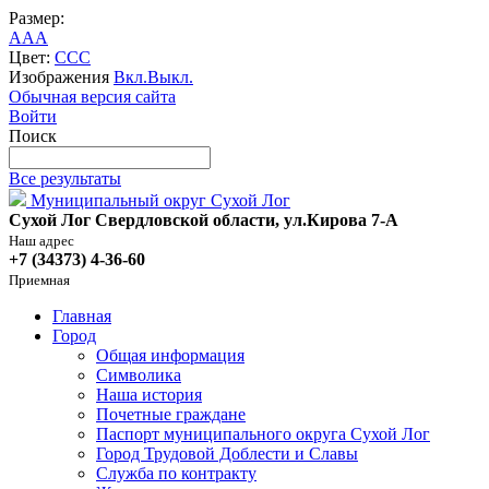
Размер:
A
A
A
Цвет:
C
C
C
Изображения
Вкл.
Выкл.
Обычная версия сайта
Войти
Поиск
Все результаты
Муниципальный округ Сухой Лог
Сухой Лог Свердловской области, ул.Кирова 7-А
Наш адрес
+7 (34373) 4-36-60
Приемная
Главная
Город
Общая информация
Символика
Наша история
Почетные граждане
Паспорт муниципального округа Сухой Лог
Город Трудовой Доблести и Славы
Служба по контракту