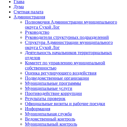
Глава
Дума
Счетная палата
Администрация
Полномочия Администрации муниципального
округа Сухой Лог
Руководство
Руководители структурных подразделений
Структура Администрации муниципального
округа Сухой Лог
Деятельность начальников территориальных
отделов
Комитет по управлению муниципальной
собственностью
Оценка регулирующего воздействия
Подведомственные организации
Муниципальные программы
Муниципальные услуги
Противодействие коррупции
Результаты проверок
Официальные визиты и рабочие поездки
Информация
Муниципальная служба
Ведомственный контроль
Муниципальный контроль