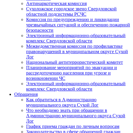
Антинаркотическая комиссия
Сухоложское городское звено Свердловской
областной подсистемы РСЧС
Комиссия по предупреждению и ликвидации
чрезвычайных ситуаций и обеспечению пожарной
безопасности
Электронный информационно-образовательный
комплекс Cвердловской области
Межведомственная комиссия по профилактике
правонарушений в муниципальном округе Сухой
Лог
Национальный антитеррористический комитет
Планирование мероприятий по эвакуации и
рассредоточению населения при угрозе и
возникновении ЧС
Электронный информационно-образовательный
комплекс Свердловской области
Обращения
Как обратиться в Администрацию
муниципального округа Сухой Лог
Что необходимо знать при обращении в
Администрацию муниципального округа Сухой
Лог
График приема граждан по личным вопросам
Законодательство в сфере обращений граждан