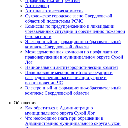
Профилактика экстремизма
Антитеррор
Антинаркотическая комиссия
Сухоложское городское звено Свердловской
областной подсистемы РСЧС
Комиссия по предупреждению и ликвидации
чрезвычайных ситуаций и обеспечению пожарной
безопасности
Электронный информационно-образовательный
комплекс Cвердловской области
Межведомственная комиссия по профилактике
правонарушений в муниципальном округе Сухой
Лог
Национальный антитеррористический комитет
Планирование мероприятий по эвакуации и
рассредоточению населения при угрозе и
возникновении ЧС
Электронный информационно-образовательный
комплекс Свердловской области
Обращения
Как обратиться в Администрацию
муниципального округа Сухой Лог
Что необходимо знать при обращении в
Администрацию муниципального округа Сухой