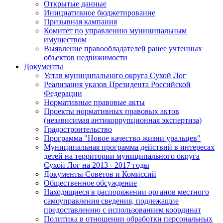
Открытые данные
Инициативное бюджетирование
Призывная кампания
Комитет по управлению муниципальным
имуществом
Выявление правообладателей ранее учтенных
объектов недвижимости
Документы
Устав муниципального округа Сухой Лог
Реализация указов Президента Российской
Федерации
Нормативные правовые акты
Проекты нормативных правовых актов
(независимая антикоррупционная экспертиза)
Градостроительство
Программа "Новое качество жизни уральцев"
Муниципальная программа действий в интересах
детей на территории муниципального округа
Сухой Лог на 2013 - 2017 годы
Документы Советов и Комиссий
Общественное обсуждение
Находящиеся в распоряжении органов местного
самоуправления сведения, подлежащие
предоставлению с использованием координат
Политика в отношении обработки персональных