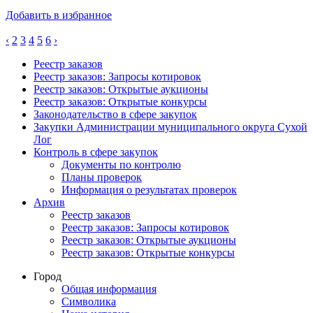
Добавить в избранное
‹
2
3
4
5
6
›
Реестр заказов
Реестр заказов: Запросы котировок
Реестр заказов: Открытые аукционы
Реестр заказов: Открытые конкурсы
Законодательство в сфере закупок
Закупки Администрации муниципального округа Сухой
Лог
Контроль в сфере закупок
Документы по контролю
Планы проверок
Информация о результатах проверок
Архив
Реестр заказов
Реестр заказов: Запросы котировок
Реестр заказов: Открытые аукционы
Реестр заказов: Открытые конкурсы
Город
Общая информация
Символика