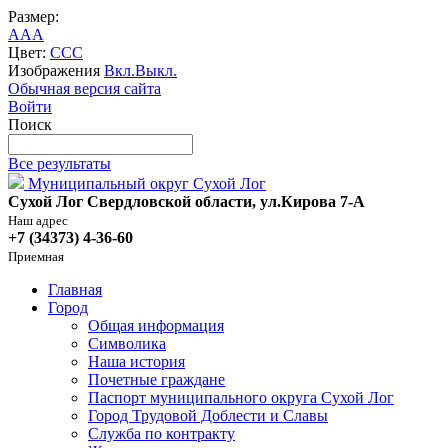
Размер:
A
A
A
Цвет:
C
C
C
Изображения
Вкл.
Выкл.
Обычная версия сайта
Войти
Поиск
Все результаты
Муниципальный округ Сухой Лог
Сухой Лог Свердловской области, ул.Кирова 7-А
Наш адрес
+7 (34373) 4-36-60
Приемная
Главная
Город
Общая информация
Символика
Наша история
Почетные граждане
Паспорт муниципального округа Сухой Лог
Город Трудовой Доблести и Славы
Служба по контракту