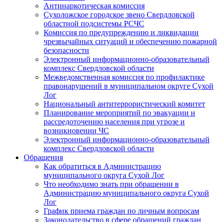
Антинаркотическая комиссия
Сухоложское городское звено Свердловской
областной подсистемы РСЧС
Комиссия по предупреждению и ликвидации
чрезвычайных ситуаций и обеспечению пожарной
безопасности
Электронный информационно-образовательный
комплекс Cвердловской области
Межведомственная комиссия по профилактике
правонарушений в муниципальном округе Сухой
Лог
Национальный антитеррористический комитет
Планирование мероприятий по эвакуации и
рассредоточению населения при угрозе и
возникновении ЧС
Электронный информационно-образовательный
комплекс Свердловской области
Обращения
Как обратиться в Администрацию
муниципального округа Сухой Лог
Что необходимо знать при обращении в
Администрацию муниципального округа Сухой
Лог
График приема граждан по личным вопросам
Законодательство в сфере обращений граждан