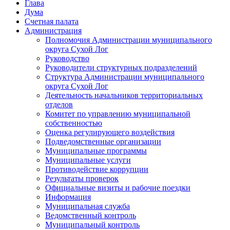
Глава
Дума
Счетная палата
Администрация
Полномочия Администрации муниципального
округа Сухой Лог
Руководство
Руководители структурных подразделений
Структура Администрации муниципального
округа Сухой Лог
Деятельность начальников территориальных
отделов
Комитет по управлению муниципальной
собственностью
Оценка регулирующего воздействия
Подведомственные организации
Муниципальные программы
Муниципальные услуги
Противодействие коррупции
Результаты проверок
Официальные визиты и рабочие поездки
Информация
Муниципальная служба
Ведомственный контроль
Муниципальный контроль