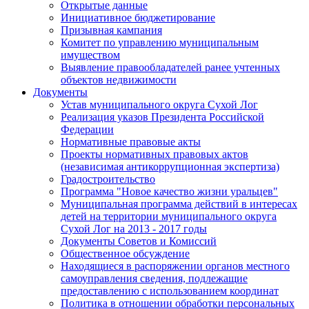
Открытые данные
Инициативное бюджетирование
Призывная кампания
Комитет по управлению муниципальным
имуществом
Выявление правообладателей ранее учтенных
объектов недвижимости
Документы
Устав муниципального округа Сухой Лог
Реализация указов Президента Российской
Федерации
Нормативные правовые акты
Проекты нормативных правовых актов
(независимая антикоррупционная экспертиза)
Градостроительство
Программа "Новое качество жизни уральцев"
Муниципальная программа действий в интересах
детей на территории муниципального округа
Сухой Лог на 2013 - 2017 годы
Документы Советов и Комиссий
Общественное обсуждение
Находящиеся в распоряжении органов местного
самоуправления сведения, подлежащие
предоставлению с использованием координат
Политика в отношении обработки персональных