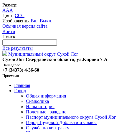
Размер:
A
A
A
Цвет:
C
C
C
Изображения
Вкл.
Выкл.
Обычная версия сайта
Войти
Поиск
Все результаты
Муниципальный округ Сухой Лог
Сухой Лог Свердловской области, ул.Кирова 7-А
Наш адрес
+7 (34373) 4-36-60
Приемная
Главная
Город
Общая информация
Символика
Наша история
Почетные граждане
Паспорт муниципального округа Сухой Лог
Город Трудовой Доблести и Славы
Служба по контракту