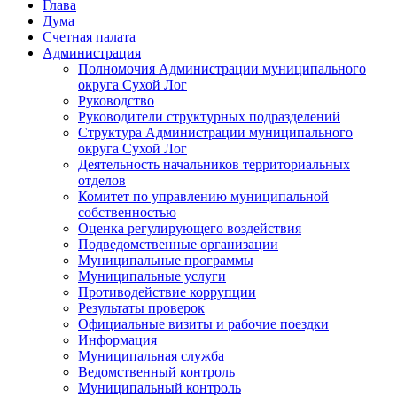
Глава
Дума
Счетная палата
Администрация
Полномочия Администрации муниципального
округа Сухой Лог
Руководство
Руководители структурных подразделений
Структура Администрации муниципального
округа Сухой Лог
Деятельность начальников территориальных
отделов
Комитет по управлению муниципальной
собственностью
Оценка регулирующего воздействия
Подведомственные организации
Муниципальные программы
Муниципальные услуги
Противодействие коррупции
Результаты проверок
Официальные визиты и рабочие поездки
Информация
Муниципальная служба
Ведомственный контроль
Муниципальный контроль