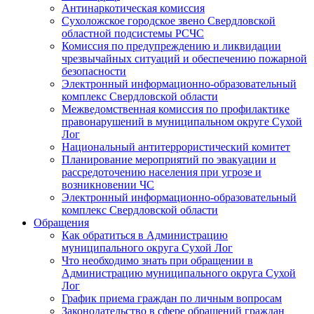
Антинаркотическая комиссия
Сухоложское городское звено Свердловской
областной подсистемы РСЧС
Комиссия по предупреждению и ликвидации
чрезвычайных ситуаций и обеспечению пожарной
безопасности
Электронный информационно-образовательный
комплекс Cвердловской области
Межведомственная комиссия по профилактике
правонарушений в муниципальном округе Сухой
Лог
Национальный антитеррористический комитет
Планирование мероприятий по эвакуации и
рассредоточению населения при угрозе и
возникновении ЧС
Электронный информационно-образовательный
комплекс Свердловской области
Обращения
Как обратиться в Администрацию
муниципального округа Сухой Лог
Что необходимо знать при обращении в
Администрацию муниципального округа Сухой
Лог
График приема граждан по личным вопросам
Законодательство в сфере обращений граждан