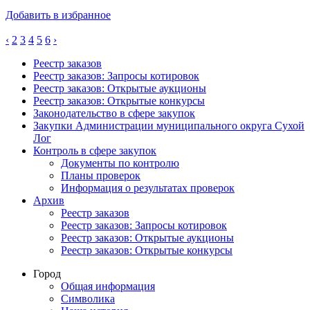
Добавить в избранное
‹
2
3
4
5
6
›
Реестр заказов
Реестр заказов: Запросы котировок
Реестр заказов: Открытые аукционы
Реестр заказов: Открытые конкурсы
Законодательство в сфере закупок
Закупки Администрации муниципального округа Сухой
Лог
Контроль в сфере закупок
Документы по контролю
Планы проверок
Информация о результатах проверок
Архив
Реестр заказов
Реестр заказов: Запросы котировок
Реестр заказов: Открытые аукционы
Реестр заказов: Открытые конкурсы
Город
Общая информация
Символика