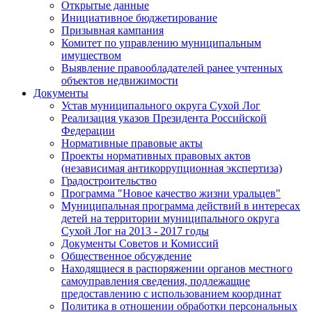
Открытые данные
Инициативное бюджетирование
Призывная кампания
Комитет по управлению муниципальным
имуществом
Выявление правообладателей ранее учтенных
объектов недвижимости
Документы
Устав муниципального округа Сухой Лог
Реализация указов Президента Российской
Федерации
Нормативные правовые акты
Проекты нормативных правовых актов
(независимая антикоррупционная экспертиза)
Градостроительство
Программа "Новое качество жизни уральцев"
Муниципальная программа действий в интересах
детей на территории муниципального округа
Сухой Лог на 2013 - 2017 годы
Документы Советов и Комиссий
Общественное обсуждение
Находящиеся в распоряжении органов местного
самоуправления сведения, подлежащие
предоставлению с использованием координат
Политика в отношении обработки персональных