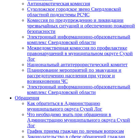
Антинаркотическая комиссия
Сухоложское городское звено Свердловской
областной подсистемы РСЧС
Комиссия по предупреждению и ликвидации
чрезвычайных ситуаций и обеспечению пожарной
безопасности
Электронный информационно-образовательный
комплекс Cвердловской области
Межведомственная комиссия по профилактике
правонарушений в муниципальном округе Сухой
Лог
Национальный антитеррористический комитет
Планирование мероприятий по эвакуации и
рассредоточению населения при угрозе и
возникновении ЧС
Электронный информационно-образовательный
комплекс Свердловской области
Обращения
Как обратиться в Администрацию
муниципального округа Сухой Лог
Что необходимо знать при обращении в
Администрацию муниципального округа Сухой
Лог
График приема граждан по личным вопросам
Законодательство в сфере обращений граждан