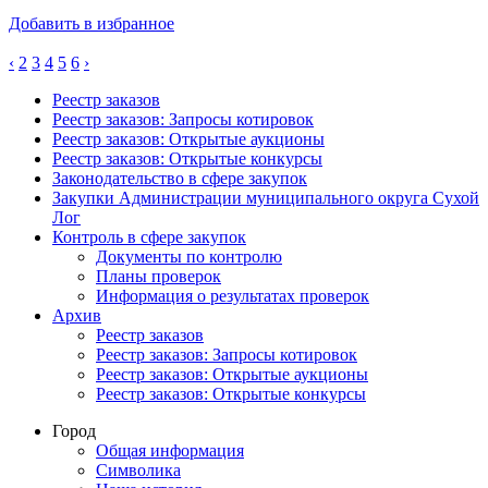
Добавить в избранное
‹
2
3
4
5
6
›
Реестр заказов
Реестр заказов: Запросы котировок
Реестр заказов: Открытые аукционы
Реестр заказов: Открытые конкурсы
Законодательство в сфере закупок
Закупки Администрации муниципального округа Сухой
Лог
Контроль в сфере закупок
Документы по контролю
Планы проверок
Информация о результатах проверок
Архив
Реестр заказов
Реестр заказов: Запросы котировок
Реестр заказов: Открытые аукционы
Реестр заказов: Открытые конкурсы
Город
Общая информация
Символика