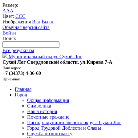
Размер:
A
A
A
Цвет:
C
C
C
Изображения
Вкл.
Выкл.
Обычная версия сайта
Войти
Поиск
Все результаты
Муниципальный округ Сухой Лог
Сухой Лог Свердловской области, ул.Кирова 7-А
Наш адрес
+7 (34373) 4-36-60
Приемная
Главная
Город
Общая информация
Символика
Наша история
Почетные граждане
Паспорт муниципального округа Сухой Лог
Город Трудовой Доблести и Славы
Служба по контракту