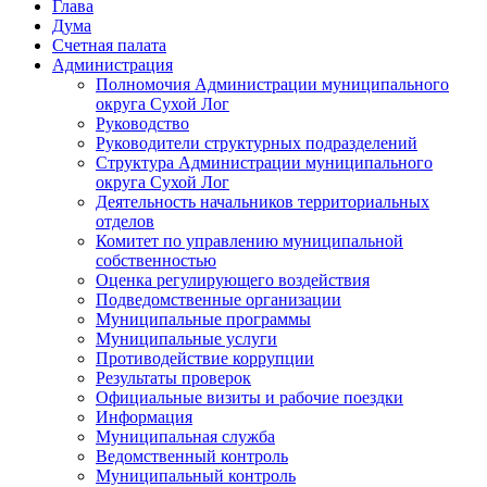
Глава
Дума
Счетная палата
Администрация
Полномочия Администрации муниципального
округа Сухой Лог
Руководство
Руководители структурных подразделений
Структура Администрации муниципального
округа Сухой Лог
Деятельность начальников территориальных
отделов
Комитет по управлению муниципальной
собственностью
Оценка регулирующего воздействия
Подведомственные организации
Муниципальные программы
Муниципальные услуги
Противодействие коррупции
Результаты проверок
Официальные визиты и рабочие поездки
Информация
Муниципальная служба
Ведомственный контроль
Муниципальный контроль