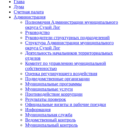
Глава
Дума
Счетная палата
Администрация
Полномочия Администрации муниципального
округа Сухой Лог
Руководство
Руководители структурных подразделений
Структура Администрации муниципального
округа Сухой Лог
Деятельность начальников территориальных
отделов
Комитет по управлению муниципальной
собственностью
Оценка регулирующего воздействия
Подведомственные организации
Муниципальные программы
Муниципальные услуги
Противодействие коррупции
Результаты проверок
Официальные визиты и рабочие поездки
Информация
Муниципальная служба
Ведомственный контроль
Муниципальный контроль