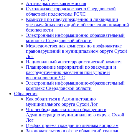
Антинаркотическая комиссия
Сухоложское городское звено Свердловской
областной подсистемы РСЧС
Комиссия по предупреждению и ликвидации
чрезвычайных ситуаций и обеспечению пожарной
безопасности
Электронный информационно-образовательный
комплекс Cвердловской области
Межведомственная комиссия по профилактике
правонарушений в муниципальном округе Сухой
Лог
Национальный антитеррористический комитет
Планирование мероприятий по эвакуации и
рассредоточению населения при угрозе и
возникновении ЧС
Электронный информационно-образовательный
комплекс Свердловской области
Обращения
Как обратиться в Администрацию
муниципального округа Сухой Лог
Что необходимо знать при обращении в
Администрацию муниципального округа Сухой
Лог
График приема граждан по личным вопросам
Законодательство в сфере обращений граждан