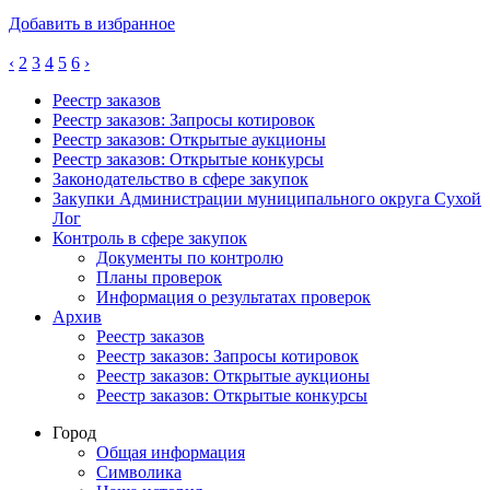
Добавить в избранное
‹
2
3
4
5
6
›
Реестр заказов
Реестр заказов: Запросы котировок
Реестр заказов: Открытые аукционы
Реестр заказов: Открытые конкурсы
Законодательство в сфере закупок
Закупки Администрации муниципального округа Сухой
Лог
Контроль в сфере закупок
Документы по контролю
Планы проверок
Информация о результатах проверок
Архив
Реестр заказов
Реестр заказов: Запросы котировок
Реестр заказов: Открытые аукционы
Реестр заказов: Открытые конкурсы
Город
Общая информация
Символика