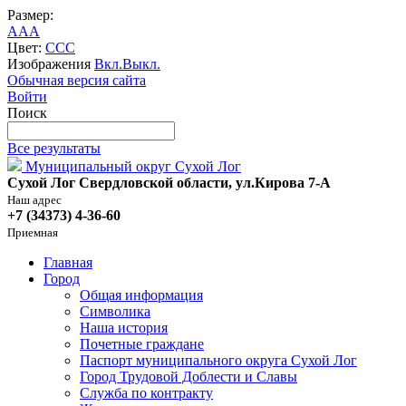
Размер:
A
A
A
Цвет:
C
C
C
Изображения
Вкл.
Выкл.
Обычная версия сайта
Войти
Поиск
Все результаты
Муниципальный округ Сухой Лог
Сухой Лог Свердловской области, ул.Кирова 7-А
Наш адрес
+7 (34373) 4-36-60
Приемная
Главная
Город
Общая информация
Символика
Наша история
Почетные граждане
Паспорт муниципального округа Сухой Лог
Город Трудовой Доблести и Славы
Служба по контракту