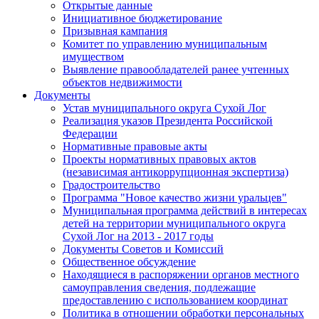
Открытые данные
Инициативное бюджетирование
Призывная кампания
Комитет по управлению муниципальным
имуществом
Выявление правообладателей ранее учтенных
объектов недвижимости
Документы
Устав муниципального округа Сухой Лог
Реализация указов Президента Российской
Федерации
Нормативные правовые акты
Проекты нормативных правовых актов
(независимая антикоррупционная экспертиза)
Градостроительство
Программа "Новое качество жизни уральцев"
Муниципальная программа действий в интересах
детей на территории муниципального округа
Сухой Лог на 2013 - 2017 годы
Документы Советов и Комиссий
Общественное обсуждение
Находящиеся в распоряжении органов местного
самоуправления сведения, подлежащие
предоставлению с использованием координат
Политика в отношении обработки персональных