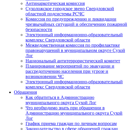
Антинаркотическая комиссия
Сухоложское городское звено Свердловской
областной подсистемы РСЧС
Комиссия по предупреждению и ликвидации
чрезвычайных ситуаций и обеспечению пожарной
безопасности
Электронный информационно-образовательный
комплекс Cвердловской области
Межведомственная комиссия по профилактике
правонарушений в муниципальном округе Сухой
Лог
Национальный антитеррористический комитет
Планирование мероприятий по эвакуации и
рассредоточению населения при угрозе и
возникновении ЧС
Электронный информационно-образовательный
комплекс Свердловской области
Обращения
Как обратиться в Администрацию
муниципального округа Сухой Лог
Что необходимо знать при обращении в
Администрацию муниципального округа Сухой
Лог
График приема граждан по личным вопросам
Законодательство в сфере обращений граждан