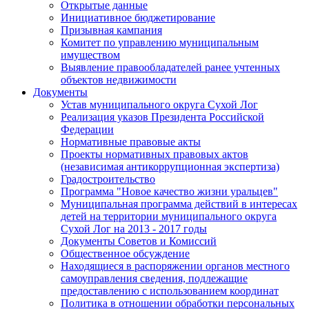
Открытые данные
Инициативное бюджетирование
Призывная кампания
Комитет по управлению муниципальным
имуществом
Выявление правообладателей ранее учтенных
объектов недвижимости
Документы
Устав муниципального округа Сухой Лог
Реализация указов Президента Российской
Федерации
Нормативные правовые акты
Проекты нормативных правовых актов
(независимая антикоррупционная экспертиза)
Градостроительство
Программа "Новое качество жизни уральцев"
Муниципальная программа действий в интересах
детей на территории муниципального округа
Сухой Лог на 2013 - 2017 годы
Документы Советов и Комиссий
Общественное обсуждение
Находящиеся в распоряжении органов местного
самоуправления сведения, подлежащие
предоставлению с использованием координат
Политика в отношении обработки персональных