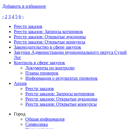
Добавить в избранное
‹
2
3
4
5
6
›
Реестр заказов
Реестр заказов: Запросы котировок
Реестр заказов: Открытые аукционы
Реестр заказов: Открытые конкурсы
Законодательство в сфере закупок
Закупки Администрации муниципального округа Сухой
Лог
Контроль в сфере закупок
Документы по контролю
Планы проверок
Информация о результатах проверок
Архив
Реестр заказов
Реестр заказов: Запросы котировок
Реестр заказов: Открытые аукционы
Реестр заказов: Открытые конкурсы
Город
Общая информация
Символика