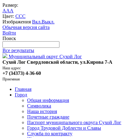
Размер:
A
A
A
Цвет:
C
C
C
Изображения
Вкл.
Выкл.
Обычная версия сайта
Войти
Поиск
Все результаты
Муниципальный округ Сухой Лог
Сухой Лог Свердловской области, ул.Кирова 7-А
Наш адрес
+7 (34373) 4-36-60
Приемная
Главная
Город
Общая информация
Символика
Наша история
Почетные граждане
Паспорт муниципального округа Сухой Лог
Город Трудовой Доблести и Славы
Служба по контракту