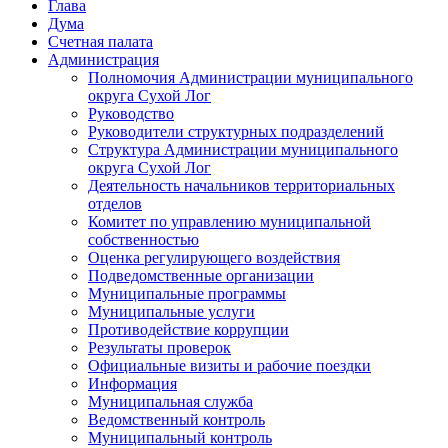
Глава
Дума
Счетная палата
Администрация
Полномочия Администрации муниципального
округа Сухой Лог
Руководство
Руководители структурных подразделений
Структура Администрации муниципального
округа Сухой Лог
Деятельность начальников территориальных
отделов
Комитет по управлению муниципальной
собственностью
Оценка регулирующего воздействия
Подведомственные организации
Муниципальные программы
Муниципальные услуги
Противодействие коррупции
Результаты проверок
Официальные визиты и рабочие поездки
Информация
Муниципальная служба
Ведомственный контроль
Муниципальный контроль