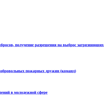
ыбросов, получение разрешения на выброс загрязняющих
 добровольных пожарных дружин (команд)
лений в молодежной сфере