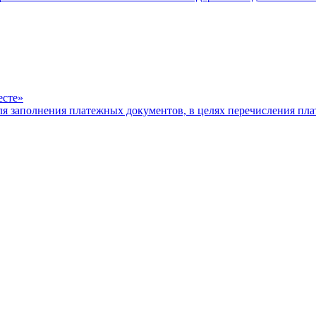
есте»
ля заполнения платежных документов, в целях перечисления п