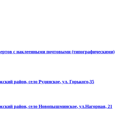
вертов с наклеенными почтовыми (типографическими)
ский район, село Рудянское, ул. Горького,35
ожский район, село Новопышминское, ул.Нагорная, 21