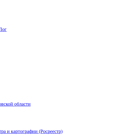
Лог
овской области
ра и картографии (Росреестр)