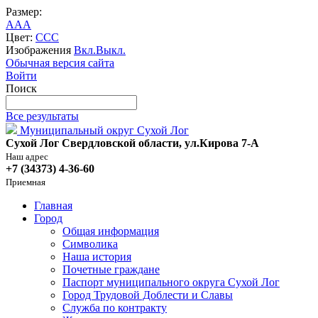
Размер:
A
A
A
Цвет:
C
C
C
Изображения
Вкл.
Выкл.
Обычная версия сайта
Войти
Поиск
Все результаты
Муниципальный округ Сухой Лог
Сухой Лог Свердловской области, ул.Кирова 7-А
Наш адрес
+7 (34373) 4-36-60
Приемная
Главная
Город
Общая информация
Символика
Наша история
Почетные граждане
Паспорт муниципального округа Сухой Лог
Город Трудовой Доблести и Славы
Служба по контракту