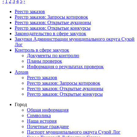
‹
1
2
3
4
5
›
Реестр заказов
Реестр заказов: Запросы котировок
Реестр заказов: Открытые аукционы
Реестр заказов: Открытые конкурсы
Законодательство в сфере закупок
Закупки Администрации муниципального округа Сухой
Лог
Контроль в сфере закупок
Документы по контролю
Планы проверок
Информация о результатах проверок
Архив
Реестр заказов
Реестр заказов: Запросы котировок
Реестр заказов: Открытые аукционы
Реестр заказов: Открытые конкурсы
Город
Общая информация
Символика
Наша история
Почетные граждане
Паспорт муниципального округа Сухой Лог