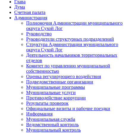
Глава
Дума
Счетная палата
Администрация
Полномочия Администрации муниципального
округа Сухой Лог
Руководство
Руководители структурных подразделений
Структура Администрации муниципального
округа Сухой Лог
Деятельность начальников территориальных
отделов
Комитет по управлению муниципальной
собственностью
Оценка регулирующего воздействия
Подведомственные организации
Муниципальные программы
Муниципальные услуги
Противодействие коррупции
Результаты проверок
Официальные визиты и рабочие поездки
Информация
Муниципальная служба
Ведомственный контроль
Муниципальный контроль