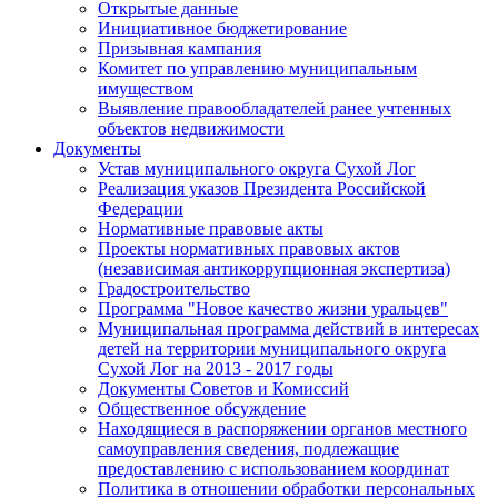
Открытые данные
Инициативное бюджетирование
Призывная кампания
Комитет по управлению муниципальным
имуществом
Выявление правообладателей ранее учтенных
объектов недвижимости
Документы
Устав муниципального округа Сухой Лог
Реализация указов Президента Российской
Федерации
Нормативные правовые акты
Проекты нормативных правовых актов
(независимая антикоррупционная экспертиза)
Градостроительство
Программа "Новое качество жизни уральцев"
Муниципальная программа действий в интересах
детей на территории муниципального округа
Сухой Лог на 2013 - 2017 годы
Документы Советов и Комиссий
Общественное обсуждение
Находящиеся в распоряжении органов местного
самоуправления сведения, подлежащие
предоставлению с использованием координат
Политика в отношении обработки персональных