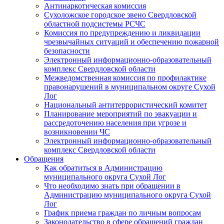
Антинаркотическая комиссия
Сухоложское городское звено Свердловской
областной подсистемы РСЧС
Комиссия по предупреждению и ликвидации
чрезвычайных ситуаций и обеспечению пожарной
безопасности
Электронный информационно-образовательный
комплекс Cвердловской области
Межведомственная комиссия по профилактике
правонарушений в муниципальном округе Сухой
Лог
Национальный антитеррористический комитет
Планирование мероприятий по эвакуации и
рассредоточению населения при угрозе и
возникновении ЧС
Электронный информационно-образовательный
комплекс Свердловской области
Обращения
Как обратиться в Администрацию
муниципального округа Сухой Лог
Что необходимо знать при обращении в
Администрацию муниципального округа Сухой
Лог
График приема граждан по личным вопросам
Законодательство в сфере обращений граждан