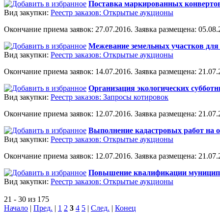
Поставка маркированных конвертов
Вид закупки:
Реестр заказов: Открытые аукционы
Окончание приема заявок: 27.07.2016. Заявка размещена: 05.08.2
Межевание земельных участков для 
Вид закупки:
Реестр заказов: Открытые аукционы
Окончание приема заявок: 14.07.2016. Заявка размещена: 21.07.2
Организация экологических субботн
Вид закупки:
Реестр заказов: Запросы котировок
Окончание приема заявок: 12.07.2016. Заявка размещена: 21.07.2
Выполнение кадастровых работ на 
Вид закупки:
Реестр заказов: Открытые аукционы
Окончание приема заявок: 12.07.2016. Заявка размещена: 21.07.2
Повышение квалификации муницип
Вид закупки:
Реестр заказов: Открытые аукционы
21 - 30 из 175
Начало
|
Пред.
|
1
2
3
4
5
|
След.
|
Конец