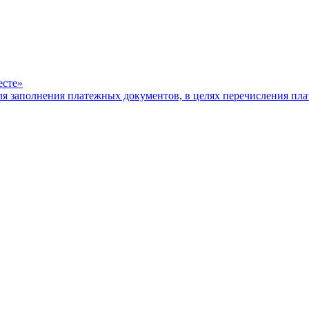
есте»
ля заполнения платежных документов, в целях перечисления п