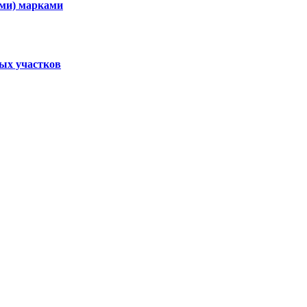
ими) марками
ных участков