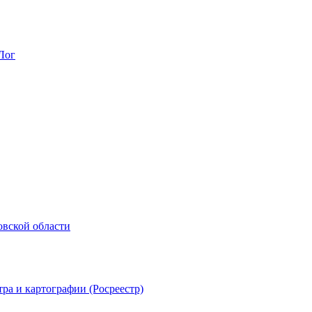
Лог
овской области
ра и картографии (Росреестр)