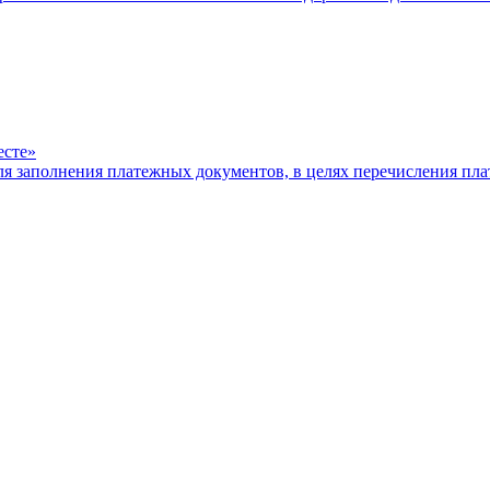
есте»
ля заполнения платежных документов, в целях перечисления п