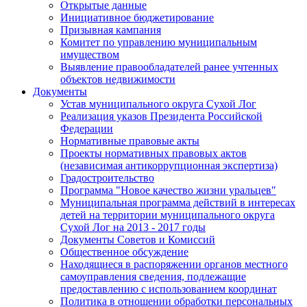
Открытые данные
Инициативное бюджетирование
Призывная кампания
Комитет по управлению муниципальным
имуществом
Выявление правообладателей ранее учтенных
объектов недвижимости
Документы
Устав муниципального округа Сухой Лог
Реализация указов Президента Российской
Федерации
Нормативные правовые акты
Проекты нормативных правовых актов
(независимая антикоррупционная экспертиза)
Градостроительство
Программа "Новое качество жизни уральцев"
Муниципальная программа действий в интересах
детей на территории муниципального округа
Сухой Лог на 2013 - 2017 годы
Документы Советов и Комиссий
Общественное обсуждение
Находящиеся в распоряжении органов местного
самоуправления сведения, подлежащие
предоставлению с использованием координат
Политика в отношении обработки персональных