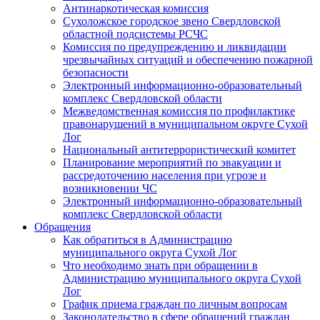
Антинаркотическая комиссия
Сухоложское городское звено Свердловской
областной подсистемы РСЧС
Комиссия по предупреждению и ликвидации
чрезвычайных ситуаций и обеспечению пожарной
безопасности
Электронный информационно-образовательный
комплекс Cвердловской области
Межведомственная комиссия по профилактике
правонарушений в муниципальном округе Сухой
Лог
Национальный антитеррористический комитет
Планирование мероприятий по эвакуации и
рассредоточению населения при угрозе и
возникновении ЧС
Электронный информационно-образовательный
комплекс Свердловской области
Обращения
Как обратиться в Администрацию
муниципального округа Сухой Лог
Что необходимо знать при обращении в
Администрацию муниципального округа Сухой
Лог
График приема граждан по личным вопросам
Законодательство в сфере обращений граждан