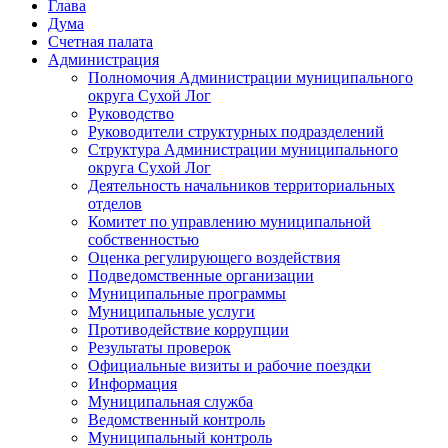
Глава
Дума
Счетная палата
Администрация
Полномочия Администрации муниципального
округа Сухой Лог
Руководство
Руководители структурных подразделений
Структура Администрации муниципального
округа Сухой Лог
Деятельность начальников территориальных
отделов
Комитет по управлению муниципальной
собственностью
Оценка регулирующего воздействия
Подведомственные организации
Муниципальные программы
Муниципальные услуги
Противодействие коррупции
Результаты проверок
Официальные визиты и рабочие поездки
Информация
Муниципальная служба
Ведомственный контроль
Муниципальный контроль