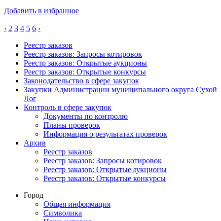
Добавить в избранное
‹
2
3
4
5
6
›
Реестр заказов
Реестр заказов: Запросы котировок
Реестр заказов: Открытые аукционы
Реестр заказов: Открытые конкурсы
Законодательство в сфере закупок
Закупки Администрации муниципального округа Сухой
Лог
Контроль в сфере закупок
Документы по контролю
Планы проверок
Информация о результатах проверок
Архив
Реестр заказов
Реестр заказов: Запросы котировок
Реестр заказов: Открытые аукционы
Реестр заказов: Открытые конкурсы
Город
Общая информация
Символика