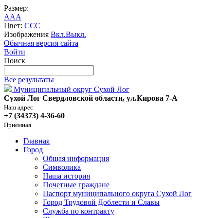
Размер:
A
A
A
Цвет:
C
C
C
Изображения
Вкл.
Выкл.
Обычная версия сайта
Войти
Поиск
Все результаты
Муниципальный округ Сухой Лог
Сухой Лог Свердловской области, ул.Кирова 7-А
Наш адрес
+7 (34373) 4-36-60
Приемная
Главная
Город
Общая информация
Символика
Наша история
Почетные граждане
Паспорт муниципального округа Сухой Лог
Город Трудовой Доблести и Славы
Служба по контракту