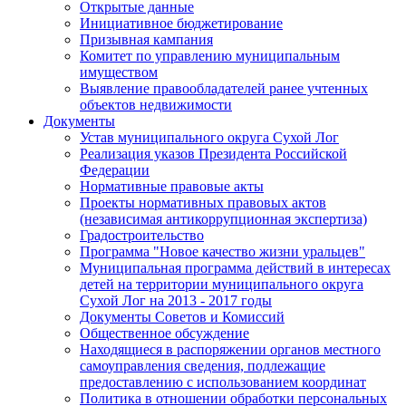
Открытые данные
Инициативное бюджетирование
Призывная кампания
Комитет по управлению муниципальным
имуществом
Выявление правообладателей ранее учтенных
объектов недвижимости
Документы
Устав муниципального округа Сухой Лог
Реализация указов Президента Российской
Федерации
Нормативные правовые акты
Проекты нормативных правовых актов
(независимая антикоррупционная экспертиза)
Градостроительство
Программа "Новое качество жизни уральцев"
Муниципальная программа действий в интересах
детей на территории муниципального округа
Сухой Лог на 2013 - 2017 годы
Документы Советов и Комиссий
Общественное обсуждение
Находящиеся в распоряжении органов местного
самоуправления сведения, подлежащие
предоставлению с использованием координат
Политика в отношении обработки персональных