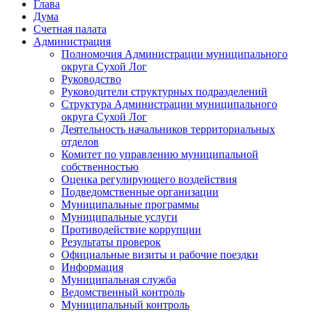
Глава
Дума
Счетная палата
Администрация
Полномочия Администрации муниципального
округа Сухой Лог
Руководство
Руководители структурных подразделений
Структура Администрации муниципального
округа Сухой Лог
Деятельность начальников территориальных
отделов
Комитет по управлению муниципальной
собственностью
Оценка регулирующего воздействия
Подведомственные организации
Муниципальные программы
Муниципальные услуги
Противодействие коррупции
Результаты проверок
Официальные визиты и рабочие поездки
Информация
Муниципальная служба
Ведомственный контроль
Муниципальный контроль