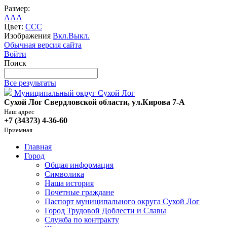
Размер:
A
A
A
Цвет:
C
C
C
Изображения
Вкл.
Выкл.
Обычная версия сайта
Войти
Поиск
Все результаты
Муниципальный округ Сухой Лог
Сухой Лог Свердловской области, ул.Кирова 7-А
Наш адрес
+7 (34373) 4-36-60
Приемная
Главная
Город
Общая информация
Символика
Наша история
Почетные граждане
Паспорт муниципального округа Сухой Лог
Город Трудовой Доблести и Славы
Служба по контракту