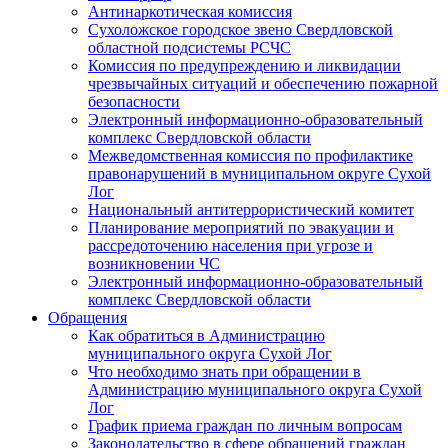
Антинаркотическая комиссия
Сухоложское городское звено Свердловской
областной подсистемы РСЧС
Комиссия по предупреждению и ликвидации
чрезвычайных ситуаций и обеспечению пожарной
безопасности
Электронный информационно-образовательный
комплекс Cвердловской области
Межведомственная комиссия по профилактике
правонарушений в муниципальном округе Сухой
Лог
Национальный антитеррористический комитет
Планирование мероприятий по эвакуации и
рассредоточению населения при угрозе и
возникновении ЧС
Электронный информационно-образовательный
комплекс Свердловской области
Обращения
Как обратиться в Администрацию
муниципального округа Сухой Лог
Что необходимо знать при обращении в
Администрацию муниципального округа Сухой
Лог
График приема граждан по личным вопросам
Законодательство в сфере обращений граждан