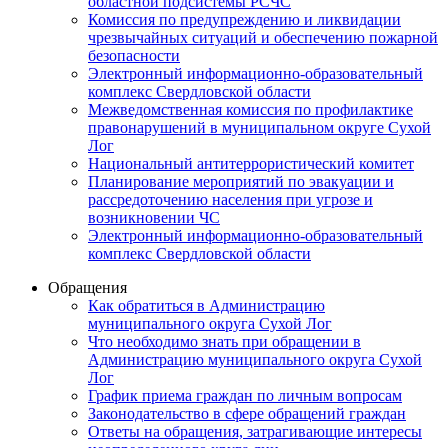
областной подсистемы РСЧС
Комиссия по предупреждению и ликвидации
чрезвычайных ситуаций и обеспечению пожарной
безопасности
Электронный информационно-образовательный
комплекс Cвердловской области
Межведомственная комиссия по профилактике
правонарушений в муниципальном округе Сухой
Лог
Национальный антитеррористический комитет
Планирование мероприятий по эвакуации и
рассредоточению населения при угрозе и
возникновении ЧС
Электронный информационно-образовательный
комплекс Свердловской области
Обращения
Как обратиться в Администрацию
муниципального округа Сухой Лог
Что необходимо знать при обращении в
Администрацию муниципального округа Сухой
Лог
График приема граждан по личным вопросам
Законодательство в сфере обращений граждан
Ответы на обращения, затрагивающие интересы