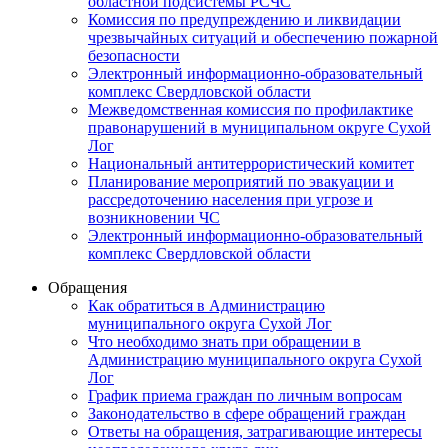
областной подсистемы РСЧС
Комиссия по предупреждению и ликвидации
чрезвычайных ситуаций и обеспечению пожарной
безопасности
Электронный информационно-образовательный
комплекс Cвердловской области
Межведомственная комиссия по профилактике
правонарушений в муниципальном округе Сухой
Лог
Национальный антитеррористический комитет
Планирование мероприятий по эвакуации и
рассредоточению населения при угрозе и
возникновении ЧС
Электронный информационно-образовательный
комплекс Свердловской области
Обращения
Как обратиться в Администрацию
муниципального округа Сухой Лог
Что необходимо знать при обращении в
Администрацию муниципального округа Сухой
Лог
График приема граждан по личным вопросам
Законодательство в сфере обращений граждан
Ответы на обращения, затрагивающие интересы