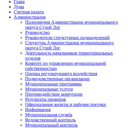
Глава
Дума
Счетная палата
Администрация
Полномочия Администрации муниципального
округа Сухой Лог
Руководство
Руководители структурных подразделений
Структура Администрации муниципального
округа Сухой Лог
Деятельность начальников территориальных
отделов
Комитет по управлению муниципальной
собственностью
Оценка регулирующего воздействия
Подведомственные организации
Муниципальные программы
Муниципальные услуги
Противодействие коррупции
Результаты проверок
Официальные визиты и рабочие поездки
Информация
Муниципальная служба
Ведомственный контроль
Муниципальный контроль