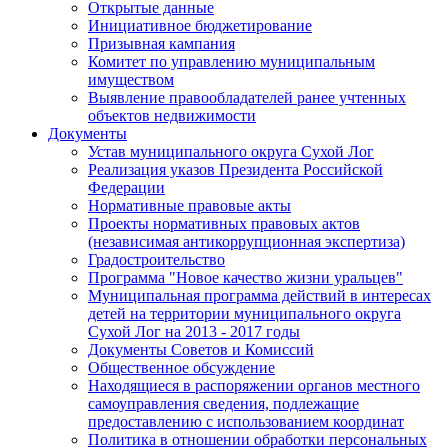
Открытые данные
Инициативное бюджетирование
Призывная кампания
Комитет по управлению муниципальным
имуществом
Выявление правообладателей ранее учтенных
объектов недвижимости
Документы
Устав муниципального округа Сухой Лог
Реализация указов Президента Российской
Федерации
Нормативные правовые акты
Проекты нормативных правовых актов
(независимая антикоррупционная экспертиза)
Градостроительство
Программа "Новое качество жизни уральцев"
Муниципальная программа действий в интересах
детей на территории муниципального округа
Сухой Лог на 2013 - 2017 годы
Документы Советов и Комиссий
Общественное обсуждение
Находящиеся в распоряжении органов местного
самоуправления сведения, подлежащие
предоставлению с использованием координат
Политика в отношении обработки персональных