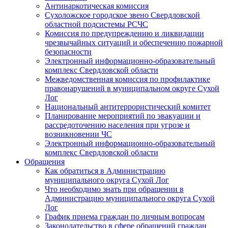
Антинаркотическая комиссия
Сухоложское городское звено Свердловской
областной подсистемы РСЧС
Комиссия по предупреждению и ликвидации
чрезвычайных ситуаций и обеспечению пожарной
безопасности
Электронный информационно-образовательный
комплекс Cвердловской области
Межведомственная комиссия по профилактике
правонарушений в муниципальном округе Сухой
Лог
Национальный антитеррористический комитет
Планирование мероприятий по эвакуации и
рассредоточению населения при угрозе и
возникновении ЧС
Электронный информационно-образовательный
комплекс Свердловской области
Обращения
Как обратиться в Администрацию
муниципального округа Сухой Лог
Что необходимо знать при обращении в
Администрацию муниципального округа Сухой
Лог
График приема граждан по личным вопросам
Законодательство в сфере обращений граждан