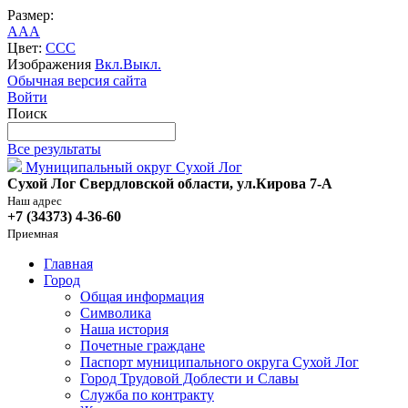
Размер:
A
A
A
Цвет:
C
C
C
Изображения
Вкл.
Выкл.
Обычная версия сайта
Войти
Поиск
Все результаты
Муниципальный округ Сухой Лог
Сухой Лог Свердловской области, ул.Кирова 7-А
Наш адрес
+7 (34373) 4-36-60
Приемная
Главная
Город
Общая информация
Символика
Наша история
Почетные граждане
Паспорт муниципального округа Сухой Лог
Город Трудовой Доблести и Славы
Служба по контракту