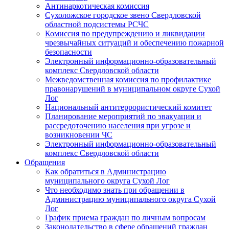
Антинаркотическая комиссия
Сухоложское городское звено Свердловской
областной подсистемы РСЧС
Комиссия по предупреждению и ликвидации
чрезвычайных ситуаций и обеспечению пожарной
безопасности
Электронный информационно-образовательный
комплекс Cвердловской области
Межведомственная комиссия по профилактике
правонарушений в муниципальном округе Сухой
Лог
Национальный антитеррористический комитет
Планирование мероприятий по эвакуации и
рассредоточению населения при угрозе и
возникновении ЧС
Электронный информационно-образовательный
комплекс Свердловской области
Обращения
Как обратиться в Администрацию
муниципального округа Сухой Лог
Что необходимо знать при обращении в
Администрацию муниципального округа Сухой
Лог
График приема граждан по личным вопросам
Законодательство в сфере обращений граждан