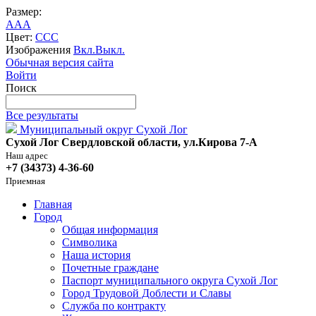
Размер:
A
A
A
Цвет:
C
C
C
Изображения
Вкл.
Выкл.
Обычная версия сайта
Войти
Поиск
Все результаты
Муниципальный округ Сухой Лог
Сухой Лог Свердловской области, ул.Кирова 7-А
Наш адрес
+7 (34373) 4-36-60
Приемная
Главная
Город
Общая информация
Символика
Наша история
Почетные граждане
Паспорт муниципального округа Сухой Лог
Город Трудовой Доблести и Славы
Служба по контракту