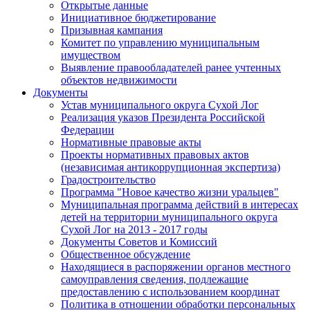
Открытые данные
Инициативное бюджетирование
Призывная кампания
Комитет по управлению муниципальным
имуществом
Выявление правообладателей ранее учтенных
объектов недвижимости
Документы
Устав муниципального округа Сухой Лог
Реализация указов Президента Российской
Федерации
Нормативные правовые акты
Проекты нормативных правовых актов
(независимая антикоррупционная экспертиза)
Градостроительство
Программа "Новое качество жизни уральцев"
Муниципальная программа действий в интересах
детей на территории муниципального округа
Сухой Лог на 2013 - 2017 годы
Документы Советов и Комиссий
Общественное обсуждение
Находящиеся в распоряжении органов местного
самоуправления сведения, подлежащие
предоставлению с использованием координат
Политика в отношении обработки персональных