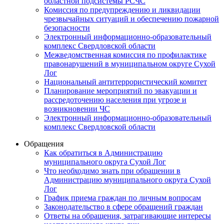
областной подсистемы РСЧС
Комиссия по предупреждению и ликвидации
чрезвычайных ситуаций и обеспечению пожарной
безопасности
Электронный информационно-образовательный
комплекс Cвердловской области
Межведомственная комиссия по профилактике
правонарушений в муниципальном округе Сухой
Лог
Национальный антитеррористический комитет
Планирование мероприятий по эвакуации и
рассредоточению населения при угрозе и
возникновении ЧС
Электронный информационно-образовательный
комплекс Свердловской области
Обращения
Как обратиться в Администрацию
муниципального округа Сухой Лог
Что необходимо знать при обращении в
Администрацию муниципального округа Сухой
Лог
График приема граждан по личным вопросам
Законодательство в сфере обращений граждан
Ответы на обращения, затрагивающие интересы