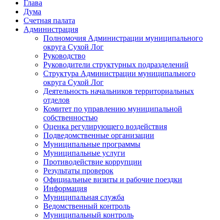
Глава
Дума
Счетная палата
Администрация
Полномочия Администрации муниципального
округа Сухой Лог
Руководство
Руководители структурных подразделений
Структура Администрации муниципального
округа Сухой Лог
Деятельность начальников территориальных
отделов
Комитет по управлению муниципальной
собственностью
Оценка регулирующего воздействия
Подведомственные организации
Муниципальные программы
Муниципальные услуги
Противодействие коррупции
Результаты проверок
Официальные визиты и рабочие поездки
Информация
Муниципальная служба
Ведомственный контроль
Муниципальный контроль