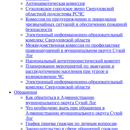
Антинаркотическая комиссия
Сухоложское городское звено Свердловской
областной подсистемы РСЧС
Комиссия по предупреждению и ликвидации
чрезвычайных ситуаций и обеспечению пожарной
безопасности
Электронный информационно-образовательный
комплекс Cвердловской области
Межведомственная комиссия по профилактике
правонарушений в муниципальном округе Сухой
Лог
Национальный антитеррористический комитет
Планирование мероприятий по эвакуации и
рассредоточению населения при угрозе и
возникновении ЧС
Электронный информационно-образовательный
комплекс Свердловской области
Обращения
Как обратиться в Администрацию
муниципального округа Сухой Лог
Что необходимо знать при обращении в
Администрацию муниципального округа Сухой
Лог
График приема граждан по личным вопросам
Законодательство в сфере обращений граждан