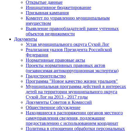
Открытые данные
Инициативное бюджетирование
Призывная кампания
Комитет по управлению муниципальным
имуществом
Выявление правообладателей ранее учтенных
объектов недвижимости
Документы
Устав муниципального округа Сухой Лог
Реализация указов Президента Российской
Федерации
Нормативные правовые акты
Проекты нормативных правовых актов
(независимая антикоррупционная экспертиза)
Градостроительство
Программа "Новое качество жизни уральцев"
Муниципальная программа действий в интересах
детей на территории муниципального округа
Сухой Лог на 2013 - 2017 годы
Документы Советов и Комиссий
Общественное обсуждение
Находящиеся в распоряжении органов местного
самоуправления сведения, подлежащие
предоставлению с использованием координат
Политика в отношении обработки персональных