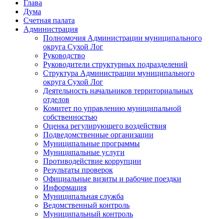
Глава
Дума
Счетная палата
Администрация
Полномочия Администрации муниципального
округа Сухой Лог
Руководство
Руководители структурных подразделений
Структура Администрации муниципального
округа Сухой Лог
Деятельность начальников территориальных
отделов
Комитет по управлению муниципальной
собственностью
Оценка регулирующего воздействия
Подведомственные организации
Муниципальные программы
Муниципальные услуги
Противодействие коррупции
Результаты проверок
Официальные визиты и рабочие поездки
Информация
Муниципальная служба
Ведомственный контроль
Муниципальный контроль