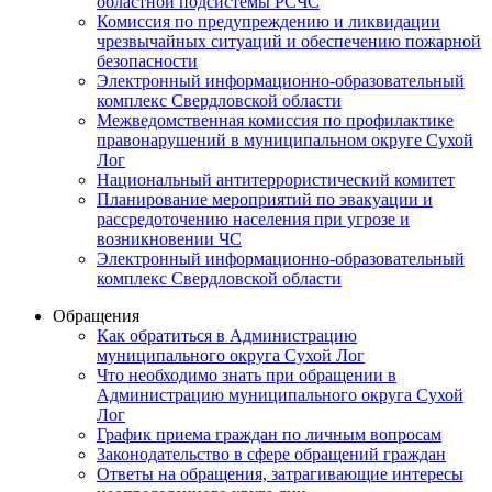
областной подсистемы РСЧС
Комиссия по предупреждению и ликвидации
чрезвычайных ситуаций и обеспечению пожарной
безопасности
Электронный информационно-образовательный
комплекс Cвердловской области
Межведомственная комиссия по профилактике
правонарушений в муниципальном округе Сухой
Лог
Национальный антитеррористический комитет
Планирование мероприятий по эвакуации и
рассредоточению населения при угрозе и
возникновении ЧС
Электронный информационно-образовательный
комплекс Свердловской области
Обращения
Как обратиться в Администрацию
муниципального округа Сухой Лог
Что необходимо знать при обращении в
Администрацию муниципального округа Сухой
Лог
График приема граждан по личным вопросам
Законодательство в сфере обращений граждан
Ответы на обращения, затрагивающие интересы