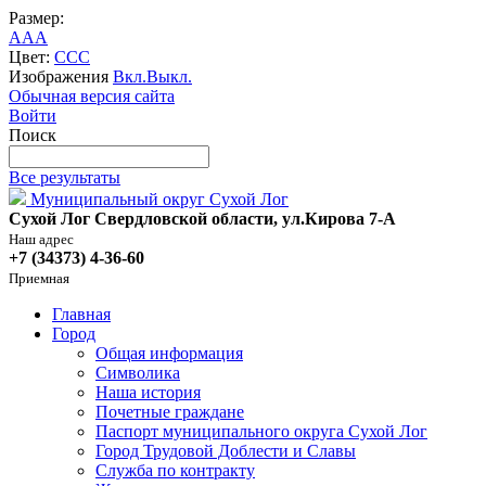
Размер:
A
A
A
Цвет:
C
C
C
Изображения
Вкл.
Выкл.
Обычная версия сайта
Войти
Поиск
Все результаты
Муниципальный округ Сухой Лог
Сухой Лог Свердловской области, ул.Кирова 7-А
Наш адрес
+7 (34373) 4-36-60
Приемная
Главная
Город
Общая информация
Символика
Наша история
Почетные граждане
Паспорт муниципального округа Сухой Лог
Город Трудовой Доблести и Славы
Служба по контракту