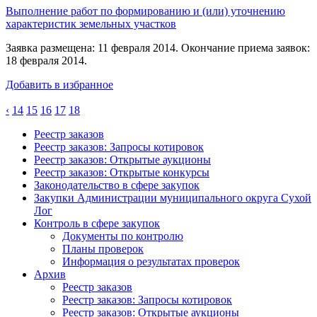
Выполнение работ по формированию и (или) уточнению
характеристик земельных участков
Заявка размещена: 11 февраля 2014. Окончание приема заявок:
18 февраля 2014.
Добавить в избранное
‹
14
15
16
17
18
Реестр заказов
Реестр заказов: Запросы котировок
Реестр заказов: Открытые аукционы
Реестр заказов: Открытые конкурсы
Законодательство в сфере закупок
Закупки Администрации муниципального округа Сухой
Лог
Контроль в сфере закупок
Документы по контролю
Планы проверок
Информация о результатах проверок
Архив
Реестр заказов
Реестр заказов: Запросы котировок
Реестр заказов: Открытые аукционы