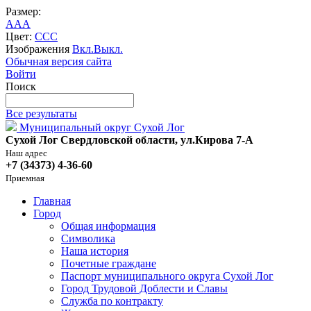
Размер:
A
A
A
Цвет:
C
C
C
Изображения
Вкл.
Выкл.
Обычная версия сайта
Войти
Поиск
Все результаты
Муниципальный округ Сухой Лог
Сухой Лог Свердловской области, ул.Кирова 7-А
Наш адрес
+7 (34373) 4-36-60
Приемная
Главная
Город
Общая информация
Символика
Наша история
Почетные граждане
Паспорт муниципального округа Сухой Лог
Город Трудовой Доблести и Славы
Служба по контракту