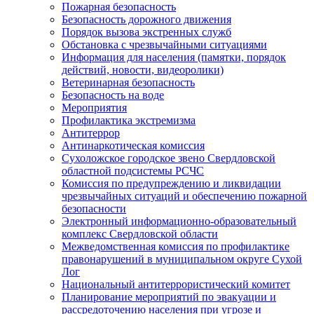
Пожарная безопасность
Безопасность дорожного движения
Порядок вызова экстренных служб
Обстановка с чрезвычайными ситуациями
Информация для населения (памятки, порядок
действий, новости, видеоролики)
Ветеринарная безопасность
Безопасность на воде
Мероприятия
Профилактика экстремизма
Антитеррор
Антинаркотическая комиссия
Сухоложское городское звено Свердловской
областной подсистемы РСЧС
Комиссия по предупреждению и ликвидации
чрезвычайных ситуаций и обеспечению пожарной
безопасности
Электронный информационно-образовательный
комплекс Cвердловской области
Межведомственная комиссия по профилактике
правонарушений в муниципальном округе Сухой
Лог
Национальный антитеррористический комитет
Планирование мероприятий по эвакуации и
рассредоточению населения при угрозе и