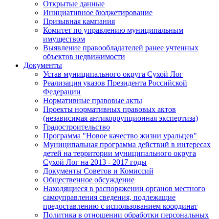
Открытые данные
Инициативное бюджетирование
Призывная кампания
Комитет по управлению муниципальным
имуществом
Выявление правообладателей ранее учтенных
объектов недвижимости
Документы
Устав муниципального округа Сухой Лог
Реализация указов Президента Российской
Федерации
Нормативные правовые акты
Проекты нормативных правовых актов
(независимая антикоррупционная экспертиза)
Градостроительство
Программа "Новое качество жизни уральцев"
Муниципальная программа действий в интересах
детей на территории муниципального округа
Сухой Лог на 2013 - 2017 годы
Документы Советов и Комиссий
Общественное обсуждение
Находящиеся в распоряжении органов местного
самоуправления сведения, подлежащие
предоставлению с использованием координат
Политика в отношении обработки персональных