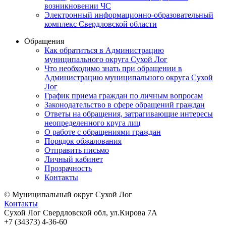
возникновении ЧС
Электронный информационно-образовательный
комплекс Свердловской области
Обращения
Как обратиться в Администрацию
муниципального округа Сухой Лог
Что необходимо знать при обращении в
Администрацию муниципального округа Сухой
Лог
График приема граждан по личным вопросам
Законодательство в сфере обращений граждан
Ответы на обращения, затрагивающие интересы
неопределенного круга лиц
О работе с обращениями граждан
Порядок обжалования
Отправить письмо
Личный кабинет
Прозрачность
Контакты
© Муниципальный округ Сухой Лог
Контакты
Сухой Лог Свердловской обл, ул.Кирова 7А
+7 (34373) 4-36-60