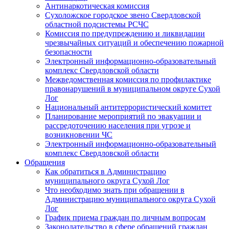
Антинаркотическая комиссия
Сухоложское городское звено Свердловской
областной подсистемы РСЧС
Комиссия по предупреждению и ликвидации
чрезвычайных ситуаций и обеспечению пожарной
безопасности
Электронный информационно-образовательный
комплекс Cвердловской области
Межведомственная комиссия по профилактике
правонарушений в муниципальном округе Сухой
Лог
Национальный антитеррористический комитет
Планирование мероприятий по эвакуации и
рассредоточению населения при угрозе и
возникновении ЧС
Электронный информационно-образовательный
комплекс Свердловской области
Обращения
Как обратиться в Администрацию
муниципального округа Сухой Лог
Что необходимо знать при обращении в
Администрацию муниципального округа Сухой
Лог
График приема граждан по личным вопросам
Законодательство в сфере обращений граждан