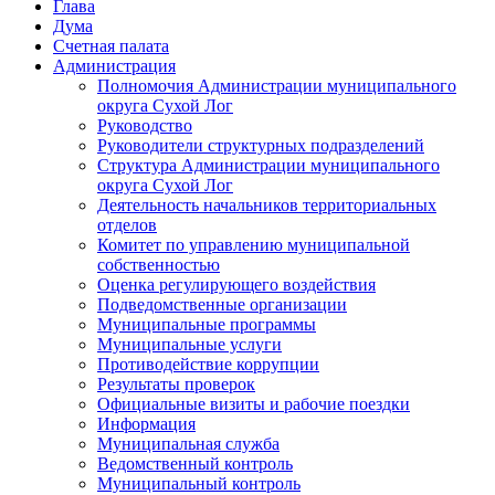
Глава
Дума
Счетная палата
Администрация
Полномочия Администрации муниципального
округа Сухой Лог
Руководство
Руководители структурных подразделений
Структура Администрации муниципального
округа Сухой Лог
Деятельность начальников территориальных
отделов
Комитет по управлению муниципальной
собственностью
Оценка регулирующего воздействия
Подведомственные организации
Муниципальные программы
Муниципальные услуги
Противодействие коррупции
Результаты проверок
Официальные визиты и рабочие поездки
Информация
Муниципальная служба
Ведомственный контроль
Муниципальный контроль