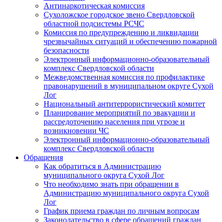
Антинаркотическая комиссия
Сухоложское городское звено Свердловской
областной подсистемы РСЧС
Комиссия по предупреждению и ликвидации
чрезвычайных ситуаций и обеспечению пожарной
безопасности
Электронный информационно-образовательный
комплекс Cвердловской области
Межведомственная комиссия по профилактике
правонарушений в муниципальном округе Сухой
Лог
Национальный антитеррористический комитет
Планирование мероприятий по эвакуации и
рассредоточению населения при угрозе и
возникновении ЧС
Электронный информационно-образовательный
комплекс Свердловской области
Обращения
Как обратиться в Администрацию
муниципального округа Сухой Лог
Что необходимо знать при обращении в
Администрацию муниципального округа Сухой
Лог
График приема граждан по личным вопросам
Законодательство в сфере обращений граждан