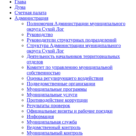
Глава
Дума
Счетная палата
Администрация
Полномочия Администрации муниципального
округа Сухой Лог
Руководство
Руководители структурных подразделений
Структура Администрации муниципального
округа Сухой Лог
Деятельность начальников территориальных
отделов
Комитет по управлению муниципальной
собственностью
Оценка регулирующего воздействия
Подведомственные организации
Муниципальные программы
Муниципальные услуги
Противодействие коррупции
Результаты проверок
Официальные визиты и рабочие поездки
Информация
Муниципальная служба
Ведомственный контроль
Муниципальный контроль