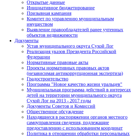
Открытые данные
Инициативное бюджетирование
Призывная кампания
Комитет по управлению муниципальным
имуществом
Выявление правообладателей ранее учтенных
объектов недвижимости
Документы
Устав муниципального округа Сухой Лог
Реализация указов Президента Российской
Федерации
Нормативные правовые акты
Проекты нормативных правовых актов
(независимая антикоррупционная экспертиза)
Градостроительство
Программа "Новое качество жизни уральцев"
Муниципальная программа действий в интересах
детей на территории муниципального округа
Сухой Лог на 2013 - 2017 годы
Документы Советов и Комиссий
Общественное обсуждение
Находящиеся в распоряжении органов местного
самоуправления сведения, подлежащие
предоставлению с использованием координат
Политика в отношении обработки персональных