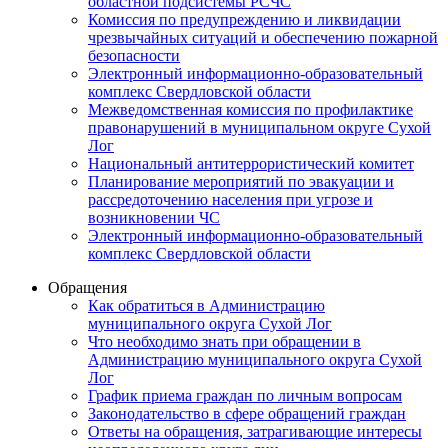
областной подсистемы РСЧС
Комиссия по предупреждению и ликвидации
чрезвычайных ситуаций и обеспечению пожарной
безопасности
Электронный информационно-образовательный
комплекс Cвердловской области
Межведомственная комиссия по профилактике
правонарушений в муниципальном округе Сухой
Лог
Национальный антитеррористический комитет
Планирование мероприятий по эвакуации и
рассредоточению населения при угрозе и
возникновении ЧС
Электронный информационно-образовательный
комплекс Свердловской области
Обращения
Как обратиться в Администрацию
муниципального округа Сухой Лог
Что необходимо знать при обращении в
Администрацию муниципального округа Сухой
Лог
График приема граждан по личным вопросам
Законодательство в сфере обращений граждан
Ответы на обращения, затрагивающие интересы