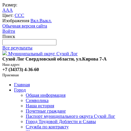
Размер:
A
A
A
Цвет:
C
C
C
Изображения
Вкл.
Выкл.
Обычная версия сайта
Войти
Поиск
Все результаты
Муниципальный округ Сухой Лог
Сухой Лог Свердловской области, ул.Кирова 7-А
Наш адрес
+7 (34373) 4-36-60
Приемная
Главная
Город
Общая информация
Символика
Наша история
Почетные граждане
Паспорт муниципального округа Сухой Лог
Город Трудовой Доблести и Славы
Служба по контракту