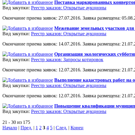
Поставка маркированных конвертов
Вид закупки:
Реестр заказов: Открытые аукционы
Окончание приема заявок: 27.07.2016. Заявка размещена: 05.08.2
Межевание земельных участков для 
Вид закупки:
Реестр заказов: Открытые аукционы
Окончание приема заявок: 14.07.2016. Заявка размещена: 21.07.2
Организация экологических субботн
Вид закупки:
Реестр заказов: Запросы котировок
Окончание приема заявок: 12.07.2016. Заявка размещена: 21.07.2
Выполнение кадастровых работ на 
Вид закупки:
Реестр заказов: Открытые аукционы
Окончание приема заявок: 12.07.2016. Заявка размещена: 21.07.2
Повышение квалификации муницип
Вид закупки:
Реестр заказов: Открытые аукционы
21 - 30 из 175
Начало
|
Пред.
|
1
2
3
4
5
|
След.
|
Конец