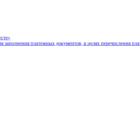
есте»
ля заполнения платежных документов, в целях перечисления п