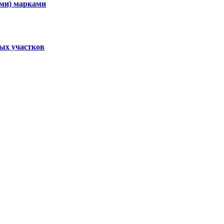
ими) марками
ных участков