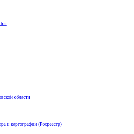
Лог
овской области
ра и картографии (Росреестр)