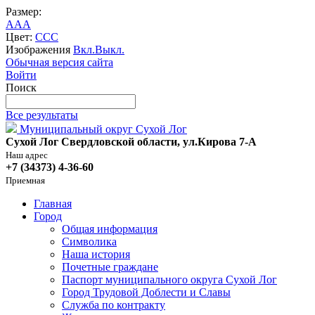
Размер:
A
A
A
Цвет:
C
C
C
Изображения
Вкл.
Выкл.
Обычная версия сайта
Войти
Поиск
Все результаты
Муниципальный округ Сухой Лог
Сухой Лог Свердловской области, ул.Кирова 7-А
Наш адрес
+7 (34373) 4-36-60
Приемная
Главная
Город
Общая информация
Символика
Наша история
Почетные граждане
Паспорт муниципального округа Сухой Лог
Город Трудовой Доблести и Славы
Служба по контракту