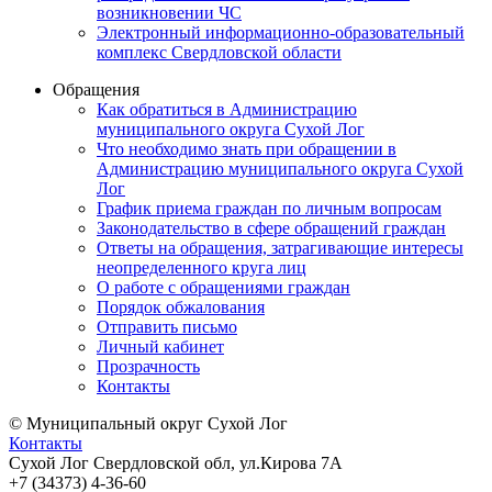
возникновении ЧС
Электронный информационно-образовательный
комплекс Свердловской области
Обращения
Как обратиться в Администрацию
муниципального округа Сухой Лог
Что необходимо знать при обращении в
Администрацию муниципального округа Сухой
Лог
График приема граждан по личным вопросам
Законодательство в сфере обращений граждан
Ответы на обращения, затрагивающие интересы
неопределенного круга лиц
О работе с обращениями граждан
Порядок обжалования
Отправить письмо
Личный кабинет
Прозрачность
Контакты
© Муниципальный округ Сухой Лог
Контакты
Сухой Лог Свердловской обл, ул.Кирова 7А
+7 (34373) 4-36-60