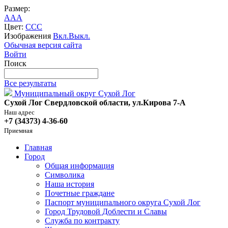
Размер:
A
A
A
Цвет:
C
C
C
Изображения
Вкл.
Выкл.
Обычная версия сайта
Войти
Поиск
Все результаты
Муниципальный округ Сухой Лог
Сухой Лог Свердловской области, ул.Кирова 7-А
Наш адрес
+7 (34373) 4-36-60
Приемная
Главная
Город
Общая информация
Символика
Наша история
Почетные граждане
Паспорт муниципального округа Сухой Лог
Город Трудовой Доблести и Славы
Служба по контракту