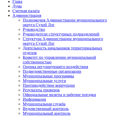
Глава
Дума
Счетная палата
Администрация
Полномочия Администрации муниципального
округа Сухой Лог
Руководство
Руководители структурных подразделений
Структура Администрации муниципального
округа Сухой Лог
Деятельность начальников территориальных
отделов
Комитет по управлению муниципальной
собственностью
Оценка регулирующего воздействия
Подведомственные организации
Муниципальные программы
Муниципальные услуги
Противодействие коррупции
Результаты проверок
Официальные визиты и рабочие поездки
Информация
Муниципальная служба
Ведомственный контроль
Муниципальный контроль