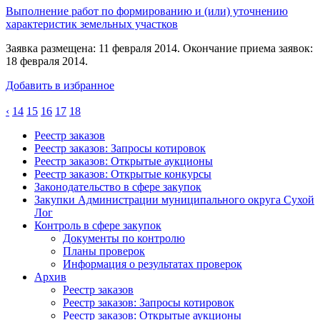
Выполнение работ по формированию и (или) уточнению
характеристик земельных участков
Заявка размещена: 11 февраля 2014. Окончание приема заявок:
18 февраля 2014.
Добавить в избранное
‹
14
15
16
17
18
Реестр заказов
Реестр заказов: Запросы котировок
Реестр заказов: Открытые аукционы
Реестр заказов: Открытые конкурсы
Законодательство в сфере закупок
Закупки Администрации муниципального округа Сухой
Лог
Контроль в сфере закупок
Документы по контролю
Планы проверок
Информация о результатах проверок
Архив
Реестр заказов
Реестр заказов: Запросы котировок
Реестр заказов: Открытые аукционы