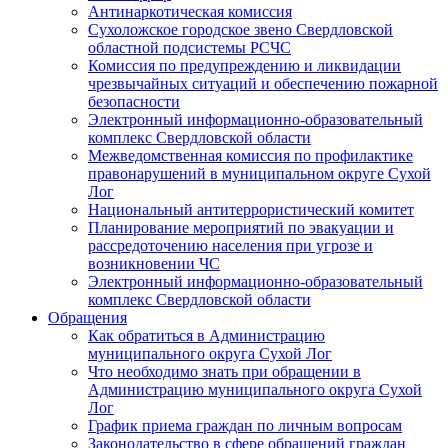
Антинаркотическая комиссия
Сухоложское городское звено Свердловской
областной подсистемы РСЧС
Комиссия по предупреждению и ликвидации
чрезвычайных ситуаций и обеспечению пожарной
безопасности
Электронный информационно-образовательный
комплекс Cвердловской области
Межведомственная комиссия по профилактике
правонарушений в муниципальном округе Сухой
Лог
Национальный антитеррористический комитет
Планирование мероприятий по эвакуации и
рассредоточению населения при угрозе и
возникновении ЧС
Электронный информационно-образовательный
комплекс Свердловской области
Обращения
Как обратиться в Администрацию
муниципального округа Сухой Лог
Что необходимо знать при обращении в
Администрацию муниципального округа Сухой
Лог
График приема граждан по личным вопросам
Законодательство в сфере обращений граждан