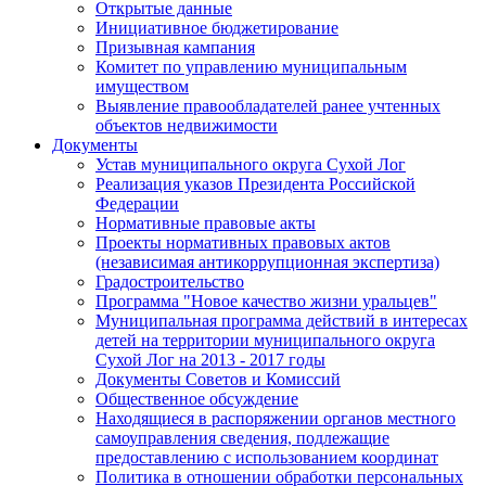
Открытые данные
Инициативное бюджетирование
Призывная кампания
Комитет по управлению муниципальным
имуществом
Выявление правообладателей ранее учтенных
объектов недвижимости
Документы
Устав муниципального округа Сухой Лог
Реализация указов Президента Российской
Федерации
Нормативные правовые акты
Проекты нормативных правовых актов
(независимая антикоррупционная экспертиза)
Градостроительство
Программа "Новое качество жизни уральцев"
Муниципальная программа действий в интересах
детей на территории муниципального округа
Сухой Лог на 2013 - 2017 годы
Документы Советов и Комиссий
Общественное обсуждение
Находящиеся в распоряжении органов местного
самоуправления сведения, подлежащие
предоставлению с использованием координат
Политика в отношении обработки персональных