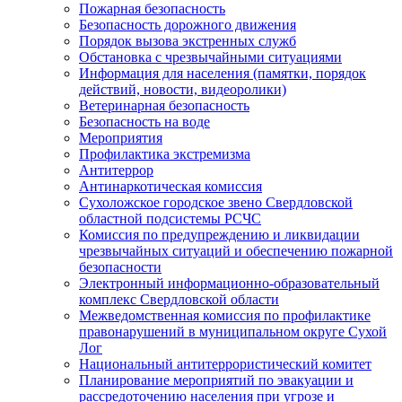
Пожарная безопасность
Безопасность дорожного движения
Порядок вызова экстренных служб
Обстановка с чрезвычайными ситуациями
Информация для населения (памятки, порядок
действий, новости, видеоролики)
Ветеринарная безопасность
Безопасность на воде
Мероприятия
Профилактика экстремизма
Антитеррор
Антинаркотическая комиссия
Сухоложское городское звено Свердловской
областной подсистемы РСЧС
Комиссия по предупреждению и ликвидации
чрезвычайных ситуаций и обеспечению пожарной
безопасности
Электронный информационно-образовательный
комплекс Cвердловской области
Межведомственная комиссия по профилактике
правонарушений в муниципальном округе Сухой
Лог
Национальный антитеррористический комитет
Планирование мероприятий по эвакуации и
рассредоточению населения при угрозе и