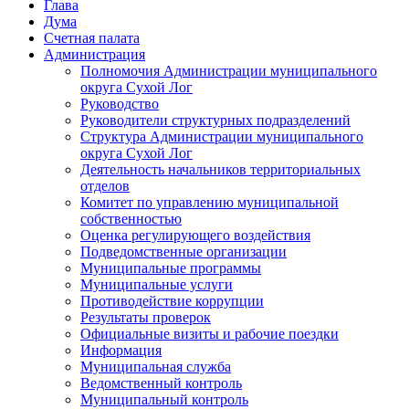
Глава
Дума
Счетная палата
Администрация
Полномочия Администрации муниципального
округа Сухой Лог
Руководство
Руководители структурных подразделений
Структура Администрации муниципального
округа Сухой Лог
Деятельность начальников территориальных
отделов
Комитет по управлению муниципальной
собственностью
Оценка регулирующего воздействия
Подведомственные организации
Муниципальные программы
Муниципальные услуги
Противодействие коррупции
Результаты проверок
Официальные визиты и рабочие поездки
Информация
Муниципальная служба
Ведомственный контроль
Муниципальный контроль