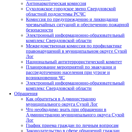
Антинаркотическая комиссия
Сухоложское городское звено Свердловской
областной подсистемы РСЧС
Комиссия по предупреждению и ликвидации
чрезвычайных ситуаций и обеспечению пожарной
безопасности
Электронный информационно-образовательный
комплекс Cвердловской области
Межведомственная комиссия по профилактике
правонарушений в муниципальном округе Сухой
Лог
Национальный антитеррористический комитет
Планирование мероприятий по эвакуации и
рассредоточению населения при угрозе и
возникновении ЧС
Электронный информационно-образовательный
комплекс Свердловской области
Обращения
Как обратиться в Администрацию
муниципального округа Сухой Лог
Что необходимо знать при обращении в
Администрацию муниципального округа Сухой
Лог
График приема граждан по личным вопросам
Законодательство в сфере обращений граждан