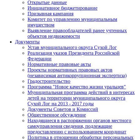
Открытые данные
Инициативное бюджетирование
Призывная кампания
Комитет по управлению муниципальным
имуществом
Выявление правообладателей ранее учтенных
объектов недвижимости
Документы
Устав муниципального округа Сухой Лог
Реализация указов Президента Российской
Федерации
Нормативные правовые акты
Проекты нормативных правовых актов
(независимая антикоррупционная экспертиза)
Градостроительство
Программа "Новое качество жизни уральцев"
Муниципальная программа действий в интересах
детей на территории муниципального округа
Сухой Лог на 2013 - 2017 годы
Документы Советов и Комиссий
Общественное обсуждение
Находящиеся в распоряжении органов местного
самоуправления сведения, подлежащие
предоставлению с использованием координат
Политика в отношении обработки персональных