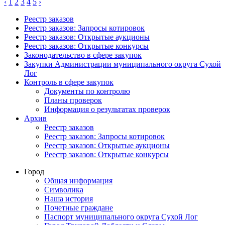
‹
1
2
3
4
5
›
Реестр заказов
Реестр заказов: Запросы котировок
Реестр заказов: Открытые аукционы
Реестр заказов: Открытые конкурсы
Законодательство в сфере закупок
Закупки Администрации муниципального округа Сухой
Лог
Контроль в сфере закупок
Документы по контролю
Планы проверок
Информация о результатах проверок
Архив
Реестр заказов
Реестр заказов: Запросы котировок
Реестр заказов: Открытые аукционы
Реестр заказов: Открытые конкурсы
Город
Общая информация
Символика
Наша история
Почетные граждане
Паспорт муниципального округа Сухой Лог