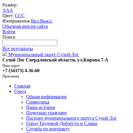
Размер:
A
A
A
Цвет:
C
C
C
Изображения
Вкл.
Выкл.
Обычная версия сайта
Войти
Поиск
Все результаты
Муниципальный округ Сухой Лог
Сухой Лог Свердловской области, ул.Кирова 7-А
Наш адрес
+7 (34373) 4-36-60
Приемная
Главная
Город
Общая информация
Символика
Наша история
Почетные граждане
Паспорт муниципального округа Сухой Лог
Город Трудовой Доблести и Славы
Служба по контракту