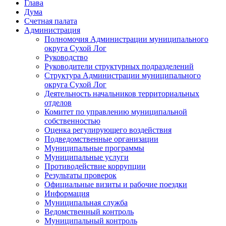
Глава
Дума
Счетная палата
Администрация
Полномочия Администрации муниципального
округа Сухой Лог
Руководство
Руководители структурных подразделений
Структура Администрации муниципального
округа Сухой Лог
Деятельность начальников территориальных
отделов
Комитет по управлению муниципальной
собственностью
Оценка регулирующего воздействия
Подведомственные организации
Муниципальные программы
Муниципальные услуги
Противодействие коррупции
Результаты проверок
Официальные визиты и рабочие поездки
Информация
Муниципальная служба
Ведомственный контроль
Муниципальный контроль