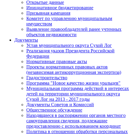
Открытые данные
Инициативное бюджетирование
Призывная кампания
Комитет по управлению муниципальным
имуществом
Выявление правообладателей ранее учтенных
объектов недвижимости
Документы
Устав муниципального округа Сухой Лог
Реализация указов Президента Российской
Федерации
Нормативные правовые акты
Проекты нормативных правовых актов
(независимая антикоррупционная экспертиза)
Градостроительство
Программа "Новое качество жизни уральцев"
Муниципальная программа действий в интересах
детей на территории муниципального округа
Сухой Лог на 2013 - 2017 годы
Документы Советов и Комиссий
Общественное обсуждение
Находящиеся в распоряжении органов местного
самоуправления сведения, подлежащие
предоставлению с использованием координат
Политика в отношении обработки персональных