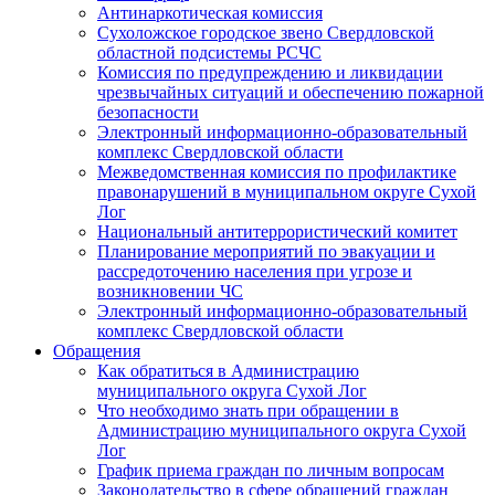
Антинаркотическая комиссия
Сухоложское городское звено Свердловской
областной подсистемы РСЧС
Комиссия по предупреждению и ликвидации
чрезвычайных ситуаций и обеспечению пожарной
безопасности
Электронный информационно-образовательный
комплекс Cвердловской области
Межведомственная комиссия по профилактике
правонарушений в муниципальном округе Сухой
Лог
Национальный антитеррористический комитет
Планирование мероприятий по эвакуации и
рассредоточению населения при угрозе и
возникновении ЧС
Электронный информационно-образовательный
комплекс Свердловской области
Обращения
Как обратиться в Администрацию
муниципального округа Сухой Лог
Что необходимо знать при обращении в
Администрацию муниципального округа Сухой
Лог
График приема граждан по личным вопросам
Законодательство в сфере обращений граждан