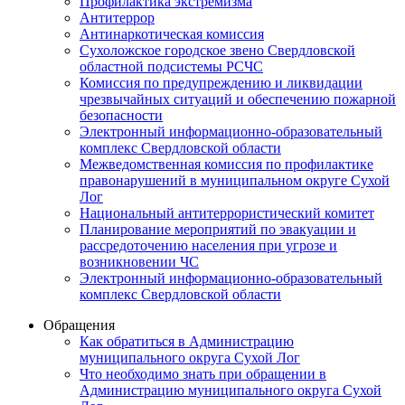
Профилактика экстремизма
Антитеррор
Антинаркотическая комиссия
Сухоложское городское звено Свердловской
областной подсистемы РСЧС
Комиссия по предупреждению и ликвидации
чрезвычайных ситуаций и обеспечению пожарной
безопасности
Электронный информационно-образовательный
комплекс Cвердловской области
Межведомственная комиссия по профилактике
правонарушений в муниципальном округе Сухой
Лог
Национальный антитеррористический комитет
Планирование мероприятий по эвакуации и
рассредоточению населения при угрозе и
возникновении ЧС
Электронный информационно-образовательный
комплекс Свердловской области
Обращения
Как обратиться в Администрацию
муниципального округа Сухой Лог
Что необходимо знать при обращении в
Администрацию муниципального округа Сухой