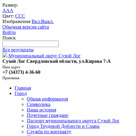
Размер:
A
A
A
Цвет:
C
C
C
Изображения
Вкл.
Выкл.
Обычная версия сайта
Войти
Поиск
Все результаты
Муниципальный округ Сухой Лог
Сухой Лог Свердловской области, ул.Кирова 7-А
Наш адрес
+7 (34373) 4-36-60
Приемная
Главная
Город
Общая информация
Символика
Наша история
Почетные граждане
Паспорт муниципального округа Сухой Лог
Город Трудовой Доблести и Славы
Служба по контракту