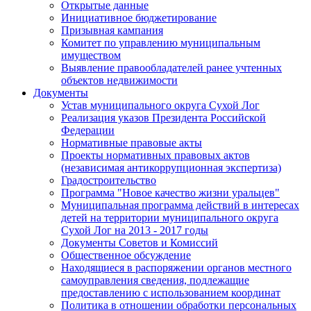
Открытые данные
Инициативное бюджетирование
Призывная кампания
Комитет по управлению муниципальным
имуществом
Выявление правообладателей ранее учтенных
объектов недвижимости
Документы
Устав муниципального округа Сухой Лог
Реализация указов Президента Российской
Федерации
Нормативные правовые акты
Проекты нормативных правовых актов
(независимая антикоррупционная экспертиза)
Градостроительство
Программа "Новое качество жизни уральцев"
Муниципальная программа действий в интересах
детей на территории муниципального округа
Сухой Лог на 2013 - 2017 годы
Документы Советов и Комиссий
Общественное обсуждение
Находящиеся в распоряжении органов местного
самоуправления сведения, подлежащие
предоставлению с использованием координат
Политика в отношении обработки персональных