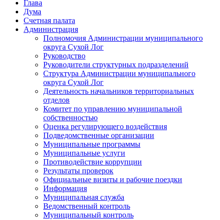
Глава
Дума
Счетная палата
Администрация
Полномочия Администрации муниципального
округа Сухой Лог
Руководство
Руководители структурных подразделений
Структура Администрации муниципального
округа Сухой Лог
Деятельность начальников территориальных
отделов
Комитет по управлению муниципальной
собственностью
Оценка регулирующего воздействия
Подведомственные организации
Муниципальные программы
Муниципальные услуги
Противодействие коррупции
Результаты проверок
Официальные визиты и рабочие поездки
Информация
Муниципальная служба
Ведомственный контроль
Муниципальный контроль