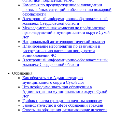
областной подсистемы РСЧС
Комиссия по предупреждению и ликвидации
чрезвычайных ситуаций и обеспечению пожарной
безопасности
Электронный информационно-образовательный
комплекс Cвердловской области
Межведомственная комиссия по профилактике
правонарушений в муниципальном округе Сухой
Лог
Национальный антитеррористический комитет
Планирование мероприятий по эвакуации и
рассредоточению населения при угрозе и
возникновении ЧС
Электронный информационно-образовательный
комплекс Свердловской области
Обращения
Как обратиться в Администрацию
муниципального округа Сухой Лог
Что необходимо знать при обращении в
Администрацию муниципального округа Сухой
Лог
График приема граждан по личным вопросам
Законодательство в сфере обращений граждан
Ответы на обращения, затрагивающие интересы