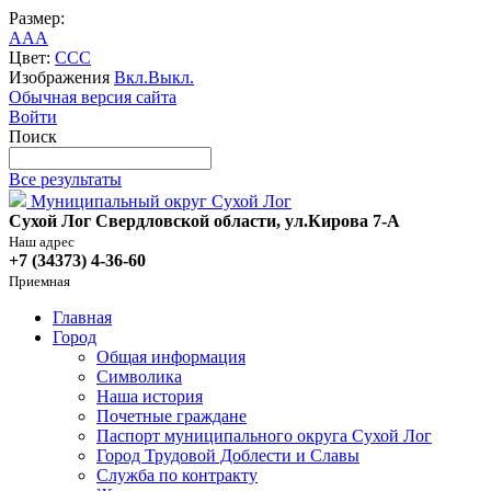
Размер:
A
A
A
Цвет:
C
C
C
Изображения
Вкл.
Выкл.
Обычная версия сайта
Войти
Поиск
Все результаты
Муниципальный округ Сухой Лог
Сухой Лог Свердловской области, ул.Кирова 7-А
Наш адрес
+7 (34373) 4-36-60
Приемная
Главная
Город
Общая информация
Символика
Наша история
Почетные граждане
Паспорт муниципального округа Сухой Лог
Город Трудовой Доблести и Славы
Служба по контракту