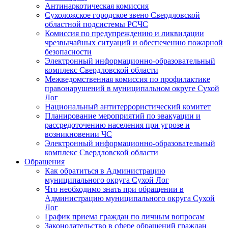
Антинаркотическая комиссия
Сухоложское городское звено Свердловской
областной подсистемы РСЧС
Комиссия по предупреждению и ликвидации
чрезвычайных ситуаций и обеспечению пожарной
безопасности
Электронный информационно-образовательный
комплекс Cвердловской области
Межведомственная комиссия по профилактике
правонарушений в муниципальном округе Сухой
Лог
Национальный антитеррористический комитет
Планирование мероприятий по эвакуации и
рассредоточению населения при угрозе и
возникновении ЧС
Электронный информационно-образовательный
комплекс Свердловской области
Обращения
Как обратиться в Администрацию
муниципального округа Сухой Лог
Что необходимо знать при обращении в
Администрацию муниципального округа Сухой
Лог
График приема граждан по личным вопросам
Законодательство в сфере обращений граждан