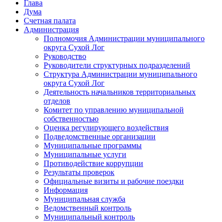
Глава
Дума
Счетная палата
Администрация
Полномочия Администрации муниципального
округа Сухой Лог
Руководство
Руководители структурных подразделений
Структура Администрации муниципального
округа Сухой Лог
Деятельность начальников территориальных
отделов
Комитет по управлению муниципальной
собственностью
Оценка регулирующего воздействия
Подведомственные организации
Муниципальные программы
Муниципальные услуги
Противодействие коррупции
Результаты проверок
Официальные визиты и рабочие поездки
Информация
Муниципальная служба
Ведомственный контроль
Муниципальный контроль