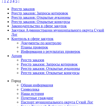
‹
1
2
3
4
5
›
Реестр заказов
Реестр заказов: Запросы котировок
Реестр заказов: Открытые аукционы
Реестр заказов: Открытые конкурсы
Законодательство в сфере закупок
Закупки Администрации муниципального округа Сухой
Лог
Контроль в сфере закупок
Документы по контролю
Планы проверок
Информация о результатах проверок
Архив
Реестр заказов
Реестр заказов: Запросы котировок
Реестр заказов: Открытые аукционы
Реестр заказов: Открытые конкурсы
Город
Общая информация
Символика
Наша история
Почетные граждане
Паспорт муниципального округа Сухой Лог