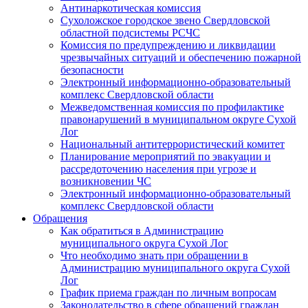
Антинаркотическая комиссия
Сухоложское городское звено Свердловской
областной подсистемы РСЧС
Комиссия по предупреждению и ликвидации
чрезвычайных ситуаций и обеспечению пожарной
безопасности
Электронный информационно-образовательный
комплекс Cвердловской области
Межведомственная комиссия по профилактике
правонарушений в муниципальном округе Сухой
Лог
Национальный антитеррористический комитет
Планирование мероприятий по эвакуации и
рассредоточению населения при угрозе и
возникновении ЧС
Электронный информационно-образовательный
комплекс Свердловской области
Обращения
Как обратиться в Администрацию
муниципального округа Сухой Лог
Что необходимо знать при обращении в
Администрацию муниципального округа Сухой
Лог
График приема граждан по личным вопросам
Законодательство в сфере обращений граждан