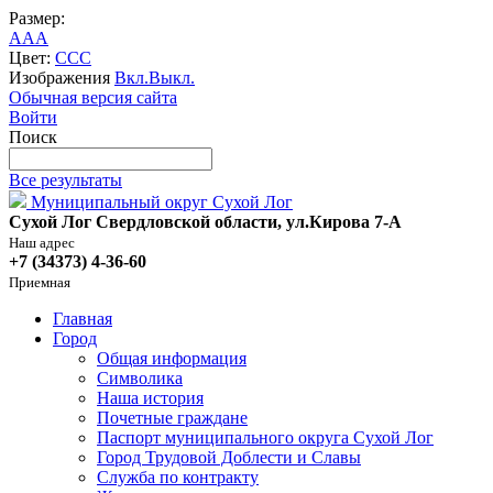
Размер:
A
A
A
Цвет:
C
C
C
Изображения
Вкл.
Выкл.
Обычная версия сайта
Войти
Поиск
Все результаты
Муниципальный округ Сухой Лог
Сухой Лог Свердловской области, ул.Кирова 7-А
Наш адрес
+7 (34373) 4-36-60
Приемная
Главная
Город
Общая информация
Символика
Наша история
Почетные граждане
Паспорт муниципального округа Сухой Лог
Город Трудовой Доблести и Славы
Служба по контракту