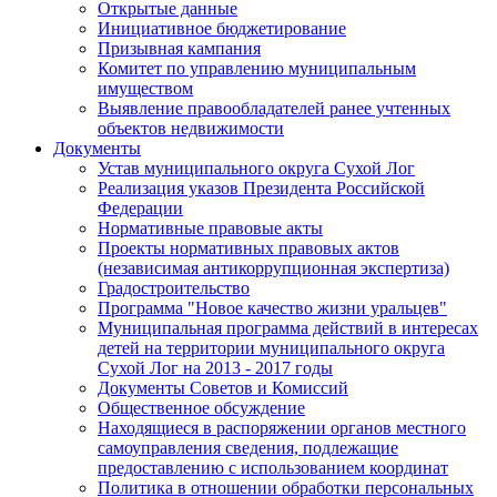
Открытые данные
Инициативное бюджетирование
Призывная кампания
Комитет по управлению муниципальным
имуществом
Выявление правообладателей ранее учтенных
объектов недвижимости
Документы
Устав муниципального округа Сухой Лог
Реализация указов Президента Российской
Федерации
Нормативные правовые акты
Проекты нормативных правовых актов
(независимая антикоррупционная экспертиза)
Градостроительство
Программа "Новое качество жизни уральцев"
Муниципальная программа действий в интересах
детей на территории муниципального округа
Сухой Лог на 2013 - 2017 годы
Документы Советов и Комиссий
Общественное обсуждение
Находящиеся в распоряжении органов местного
самоуправления сведения, подлежащие
предоставлению с использованием координат
Политика в отношении обработки персональных