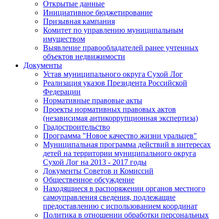
Открытые данные
Инициативное бюджетирование
Призывная кампания
Комитет по управлению муниципальным
имуществом
Выявление правообладателей ранее учтенных
объектов недвижимости
Документы
Устав муниципального округа Сухой Лог
Реализация указов Президента Российской
Федерации
Нормативные правовые акты
Проекты нормативных правовых актов
(независимая антикоррупционная экспертиза)
Градостроительство
Программа "Новое качество жизни уральцев"
Муниципальная программа действий в интересах
детей на территории муниципального округа
Сухой Лог на 2013 - 2017 годы
Документы Советов и Комиссий
Общественное обсуждение
Находящиеся в распоряжении органов местного
самоуправления сведения, подлежащие
предоставлению с использованием координат
Политика в отношении обработки персональных