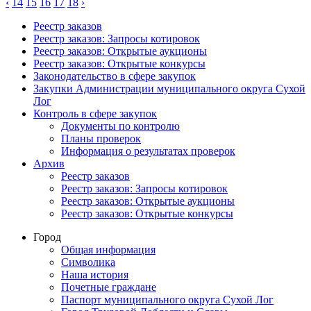
‹
14
15
16
17
18
›
Реестр заказов
Реестр заказов: Запросы котировок
Реестр заказов: Открытые аукционы
Реестр заказов: Открытые конкурсы
Законодательство в сфере закупок
Закупки Администрации муниципального округа Сухой
Лог
Контроль в сфере закупок
Документы по контролю
Планы проверок
Информация о результатах проверок
Архив
Реестр заказов
Реестр заказов: Запросы котировок
Реестр заказов: Открытые аукционы
Реестр заказов: Открытые конкурсы
Город
Общая информация
Символика
Наша история
Почетные граждане
Паспорт муниципального округа Сухой Лог