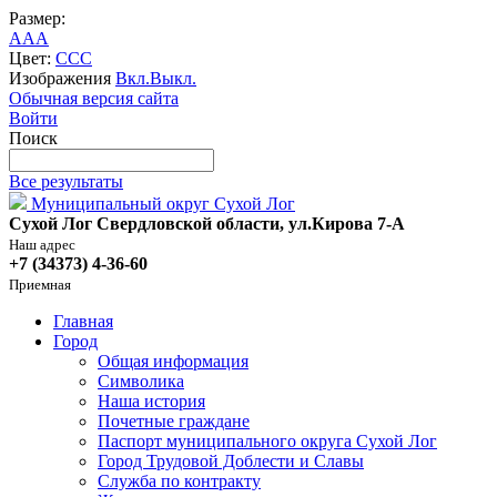
Размер:
A
A
A
Цвет:
C
C
C
Изображения
Вкл.
Выкл.
Обычная версия сайта
Войти
Поиск
Все результаты
Муниципальный округ Сухой Лог
Сухой Лог Свердловской области, ул.Кирова 7-А
Наш адрес
+7 (34373) 4-36-60
Приемная
Главная
Город
Общая информация
Символика
Наша история
Почетные граждане
Паспорт муниципального округа Сухой Лог
Город Трудовой Доблести и Славы
Служба по контракту