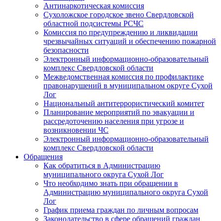
Антинаркотическая комиссия
Сухоложское городское звено Свердловской
областной подсистемы РСЧС
Комиссия по предупреждению и ликвидации
чрезвычайных ситуаций и обеспечению пожарной
безопасности
Электронный информационно-образовательный
комплекс Cвердловской области
Межведомственная комиссия по профилактике
правонарушений в муниципальном округе Сухой
Лог
Национальный антитеррористический комитет
Планирование мероприятий по эвакуации и
рассредоточению населения при угрозе и
возникновении ЧС
Электронный информационно-образовательный
комплекс Свердловской области
Обращения
Как обратиться в Администрацию
муниципального округа Сухой Лог
Что необходимо знать при обращении в
Администрацию муниципального округа Сухой
Лог
График приема граждан по личным вопросам
Законодательство в сфере обращений граждан