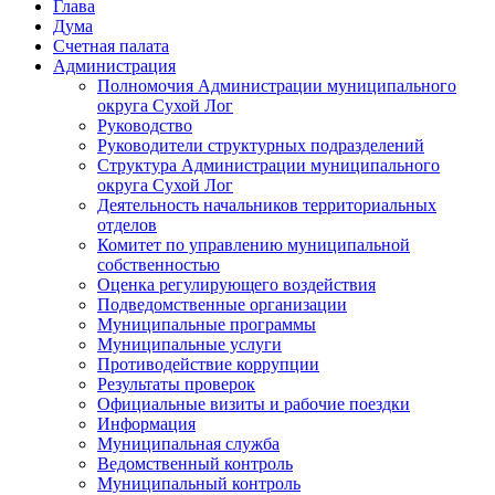
Глава
Дума
Счетная палата
Администрация
Полномочия Администрации муниципального
округа Сухой Лог
Руководство
Руководители структурных подразделений
Структура Администрации муниципального
округа Сухой Лог
Деятельность начальников территориальных
отделов
Комитет по управлению муниципальной
собственностью
Оценка регулирующего воздействия
Подведомственные организации
Муниципальные программы
Муниципальные услуги
Противодействие коррупции
Результаты проверок
Официальные визиты и рабочие поездки
Информация
Муниципальная служба
Ведомственный контроль
Муниципальный контроль