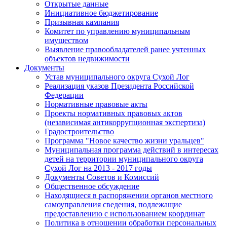
Открытые данные
Инициативное бюджетирование
Призывная кампания
Комитет по управлению муниципальным
имуществом
Выявление правообладателей ранее учтенных
объектов недвижимости
Документы
Устав муниципального округа Сухой Лог
Реализация указов Президента Российской
Федерации
Нормативные правовые акты
Проекты нормативных правовых актов
(независимая антикоррупционная экспертиза)
Градостроительство
Программа "Новое качество жизни уральцев"
Муниципальная программа действий в интересах
детей на территории муниципального округа
Сухой Лог на 2013 - 2017 годы
Документы Советов и Комиссий
Общественное обсуждение
Находящиеся в распоряжении органов местного
самоуправления сведения, подлежащие
предоставлению с использованием координат
Политика в отношении обработки персональных