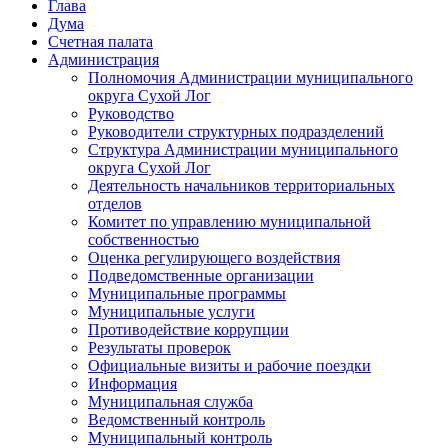
Глава
Дума
Счетная палата
Администрация
Полномочия Администрации муниципального
округа Сухой Лог
Руководство
Руководители структурных подразделений
Структура Администрации муниципального
округа Сухой Лог
Деятельность начальников территориальных
отделов
Комитет по управлению муниципальной
собственностью
Оценка регулирующего воздействия
Подведомственные организации
Муниципальные программы
Муниципальные услуги
Противодействие коррупции
Результаты проверок
Официальные визиты и рабочие поездки
Информация
Муниципальная служба
Ведомственный контроль
Муниципальный контроль