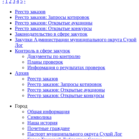
‹
1
2
3
4
5
›
Реестр заказов
Реестр заказов: Запросы котировок
Реестр заказов: Открытые аукционы
Реестр заказов: Открытые конкурсы
Законодательство в сфере закупок
Закупки Администрации муниципального округа Сухой
Лог
Контроль в сфере закупок
Документы по контролю
Планы проверок
Информация о результатах проверок
Архив
Реестр заказов
Реестр заказов: Запросы котировок
Реестр заказов: Открытые аукционы
Реестр заказов: Открытые конкурсы
Город
Общая информация
Символика
Наша история
Почетные граждане
Паспорт муниципального округа Сухой Лог