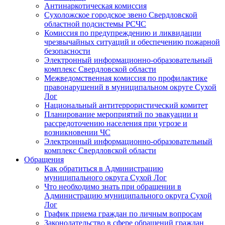
Антинаркотическая комиссия
Сухоложское городское звено Свердловской
областной подсистемы РСЧС
Комиссия по предупреждению и ликвидации
чрезвычайных ситуаций и обеспечению пожарной
безопасности
Электронный информационно-образовательный
комплекс Cвердловской области
Межведомственная комиссия по профилактике
правонарушений в муниципальном округе Сухой
Лог
Национальный антитеррористический комитет
Планирование мероприятий по эвакуации и
рассредоточению населения при угрозе и
возникновении ЧС
Электронный информационно-образовательный
комплекс Свердловской области
Обращения
Как обратиться в Администрацию
муниципального округа Сухой Лог
Что необходимо знать при обращении в
Администрацию муниципального округа Сухой
Лог
График приема граждан по личным вопросам
Законодательство в сфере обращений граждан