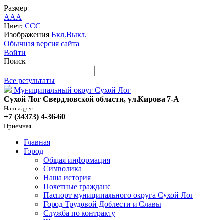
Размер:
A
A
A
Цвет:
C
C
C
Изображения
Вкл.
Выкл.
Обычная версия сайта
Войти
Поиск
Все результаты
Муниципальный округ Сухой Лог
Сухой Лог Свердловской области, ул.Кирова 7-А
Наш адрес
+7 (34373) 4-36-60
Приемная
Главная
Город
Общая информация
Символика
Наша история
Почетные граждане
Паспорт муниципального округа Сухой Лог
Город Трудовой Доблести и Славы
Служба по контракту