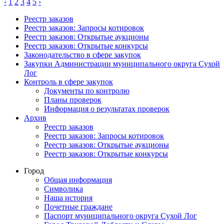
‹
1
2
3
4
5
›
Реестр заказов
Реестр заказов: Запросы котировок
Реестр заказов: Открытые аукционы
Реестр заказов: Открытые конкурсы
Законодательство в сфере закупок
Закупки Администрации муниципального округа Сухой
Лог
Контроль в сфере закупок
Документы по контролю
Планы проверок
Информация о результатах проверок
Архив
Реестр заказов
Реестр заказов: Запросы котировок
Реестр заказов: Открытые аукционы
Реестр заказов: Открытые конкурсы
Город
Общая информация
Символика
Наша история
Почетные граждане
Паспорт муниципального округа Сухой Лог