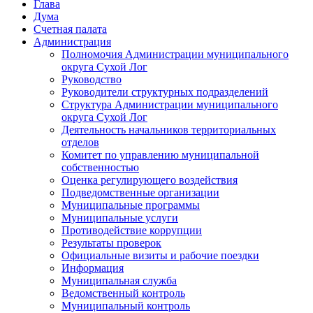
Глава
Дума
Счетная палата
Администрация
Полномочия Администрации муниципального
округа Сухой Лог
Руководство
Руководители структурных подразделений
Структура Администрации муниципального
округа Сухой Лог
Деятельность начальников территориальных
отделов
Комитет по управлению муниципальной
собственностью
Оценка регулирующего воздействия
Подведомственные организации
Муниципальные программы
Муниципальные услуги
Противодействие коррупции
Результаты проверок
Официальные визиты и рабочие поездки
Информация
Муниципальная служба
Ведомственный контроль
Муниципальный контроль