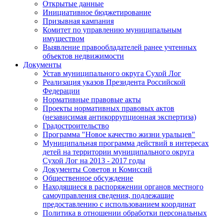
Открытые данные
Инициативное бюджетирование
Призывная кампания
Комитет по управлению муниципальным
имуществом
Выявление правообладателей ранее учтенных
объектов недвижимости
Документы
Устав муниципального округа Сухой Лог
Реализация указов Президента Российской
Федерации
Нормативные правовые акты
Проекты нормативных правовых актов
(независимая антикоррупционная экспертиза)
Градостроительство
Программа "Новое качество жизни уральцев"
Муниципальная программа действий в интересах
детей на территории муниципального округа
Сухой Лог на 2013 - 2017 годы
Документы Советов и Комиссий
Общественное обсуждение
Находящиеся в распоряжении органов местного
самоуправления сведения, подлежащие
предоставлению с использованием координат
Политика в отношении обработки персональных