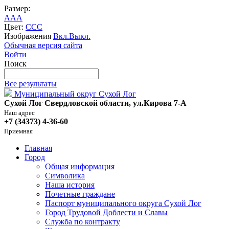
Размер:
A
A
A
Цвет:
C
C
C
Изображения
Вкл.
Выкл.
Обычная версия сайта
Войти
Поиск
Все результаты
Муниципальный округ Сухой Лог
Сухой Лог Свердловской области, ул.Кирова 7-А
Наш адрес
+7 (34373) 4-36-60
Приемная
Главная
Город
Общая информация
Символика
Наша история
Почетные граждане
Паспорт муниципального округа Сухой Лог
Город Трудовой Доблести и Славы
Служба по контракту