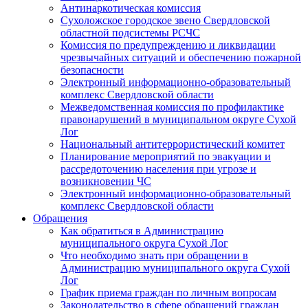
Антинаркотическая комиссия
Сухоложское городское звено Свердловской
областной подсистемы РСЧС
Комиссия по предупреждению и ликвидации
чрезвычайных ситуаций и обеспечению пожарной
безопасности
Электронный информационно-образовательный
комплекс Cвердловской области
Межведомственная комиссия по профилактике
правонарушений в муниципальном округе Сухой
Лог
Национальный антитеррористический комитет
Планирование мероприятий по эвакуации и
рассредоточению населения при угрозе и
возникновении ЧС
Электронный информационно-образовательный
комплекс Свердловской области
Обращения
Как обратиться в Администрацию
муниципального округа Сухой Лог
Что необходимо знать при обращении в
Администрацию муниципального округа Сухой
Лог
График приема граждан по личным вопросам
Законодательство в сфере обращений граждан