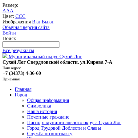
Размер:
A
A
A
Цвет:
C
C
C
Изображения
Вкл.
Выкл.
Обычная версия сайта
Войти
Поиск
Все результаты
Муниципальный округ Сухой Лог
Сухой Лог Свердловской области, ул.Кирова 7-А
Наш адрес
+7 (34373) 4-36-60
Приемная
Главная
Город
Общая информация
Символика
Наша история
Почетные граждане
Паспорт муниципального округа Сухой Лог
Город Трудовой Доблести и Славы
Служба по контракту