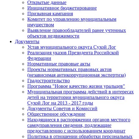
Открытые данные
Инициативное бюджетирование
Призывная кампания
Комитет по управлению муниципальным
имуществом
Выявление правообладателей ранее учтенных
объектов недвижимости
Документы
Устав муниципального округа Сухой Лог
Реализация указов Президента Российской
Федерации
Нормативные правовые акты
Проекты нормативных правовых актов
(независимая антикоррупционная экспертиза)
Градостроительство
Программа "Новое качество жизни уральцев"
Муниципальная программа действий в интересах
детей на территории муниципального округа
Сухой Лог на 2013 - 2017 годы
Документы Советов и Комиссий
Общественное обсуждение
Находящиеся в распоряжении органов местного
самоуправления сведения, подлежащие
предоставлению с использованием координат
Политика в отношении обработки персональных