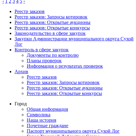
‹
1
2
3
4
5
›
Реестр заказов
Реестр заказов: Запросы котировок
Реестр заказов: Открытые аукционы
Реестр заказов: Открытые конкурсы
Законодательство в сфере закупок
Закупки Администрации муниципального округа Сухой
Лог
Контроль в сфере закупок
Документы по контролю
Планы проверок
Информация о результатах проверок
Архив
Реестр заказов
Реестр заказов: Запросы котировок
Реестр заказов: Открытые аукционы
Реестр заказов: Открытые конкурсы
Город
Общая информация
Символика
Наша история
Почетные граждане
Паспорт муниципального округа Сухой Лог