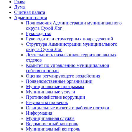
Глава
Дума
Счетная палата
Администрация
Полномочия Администрации муниципального
округа Сухой Лог
Руководство
Руководители структурных подразделений
Структура Администрации муниципального
округа Сухой Лог
Деятельность начальников территориальных
отделов
Комитет по управлению муниципальной
собственностью
Оценка регулирующего воздействия
Подведомственные организации
Муниципальные программы
Муниципальные услуги
Противодействие коррупции
Результаты проверок
Официальные визиты и рабочие поездки
Информация
Муниципальная служба
Ведомственный контроль
Муниципальный контроль