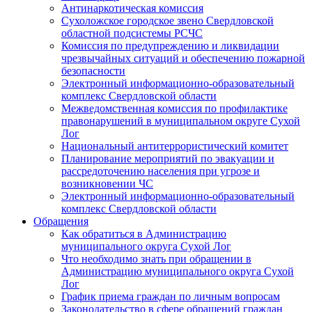
Антинаркотическая комиссия
Сухоложское городское звено Свердловской
областной подсистемы РСЧС
Комиссия по предупреждению и ликвидации
чрезвычайных ситуаций и обеспечению пожарной
безопасности
Электронный информационно-образовательный
комплекс Cвердловской области
Межведомственная комиссия по профилактике
правонарушений в муниципальном округе Сухой
Лог
Национальный антитеррористический комитет
Планирование мероприятий по эвакуации и
рассредоточению населения при угрозе и
возникновении ЧС
Электронный информационно-образовательный
комплекс Свердловской области
Обращения
Как обратиться в Администрацию
муниципального округа Сухой Лог
Что необходимо знать при обращении в
Администрацию муниципального округа Сухой
Лог
График приема граждан по личным вопросам
Законодательство в сфере обращений граждан