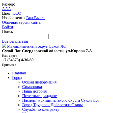
Размер:
A
A
A
Цвет:
C
C
C
Изображения
Вкл.
Выкл.
Обычная версия сайта
Войти
Поиск
Все результаты
Муниципальный округ Сухой Лог
Сухой Лог Свердловской области, ул.Кирова 7-А
Наш адрес
+7 (34373) 4-36-60
Приемная
Главная
Город
Общая информация
Символика
Наша история
Почетные граждане
Паспорт муниципального округа Сухой Лог
Город Трудовой Доблести и Славы
Служба по контракту