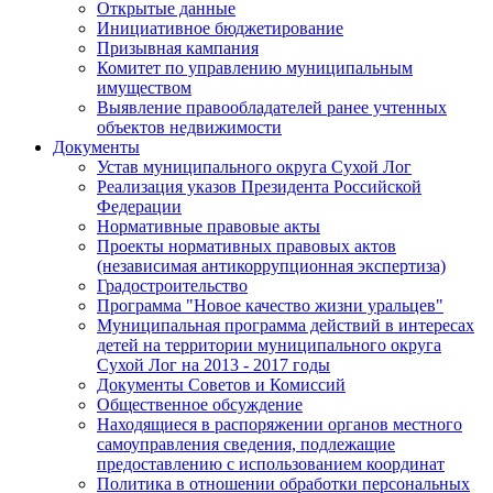
Открытые данные
Инициативное бюджетирование
Призывная кампания
Комитет по управлению муниципальным
имуществом
Выявление правообладателей ранее учтенных
объектов недвижимости
Документы
Устав муниципального округа Сухой Лог
Реализация указов Президента Российской
Федерации
Нормативные правовые акты
Проекты нормативных правовых актов
(независимая антикоррупционная экспертиза)
Градостроительство
Программа "Новое качество жизни уральцев"
Муниципальная программа действий в интересах
детей на территории муниципального округа
Сухой Лог на 2013 - 2017 годы
Документы Советов и Комиссий
Общественное обсуждение
Находящиеся в распоряжении органов местного
самоуправления сведения, подлежащие
предоставлению с использованием координат
Политика в отношении обработки персональных