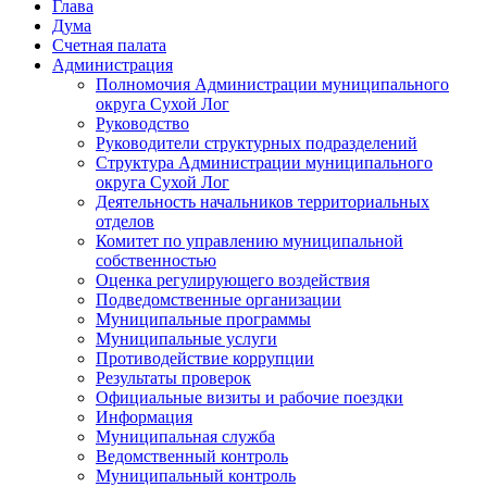
Глава
Дума
Счетная палата
Администрация
Полномочия Администрации муниципального
округа Сухой Лог
Руководство
Руководители структурных подразделений
Структура Администрации муниципального
округа Сухой Лог
Деятельность начальников территориальных
отделов
Комитет по управлению муниципальной
собственностью
Оценка регулирующего воздействия
Подведомственные организации
Муниципальные программы
Муниципальные услуги
Противодействие коррупции
Результаты проверок
Официальные визиты и рабочие поездки
Информация
Муниципальная служба
Ведомственный контроль
Муниципальный контроль