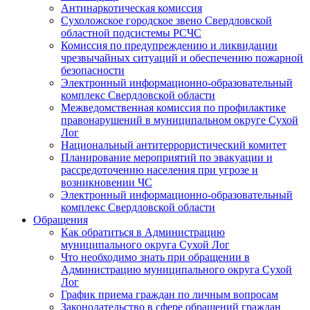
Антинаркотическая комиссия
Сухоложское городское звено Свердловской
областной подсистемы РСЧС
Комиссия по предупреждению и ликвидации
чрезвычайных ситуаций и обеспечению пожарной
безопасности
Электронный информационно-образовательный
комплекс Cвердловской области
Межведомственная комиссия по профилактике
правонарушений в муниципальном округе Сухой
Лог
Национальный антитеррористический комитет
Планирование мероприятий по эвакуации и
рассредоточению населения при угрозе и
возникновении ЧС
Электронный информационно-образовательный
комплекс Свердловской области
Обращения
Как обратиться в Администрацию
муниципального округа Сухой Лог
Что необходимо знать при обращении в
Администрацию муниципального округа Сухой
Лог
График приема граждан по личным вопросам
Законодательство в сфере обращений граждан