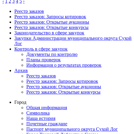
‹
1
2
3
4
5
›
Реестр заказов
Реестр заказов: Запросы котировок
Реестр заказов: Открытые аукционы
Реестр заказов: Открытые конкурсы
Законодательство в сфере закупок
Закупки Администрации муниципального округа Сухой
Лог
Контроль в сфере закупок
Документы по контролю
Планы проверок
Информация о результатах проверок
Архив
Реестр заказов
Реестр заказов: Запросы котировок
Реестр заказов: Открытые аукционы
Реестр заказов: Открытые конкурсы
Город
Общая информация
Символика
Наша история
Почетные граждане
Паспорт муниципального округа Сухой Лог