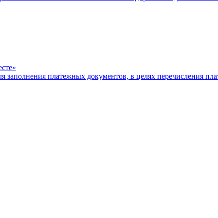
есте»
ля заполнения платежных документов, в целях перечисления п