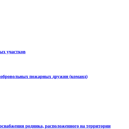
ных участков
 добровольных пожарных дружин (команд)
доснабжения родника, расположенного на территории