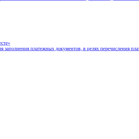
есте»
ля заполнения платежных документов, в целях перечисления п