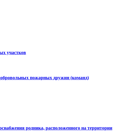
ных участков
 добровольных пожарных дружин (команд)
доснабжения родника, расположенного на территории