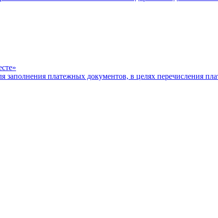
есте»
ля заполнения платежных документов, в целях перечисления п