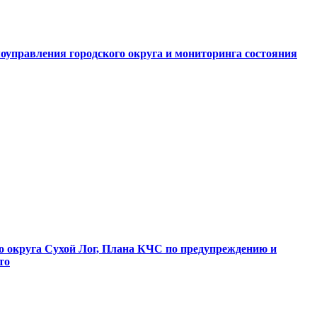
оуправления городского округа и мониторинга состояния
о округа Сухой Лог, Плана КЧС по предупреждению и
то