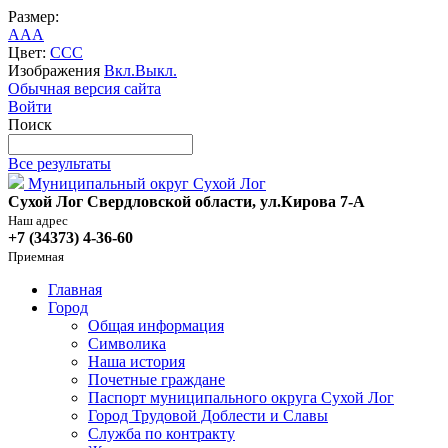
Размер:
A
A
A
Цвет:
C
C
C
Изображения
Вкл.
Выкл.
Обычная версия сайта
Войти
Поиск
Все результаты
Муниципальный округ Сухой Лог
Сухой Лог Свердловской области, ул.Кирова 7-А
Наш адрес
+7 (34373) 4-36-60
Приемная
Главная
Город
Общая информация
Символика
Наша история
Почетные граждане
Паспорт муниципального округа Сухой Лог
Город Трудовой Доблести и Славы
Служба по контракту