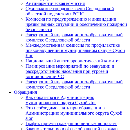
Антинаркотическая комиссия
Сухоложское городское звено Свердловской
областной подсистемы РСЧС
Комиссия по предупреждению и ликвидации
чрезвычайных ситуаций и обеспечению пожарной
безопасности
Электронный информационно-образовательный
комплекс Cвердловской области
Межведомственная комиссия по профилактике
правонарушений в муниципальном округе Сухой
Лог
Национальный антитеррористический комитет
Планирование мероприятий по эвакуации и
рассредоточению населения при угрозе и
возникновении ЧС
Электронный информационно-образовательный
комплекс Свердловской области
Обращения
Как обратиться в Администрацию
муниципального округа Сухой Лог
Что необходимо знать при обращении в
Администрацию муниципального округа Сухой
Лог
График приема граждан по личным вопросам
Законодательство в сфере обращений граждан