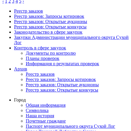
‹
1
2
3
4
5
›
Реестр заказов
Реестр заказов: Запросы котировок
Реестр заказов: Открытые аукционы
Реестр заказов: Открытые конкурсы
Законодательство в сфере закупок
Закупки Администрации муниципального округа Сухой
Лог
Контроль в сфере закупок
Документы по контролю
Планы проверок
Информация о результатах проверок
Архив
Реестр заказов
Реестр заказов: Запросы котировок
Реестр заказов: Открытые аукционы
Реестр заказов: Открытые конкурсы
Город
Общая информация
Символика
Наша история
Почетные граждане
Паспорт муниципального округа Сухой Лог