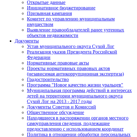
Открытые данные
Инициативное бюджетирование
Призывная кампания
Комитет по управлению муниципальным
имуществом
Выявление правообладателей ранее учтенных
объектов недвижимости
Документы
Устав муниципального округа Сухой Лог
Реализация указов Президента Российской
Федерации
Нормативные правовые акты
Проекты нормативных правовых актов
(независимая антикоррупционная экспертиза)
Градостроительство
Программа "Новое качество жизни уральцев"
Муниципальная программа действий в интересах
детей на территории муниципального округа
Сухой Лог на 2013 - 2017 годы
Документы Советов и Комиссий
Общественное обсуждение
Находящиеся в распоряжении органов местного
самоуправления сведения, подлежащие
предоставлению с использованием координат
Политика в отношении обработки персональных