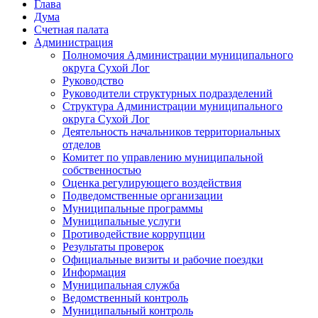
Глава
Дума
Счетная палата
Администрация
Полномочия Администрации муниципального
округа Сухой Лог
Руководство
Руководители структурных подразделений
Структура Администрации муниципального
округа Сухой Лог
Деятельность начальников территориальных
отделов
Комитет по управлению муниципальной
собственностью
Оценка регулирующего воздействия
Подведомственные организации
Муниципальные программы
Муниципальные услуги
Противодействие коррупции
Результаты проверок
Официальные визиты и рабочие поездки
Информация
Муниципальная служба
Ведомственный контроль
Муниципальный контроль