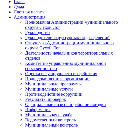
Глава
Дума
Счетная палата
Администрация
Полномочия Администрации муниципального
округа Сухой Лог
Руководство
Руководители структурных подразделений
Структура Администрации муниципального
округа Сухой Лог
Деятельность начальников территориальных
отделов
Комитет по управлению муниципальной
собственностью
Оценка регулирующего воздействия
Подведомственные организации
Муниципальные программы
Муниципальные услуги
Противодействие коррупции
Результаты проверок
Официальные визиты и рабочие поездки
Информация
Муниципальная служба
Ведомственный контроль
Муниципальный контроль