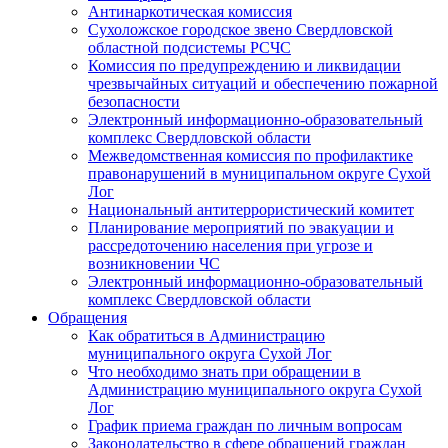
Антинаркотическая комиссия
Сухоложское городское звено Свердловской
областной подсистемы РСЧС
Комиссия по предупреждению и ликвидации
чрезвычайных ситуаций и обеспечению пожарной
безопасности
Электронный информационно-образовательный
комплекс Cвердловской области
Межведомственная комиссия по профилактике
правонарушений в муниципальном округе Сухой
Лог
Национальный антитеррористический комитет
Планирование мероприятий по эвакуации и
рассредоточению населения при угрозе и
возникновении ЧС
Электронный информационно-образовательный
комплекс Свердловской области
Обращения
Как обратиться в Администрацию
муниципального округа Сухой Лог
Что необходимо знать при обращении в
Администрацию муниципального округа Сухой
Лог
График приема граждан по личным вопросам
Законодательство в сфере обращений граждан