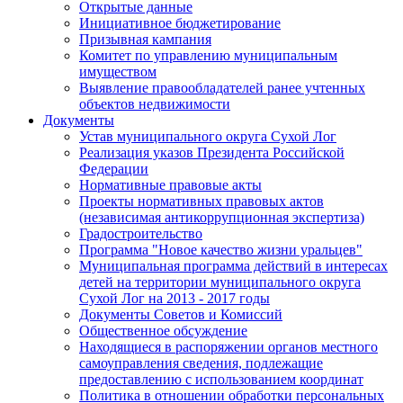
Открытые данные
Инициативное бюджетирование
Призывная кампания
Комитет по управлению муниципальным
имуществом
Выявление правообладателей ранее учтенных
объектов недвижимости
Документы
Устав муниципального округа Сухой Лог
Реализация указов Президента Российской
Федерации
Нормативные правовые акты
Проекты нормативных правовых актов
(независимая антикоррупционная экспертиза)
Градостроительство
Программа "Новое качество жизни уральцев"
Муниципальная программа действий в интересах
детей на территории муниципального округа
Сухой Лог на 2013 - 2017 годы
Документы Советов и Комиссий
Общественное обсуждение
Находящиеся в распоряжении органов местного
самоуправления сведения, подлежащие
предоставлению с использованием координат
Политика в отношении обработки персональных