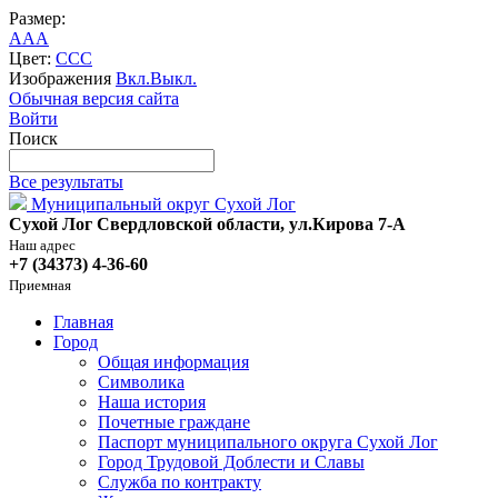
Размер:
A
A
A
Цвет:
C
C
C
Изображения
Вкл.
Выкл.
Обычная версия сайта
Войти
Поиск
Все результаты
Муниципальный округ Сухой Лог
Сухой Лог Свердловской области, ул.Кирова 7-А
Наш адрес
+7 (34373) 4-36-60
Приемная
Главная
Город
Общая информация
Символика
Наша история
Почетные граждане
Паспорт муниципального округа Сухой Лог
Город Трудовой Доблести и Славы
Служба по контракту