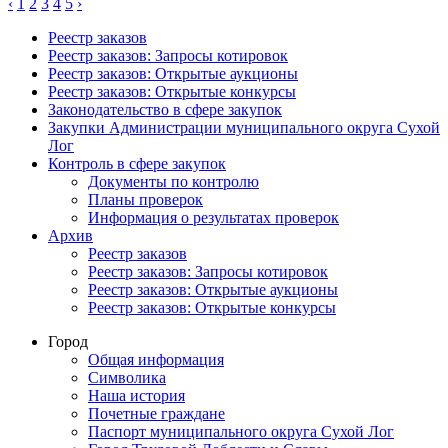
‹
1
2
3
4
5
›
Реестр заказов
Реестр заказов: Запросы котировок
Реестр заказов: Открытые аукционы
Реестр заказов: Открытые конкурсы
Законодательство в сфере закупок
Закупки Администрации муниципального округа Сухой
Лог
Контроль в сфере закупок
Документы по контролю
Планы проверок
Информация о результатах проверок
Архив
Реестр заказов
Реестр заказов: Запросы котировок
Реестр заказов: Открытые аукционы
Реестр заказов: Открытые конкурсы
Город
Общая информация
Символика
Наша история
Почетные граждане
Паспорт муниципального округа Сухой Лог