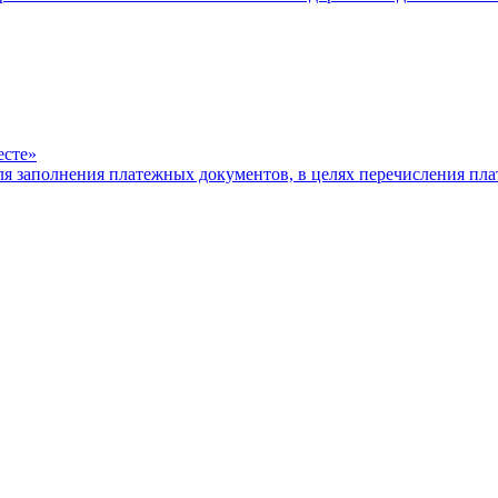
есте»
ля заполнения платежных документов, в целях перечисления п