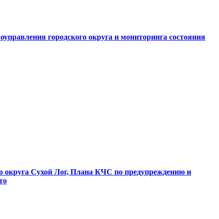
оуправления городского округа и мониторинга состояния
о округа Сухой Лог, Плана КЧС по предупреждению и
то