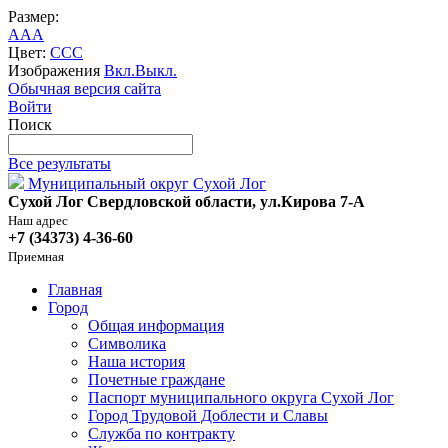
Размер:
A
A
A
Цвет:
C
C
C
Изображения
Вкл.
Выкл.
Обычная версия сайта
Войти
Поиск
Все результаты
Муниципальный округ Сухой Лог
Сухой Лог Свердловской области, ул.Кирова 7-А
Наш адрес
+7 (34373) 4-36-60
Приемная
Главная
Город
Общая информация
Символика
Наша история
Почетные граждане
Паспорт муниципального округа Сухой Лог
Город Трудовой Доблести и Славы
Служба по контракту