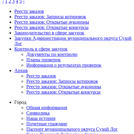
‹
1
2
3
4
5
›
Реестр заказов
Реестр заказов: Запросы котировок
Реестр заказов: Открытые аукционы
Реестр заказов: Открытые конкурсы
Законодательство в сфере закупок
Закупки Администрации муниципального округа Сухой
Лог
Контроль в сфере закупок
Документы по контролю
Планы проверок
Информация о результатах проверок
Архив
Реестр заказов
Реестр заказов: Запросы котировок
Реестр заказов: Открытые аукционы
Реестр заказов: Открытые конкурсы
Город
Общая информация
Символика
Наша история
Почетные граждане
Паспорт муниципального округа Сухой Лог