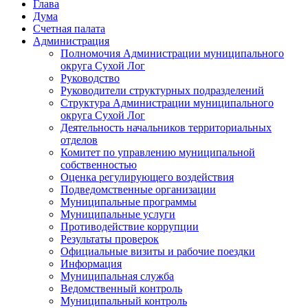
Глава
Дума
Счетная палата
Администрация
Полномочия Администрации муниципального
округа Сухой Лог
Руководство
Руководители структурных подразделений
Структура Администрации муниципального
округа Сухой Лог
Деятельность начальников территориальных
отделов
Комитет по управлению муниципальной
собственностью
Оценка регулирующего воздействия
Подведомственные организации
Муниципальные программы
Муниципальные услуги
Противодействие коррупции
Результаты проверок
Официальные визиты и рабочие поездки
Информация
Муниципальная служба
Ведомственный контроль
Муниципальный контроль