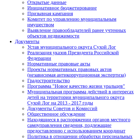
Открытые данные
Инициативное бюджетирование
Призывная кампания
Комитет по управлению муниципальным
имуществом
Выявление правообладателей ранее учтенных
объектов недвижимости
Документы
Устав муниципального округа Сухой Лог
Реализация указов Президента Российской
Федерации
Нормативные правовые акты
Проекты нормативных правовых актов
(независимая антикоррупционная экспертиза)
Градостроительство
Программа "Новое качество жизни уральцев"
Муниципальная программа действий в интересах
детей на территории муниципального округа
Сухой Лог на 2013 - 2017 годы
Документы Советов и Комиссий
Общественное обсуждение
Находящиеся в распоряжении органов местного
самоуправления сведения, подлежащие
предоставлению с использованием координат
Политика в отношении обработки персональных