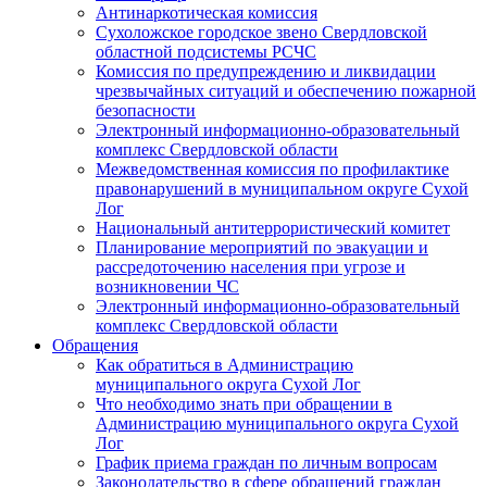
Антинаркотическая комиссия
Сухоложское городское звено Свердловской
областной подсистемы РСЧС
Комиссия по предупреждению и ликвидации
чрезвычайных ситуаций и обеспечению пожарной
безопасности
Электронный информационно-образовательный
комплекс Cвердловской области
Межведомственная комиссия по профилактике
правонарушений в муниципальном округе Сухой
Лог
Национальный антитеррористический комитет
Планирование мероприятий по эвакуации и
рассредоточению населения при угрозе и
возникновении ЧС
Электронный информационно-образовательный
комплекс Свердловской области
Обращения
Как обратиться в Администрацию
муниципального округа Сухой Лог
Что необходимо знать при обращении в
Администрацию муниципального округа Сухой
Лог
График приема граждан по личным вопросам
Законодательство в сфере обращений граждан