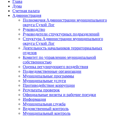
Глава
Дума
Счетная палата
Администрация
Полномочия Администрации муниципального
округа Сухой Лог
Руководство
Руководители структурных подразделений
Структура Администрации муниципального
округа Сухой Лог
Деятельность начальников территориальных
отделов
Комитет по управлению муниципальной
собственностью
Оценка регулирующего воздействия
Подведомственные организации
Муниципальные программы
Муниципальные услуги
Противодействие коррупции
Результаты проверок
Официальные визиты и рабочие поездки
Информация
Муниципальная служба
Ведомственный контроль
Муниципальный контроль