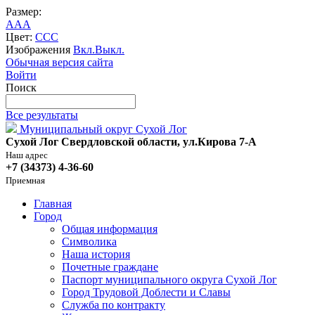
Размер:
A
A
A
Цвет:
C
C
C
Изображения
Вкл.
Выкл.
Обычная версия сайта
Войти
Поиск
Все результаты
Муниципальный округ Сухой Лог
Сухой Лог Свердловской области, ул.Кирова 7-А
Наш адрес
+7 (34373) 4-36-60
Приемная
Главная
Город
Общая информация
Символика
Наша история
Почетные граждане
Паспорт муниципального округа Сухой Лог
Город Трудовой Доблести и Славы
Служба по контракту