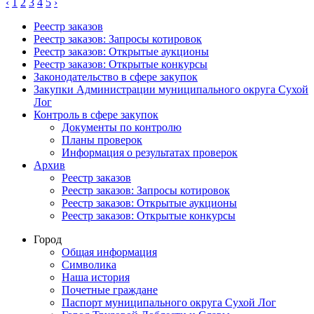
‹
1
2
3
4
5
›
Реестр заказов
Реестр заказов: Запросы котировок
Реестр заказов: Открытые аукционы
Реестр заказов: Открытые конкурсы
Законодательство в сфере закупок
Закупки Администрации муниципального округа Сухой
Лог
Контроль в сфере закупок
Документы по контролю
Планы проверок
Информация о результатах проверок
Архив
Реестр заказов
Реестр заказов: Запросы котировок
Реестр заказов: Открытые аукционы
Реестр заказов: Открытые конкурсы
Город
Общая информация
Символика
Наша история
Почетные граждане
Паспорт муниципального округа Сухой Лог