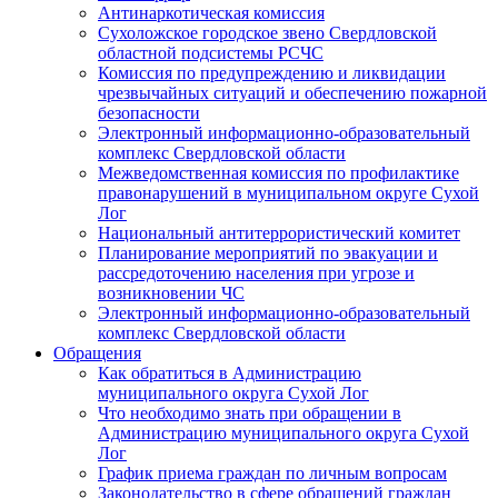
Антинаркотическая комиссия
Сухоложское городское звено Свердловской
областной подсистемы РСЧС
Комиссия по предупреждению и ликвидации
чрезвычайных ситуаций и обеспечению пожарной
безопасности
Электронный информационно-образовательный
комплекс Cвердловской области
Межведомственная комиссия по профилактике
правонарушений в муниципальном округе Сухой
Лог
Национальный антитеррористический комитет
Планирование мероприятий по эвакуации и
рассредоточению населения при угрозе и
возникновении ЧС
Электронный информационно-образовательный
комплекс Свердловской области
Обращения
Как обратиться в Администрацию
муниципального округа Сухой Лог
Что необходимо знать при обращении в
Администрацию муниципального округа Сухой
Лог
График приема граждан по личным вопросам
Законодательство в сфере обращений граждан