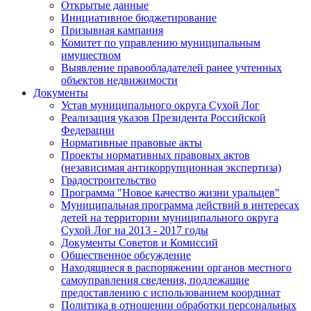
Открытые данные
Инициативное бюджетирование
Призывная кампания
Комитет по управлению муниципальным
имуществом
Выявление правообладателей ранее учтенных
объектов недвижимости
Документы
Устав муниципального округа Сухой Лог
Реализация указов Президента Российской
Федерации
Нормативные правовые акты
Проекты нормативных правовых актов
(независимая антикоррупционная экспертиза)
Градостроительство
Программа "Новое качество жизни уральцев"
Муниципальная программа действий в интересах
детей на территории муниципального округа
Сухой Лог на 2013 - 2017 годы
Документы Советов и Комиссий
Общественное обсуждение
Находящиеся в распоряжении органов местного
самоуправления сведения, подлежащие
предоставлению с использованием координат
Политика в отношении обработки персональных