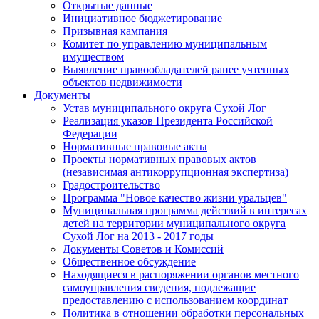
Открытые данные
Инициативное бюджетирование
Призывная кампания
Комитет по управлению муниципальным
имуществом
Выявление правообладателей ранее учтенных
объектов недвижимости
Документы
Устав муниципального округа Сухой Лог
Реализация указов Президента Российской
Федерации
Нормативные правовые акты
Проекты нормативных правовых актов
(независимая антикоррупционная экспертиза)
Градостроительство
Программа "Новое качество жизни уральцев"
Муниципальная программа действий в интересах
детей на территории муниципального округа
Сухой Лог на 2013 - 2017 годы
Документы Советов и Комиссий
Общественное обсуждение
Находящиеся в распоряжении органов местного
самоуправления сведения, подлежащие
предоставлению с использованием координат
Политика в отношении обработки персональных