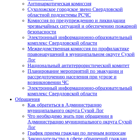
Антинаркотическая комиссия
Сухоложское городское звено Свердловской
областной подсистемы РСЧС
Комиссия по предупреждению и ликвидации
чрезвычайных ситуаций и обеспечению пожарной
безопасности
Электронный информационно-образовательный
комплекс Cвердловской области
Межведомственная комиссия по профилактике
правонарушений в муниципальном округе Сухой
Лог
Национальный антитеррористический комитет
Планирование мероприятий по эвакуации и
рассредоточению населения при угрозе и
возникновении ЧС
Электронный информационно-образовательный
комплекс Свердловской области
Обращения
Как обратиться в Администрацию
муниципального округа Сухой Лог
Что необходимо знать при обращении в
Администрацию муниципального округа Сухой
Лог
График приема граждан по личным вопросам
Законодательство в сфере обращений граждан