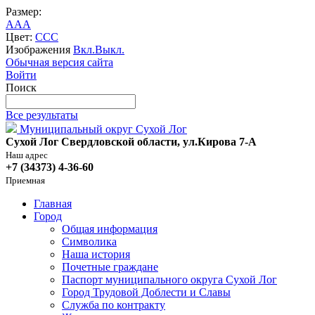
Размер:
A
A
A
Цвет:
C
C
C
Изображения
Вкл.
Выкл.
Обычная версия сайта
Войти
Поиск
Все результаты
Муниципальный округ Сухой Лог
Сухой Лог Свердловской области, ул.Кирова 7-А
Наш адрес
+7 (34373) 4-36-60
Приемная
Главная
Город
Общая информация
Символика
Наша история
Почетные граждане
Паспорт муниципального округа Сухой Лог
Город Трудовой Доблести и Славы
Служба по контракту