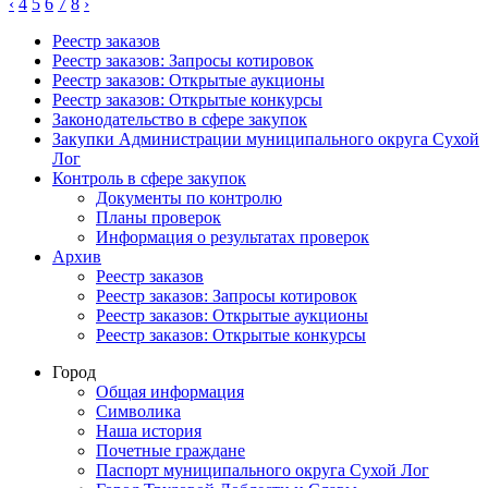
‹
4
5
6
7
8
›
Реестр заказов
Реестр заказов: Запросы котировок
Реестр заказов: Открытые аукционы
Реестр заказов: Открытые конкурсы
Законодательство в сфере закупок
Закупки Администрации муниципального округа Сухой
Лог
Контроль в сфере закупок
Документы по контролю
Планы проверок
Информация о результатах проверок
Архив
Реестр заказов
Реестр заказов: Запросы котировок
Реестр заказов: Открытые аукционы
Реестр заказов: Открытые конкурсы
Город
Общая информация
Символика
Наша история
Почетные граждане
Паспорт муниципального округа Сухой Лог