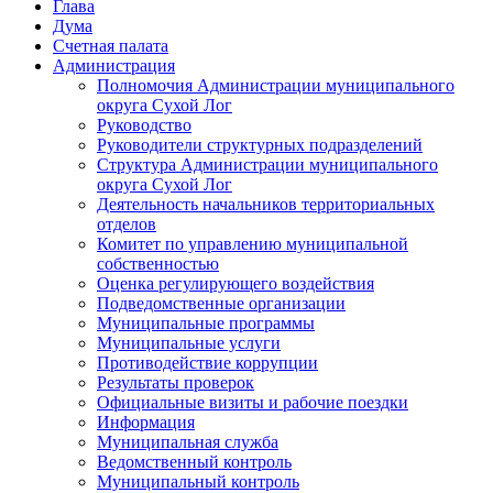
Глава
Дума
Счетная палата
Администрация
Полномочия Администрации муниципального
округа Сухой Лог
Руководство
Руководители структурных подразделений
Структура Администрации муниципального
округа Сухой Лог
Деятельность начальников территориальных
отделов
Комитет по управлению муниципальной
собственностью
Оценка регулирующего воздействия
Подведомственные организации
Муниципальные программы
Муниципальные услуги
Противодействие коррупции
Результаты проверок
Официальные визиты и рабочие поездки
Информация
Муниципальная служба
Ведомственный контроль
Муниципальный контроль