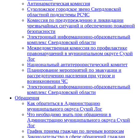
Антинаркотическая комиссия
Сухоложское городское звено Свердловской
областной подсистемы РСЧС
Комиссия по предупреждению и ликвидации
чрезвычайных ситуаций и обеспечению пожарной
безопасности
Электронный информационно-образовательный
комплекс Cвердловской области
Межведомственная комиссия по профилактике
правонарушений в муниципальном округе Сухой
Лог
Национальный антитеррористический комитет
Планирование мероприятий по эвакуации и
рассредоточению населения при угрозе и
возникновении ЧС
Электронный информационно-образовательный
комплекс Свердловской области
Обращения
Как обратиться в Администрацию
муниципального округа Сухой Лог
Что необходимо знать при обращении в
Администрацию муниципального округа Сухой
Лог
График приема граждан по личным вопросам
Законодательство в сфере обращений граждан