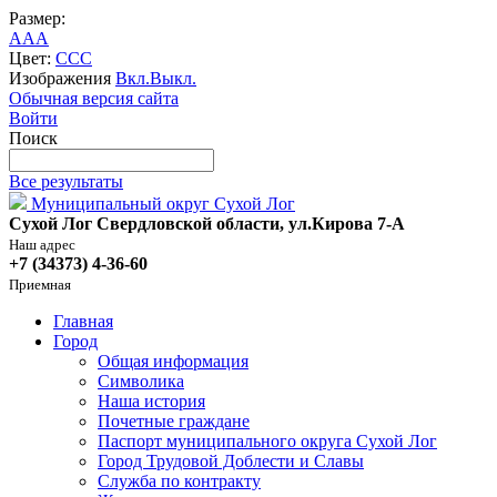
Размер:
A
A
A
Цвет:
C
C
C
Изображения
Вкл.
Выкл.
Обычная версия сайта
Войти
Поиск
Все результаты
Муниципальный округ Сухой Лог
Сухой Лог Свердловской области, ул.Кирова 7-А
Наш адрес
+7 (34373) 4-36-60
Приемная
Главная
Город
Общая информация
Символика
Наша история
Почетные граждане
Паспорт муниципального округа Сухой Лог
Город Трудовой Доблести и Славы
Служба по контракту