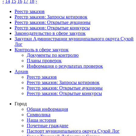
‹
14
15
16
17
18
›
Реестр заказов
Реестр заказов: Запросы котировок
Реестр заказов: Открытые аукционы
Реестр заказов: Открытые конкурсы
Законодательство в сфере закупок
Закупки Администрации муниципального округа Сухой
Лог
Контроль в сфере закупок
Документы по контролю
Планы проверок
Информация о результатах проверок
Архив
Реестр заказов
Реестр заказов: Запросы котировок
Реестр заказов: Открытые аукционы
Реестр заказов: Открытые конкурсы
Город
Общая информация
Символика
Наша история
Почетные граждане
Паспорт муниципального округа Сухой Лог