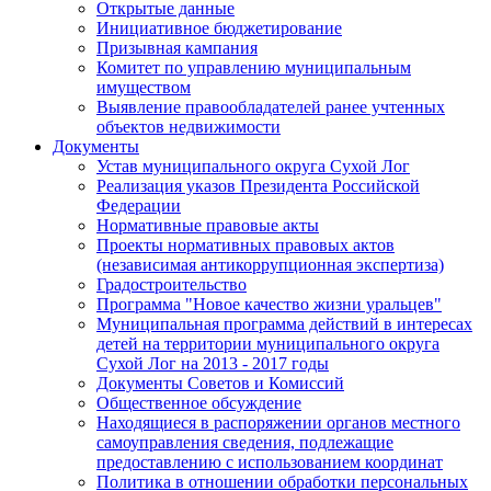
Открытые данные
Инициативное бюджетирование
Призывная кампания
Комитет по управлению муниципальным
имуществом
Выявление правообладателей ранее учтенных
объектов недвижимости
Документы
Устав муниципального округа Сухой Лог
Реализация указов Президента Российской
Федерации
Нормативные правовые акты
Проекты нормативных правовых актов
(независимая антикоррупционная экспертиза)
Градостроительство
Программа "Новое качество жизни уральцев"
Муниципальная программа действий в интересах
детей на территории муниципального округа
Сухой Лог на 2013 - 2017 годы
Документы Советов и Комиссий
Общественное обсуждение
Находящиеся в распоряжении органов местного
самоуправления сведения, подлежащие
предоставлению с использованием координат
Политика в отношении обработки персональных