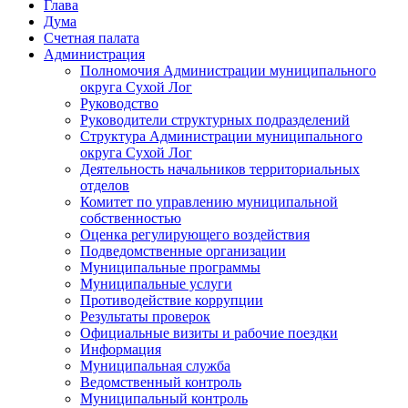
Глава
Дума
Счетная палата
Администрация
Полномочия Администрации муниципального
округа Сухой Лог
Руководство
Руководители структурных подразделений
Структура Администрации муниципального
округа Сухой Лог
Деятельность начальников территориальных
отделов
Комитет по управлению муниципальной
собственностью
Оценка регулирующего воздействия
Подведомственные организации
Муниципальные программы
Муниципальные услуги
Противодействие коррупции
Результаты проверок
Официальные визиты и рабочие поездки
Информация
Муниципальная служба
Ведомственный контроль
Муниципальный контроль