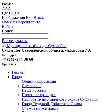
Размер:
A
A
A
Цвет:
C
C
C
Изображения
Вкл.
Выкл.
Обычная версия сайта
Войти
Поиск
Все результаты
Муниципальный округ Сухой Лог
Сухой Лог Свердловской области, ул.Кирова 7-А
Наш адрес
+7 (34373) 4-36-60
Приемная
Главная
Город
Общая информация
Символика
Наша история
Почетные граждане
Паспорт муниципального округа Сухой Лог
Город Трудовой Доблести и Славы
Служба по контракту