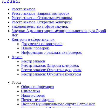
‹
1
2
3
4
5
›
Реестр заказов
Реестр заказов: Запросы котировок
Реестр заказов: Открытые аукционы
Реестр заказов: Открытые конкурсы
Законодательство в сфере закупок
Закупки Администрации муниципального округа Сухой
Лог
Контроль в сфере закупок
Документы по контролю
Планы проверок
Информация о результатах проверок
Архив
Реестр заказов
Реестр заказов: Запросы котировок
Реестр заказов: Открытые аукционы
Реестр заказов: Открытые конкурсы
Город
Общая информация
Символика
Наша история
Почетные граждане
Паспорт муниципального округа Сухой Лог