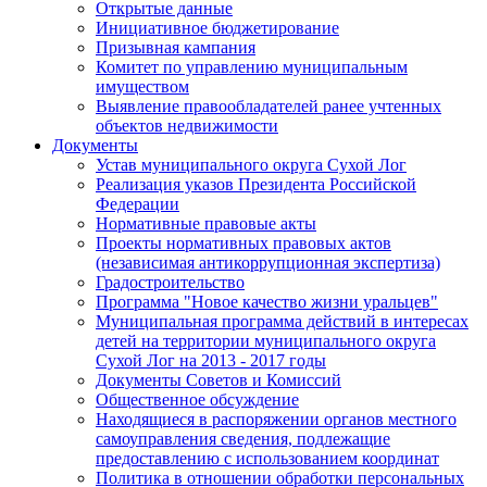
Открытые данные
Инициативное бюджетирование
Призывная кампания
Комитет по управлению муниципальным
имуществом
Выявление правообладателей ранее учтенных
объектов недвижимости
Документы
Устав муниципального округа Сухой Лог
Реализация указов Президента Российской
Федерации
Нормативные правовые акты
Проекты нормативных правовых актов
(независимая антикоррупционная экспертиза)
Градостроительство
Программа "Новое качество жизни уральцев"
Муниципальная программа действий в интересах
детей на территории муниципального округа
Сухой Лог на 2013 - 2017 годы
Документы Советов и Комиссий
Общественное обсуждение
Находящиеся в распоряжении органов местного
самоуправления сведения, подлежащие
предоставлению с использованием координат
Политика в отношении обработки персональных