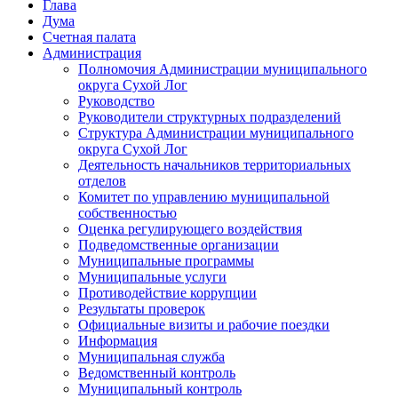
Глава
Дума
Счетная палата
Администрация
Полномочия Администрации муниципального
округа Сухой Лог
Руководство
Руководители структурных подразделений
Структура Администрации муниципального
округа Сухой Лог
Деятельность начальников территориальных
отделов
Комитет по управлению муниципальной
собственностью
Оценка регулирующего воздействия
Подведомственные организации
Муниципальные программы
Муниципальные услуги
Противодействие коррупции
Результаты проверок
Официальные визиты и рабочие поездки
Информация
Муниципальная служба
Ведомственный контроль
Муниципальный контроль