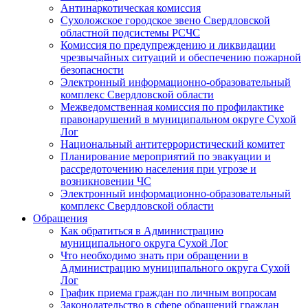
Антинаркотическая комиссия
Сухоложское городское звено Свердловской
областной подсистемы РСЧС
Комиссия по предупреждению и ликвидации
чрезвычайных ситуаций и обеспечению пожарной
безопасности
Электронный информационно-образовательный
комплекс Cвердловской области
Межведомственная комиссия по профилактике
правонарушений в муниципальном округе Сухой
Лог
Национальный антитеррористический комитет
Планирование мероприятий по эвакуации и
рассредоточению населения при угрозе и
возникновении ЧС
Электронный информационно-образовательный
комплекс Свердловской области
Обращения
Как обратиться в Администрацию
муниципального округа Сухой Лог
Что необходимо знать при обращении в
Администрацию муниципального округа Сухой
Лог
График приема граждан по личным вопросам
Законодательство в сфере обращений граждан