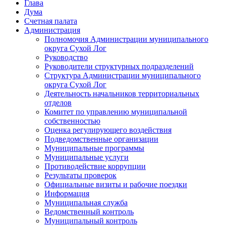
Глава
Дума
Счетная палата
Администрация
Полномочия Администрации муниципального
округа Сухой Лог
Руководство
Руководители структурных подразделений
Структура Администрации муниципального
округа Сухой Лог
Деятельность начальников территориальных
отделов
Комитет по управлению муниципальной
собственностью
Оценка регулирующего воздействия
Подведомственные организации
Муниципальные программы
Муниципальные услуги
Противодействие коррупции
Результаты проверок
Официальные визиты и рабочие поездки
Информация
Муниципальная служба
Ведомственный контроль
Муниципальный контроль