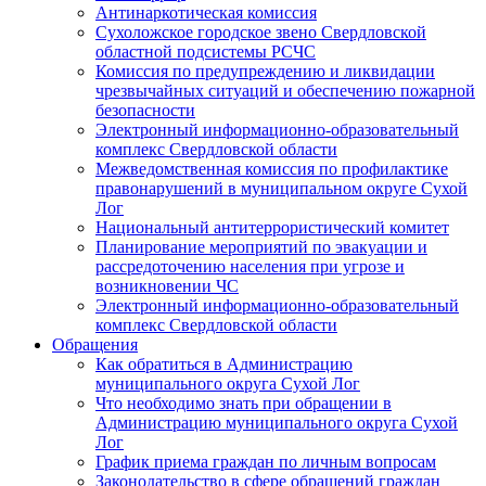
Антинаркотическая комиссия
Сухоложское городское звено Свердловской
областной подсистемы РСЧС
Комиссия по предупреждению и ликвидации
чрезвычайных ситуаций и обеспечению пожарной
безопасности
Электронный информационно-образовательный
комплекс Cвердловской области
Межведомственная комиссия по профилактике
правонарушений в муниципальном округе Сухой
Лог
Национальный антитеррористический комитет
Планирование мероприятий по эвакуации и
рассредоточению населения при угрозе и
возникновении ЧС
Электронный информационно-образовательный
комплекс Свердловской области
Обращения
Как обратиться в Администрацию
муниципального округа Сухой Лог
Что необходимо знать при обращении в
Администрацию муниципального округа Сухой
Лог
График приема граждан по личным вопросам
Законодательство в сфере обращений граждан