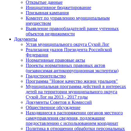
Открытые данные
Инициативное бюджетирование
Призывная кампания
Комитет по управлению муниципальным
имуществом
Выявление правообладателей ранее учтенных
объектов недвижимости
Документы
Устав муниципального округа Сухой Лог
Реализация указов Президента Российской
Федерации
Нормативные правовые акты
Проекты нормативных правовых актов
(независимая антикоррупционная экспертиза)
Градостроительство
Программа "Новое качество жизни уральцев"
Муниципальная программа действий в интересах
детей на территории муниципального округа
Сухой Лог на 2013 - 2017 годы
Документы Советов и Комиссий
Общественное обсуждение
Находящиеся в распоряжении органов местного
самоуправления сведения, подлежащие
предоставлению с использованием координат
Политика в отношении обработки персональных