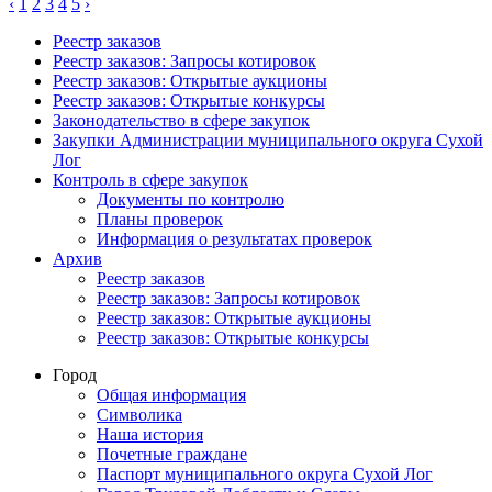
‹
1
2
3
4
5
›
Реестр заказов
Реестр заказов: Запросы котировок
Реестр заказов: Открытые аукционы
Реестр заказов: Открытые конкурсы
Законодательство в сфере закупок
Закупки Администрации муниципального округа Сухой
Лог
Контроль в сфере закупок
Документы по контролю
Планы проверок
Информация о результатах проверок
Архив
Реестр заказов
Реестр заказов: Запросы котировок
Реестр заказов: Открытые аукционы
Реестр заказов: Открытые конкурсы
Город
Общая информация
Символика
Наша история
Почетные граждане
Паспорт муниципального округа Сухой Лог