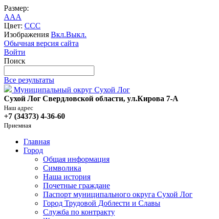
Размер:
A
A
A
Цвет:
C
C
C
Изображения
Вкл.
Выкл.
Обычная версия сайта
Войти
Поиск
Все результаты
Муниципальный округ Сухой Лог
Сухой Лог Свердловской области, ул.Кирова 7-А
Наш адрес
+7 (34373) 4-36-60
Приемная
Главная
Город
Общая информация
Символика
Наша история
Почетные граждане
Паспорт муниципального округа Сухой Лог
Город Трудовой Доблести и Славы
Служба по контракту